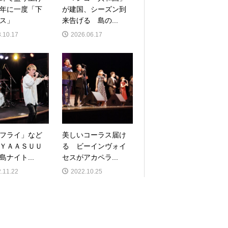
年に一度「下
が建国、シーズン到
ス」
来告げる 島の...
.10.17
2026.06.17
フライ」など
美しいコーラス届け
ＹＡＡＳＵＵ
る ビーインヴォイ
島ナイト...
セスがアカペラ...
.11.22
2022.10.25