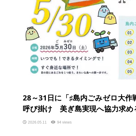
28～31日に「♯島内ごみゼロ大
呼び掛け 美ぎ島実現へ協力求め
2026.05.11
94 views