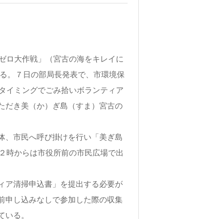
ゼロ大作戦」（宮古の海をキレイに
れる。７日の部局長発表で、市環境保
るタイミングでごみ拾いボランティア
ただき美（か）ぎ島（すま）宮古の
体、市民へ呼び掛けを行い「美ぎ島
後２時からは市役所前の市民広場で出
ィア清掃申込書」を提出する必要が
前申し込みなしで参加した際の収集
ている。