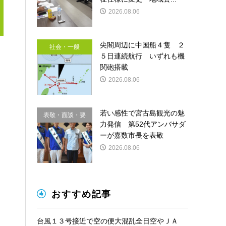
2026.08.06
尖閣周辺に中国船４隻 ２
社会・一般
５日連続航行 いずれも機
関砲搭載
2026.08.06
若い感性で宮古島観光の魅
表敬・面談・要
力発信 第52代アンバサダ
請
ーが嘉数市長を表敬
2026.08.06
おすすめ記事
台風１３号接近で空の便大混乱全日空やＪＡ