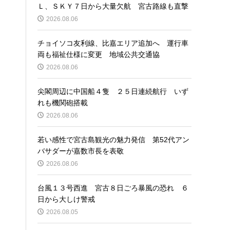
Ｌ、ＳＫＹ７日から大量欠航 宮古路線も直撃
2026.08.06
チョイソコ友利線、比嘉エリア追加へ 運行車
両も福祉仕様に変更 地域公共交通協
2026.08.06
尖閣周辺に中国船４隻 ２５日連続航行 いず
れも機関砲搭載
2026.08.06
若い感性で宮古島観光の魅力発信 第52代アン
バサダーが嘉数市長を表敬
2026.08.06
台風１３号西進 宮古８日ごろ暴風の恐れ ６
日から大しけ警戒
2026.08.05