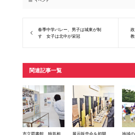
イベント
春季中学バレー、男子は城東が制
政
す 女子は北中が栄冠
教
関連記事一覧
市立図書館 独首相
展示販売会を初開
地域の