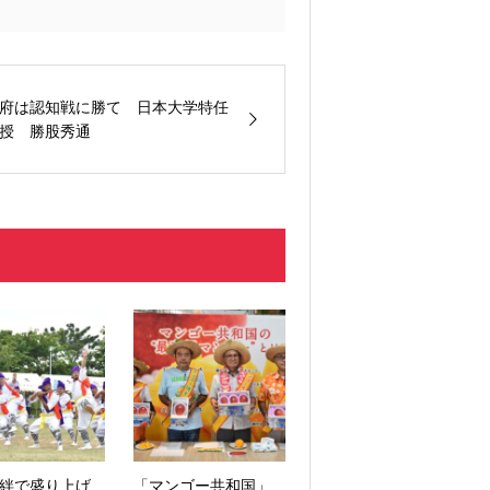
府は認知戦に勝て 日本大学特任
授 勝股秀通
絆で盛り上げ
「マンゴー共和国」