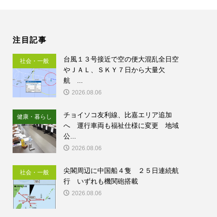
注目記事
台風１３号接近で空の便大混乱全日空
社会・一般
やＪＡＬ、ＳＫＹ７日から大量欠
航 ...
2026.08.06
チョイソコ友利線、比嘉エリア追加
健康・暮らし
へ 運行車両も福祉仕様に変更 地域
公...
2026.08.06
尖閣周辺に中国船４隻 ２５日連続航
社会・一般
行 いずれも機関砲搭載
2026.08.06