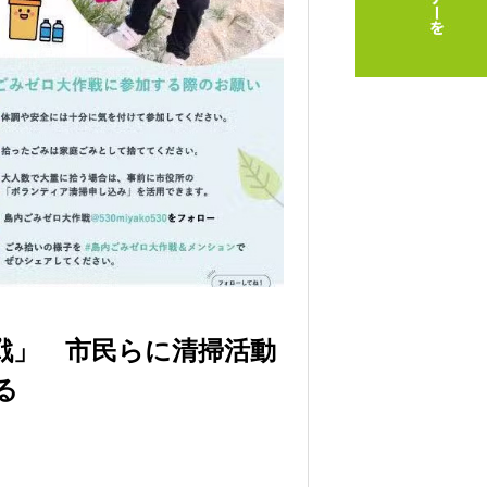
作戦」 市民らに清掃活動
る