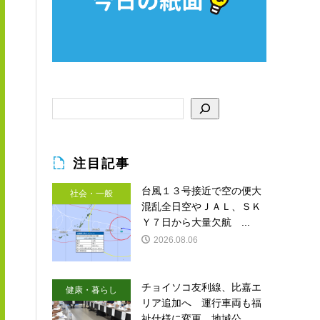
注目記事
台風１３号接近で空の便大
社会・一般
混乱全日空やＪＡＬ、ＳＫ
Ｙ７日から大量欠航 ...
2026.08.06
チョイソコ友利線、比嘉エ
健康・暮らし
リア追加へ 運行車両も福
祉仕様に変更 地域公...