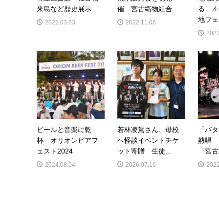
来島など歴史展示
催 宮古織物組合
る ４
地フェ
2022.03.03
2022.11.06
2023
ビールと音楽に乾
若林凌駕さん、母校
「バタ
杯 オリオンビアフ
へ怪談イベントチケ
熱唱 
ェスト2024
ット寄贈 生徒...
「宮古
2024.08.04
2026.07.16
2022