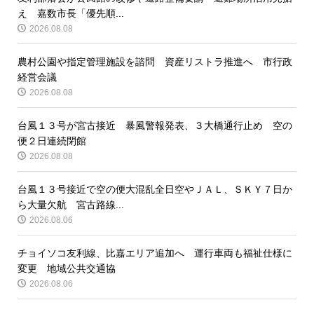
え 嘉数市長「優先順...
2026.08.08
農村公園や指定管理施設を諮問 資産リストラ推進へ 市行政
経営会議
2026.08.08
台風１３号が宮古接近 暴風警報発表、３大橋通行止め 空の
便２日連続閉館
2026.08.08
台風１３号接近で空の便大混乱全日空やＪＡＬ、ＳＫＹ７日か
ら大量欠航 宮古路線...
2026.08.06
チョイソコ友利線、比嘉エリア追加へ 運行車両も福祉仕様に
変更 地域公共交通協
2026.08.06