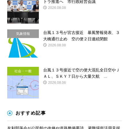
トラ推進へ 市行政経営会議
2026.08.08
台風１３号が宮古接近 暴風警報発表、３
気象情報
大橋通行止め 空の便２日連続閉館
2026.08.08
台風１３号接近で空の便大混乱全日空やＪ
社会・一般
ＡＬ、ＳＫＹ７日から大量欠航 ...
2026.08.06
おすすめ記事
友利部落会が公民館の改修や道路整備要請 避難場所活用見据