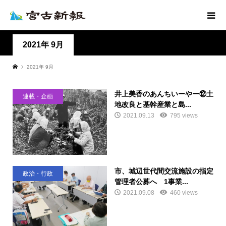
2021年 9月
2021年 9月
井上美香のあんちいーやー⑫土
連載・企画
地改良と基幹産業と島...
2021.09.13
795 views
市、城辺世代間交流施設の指定
政治・行政
管理者公募へ 1事業...
2021.09.08
460 views