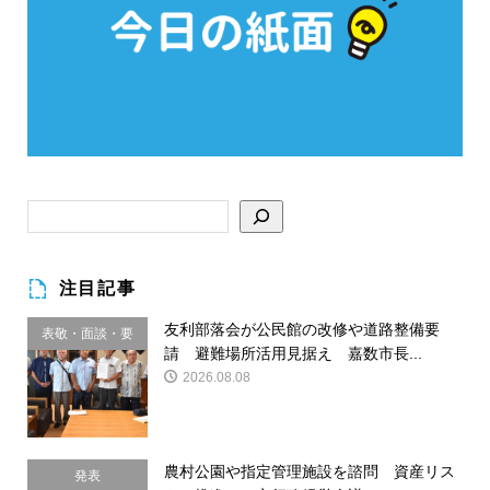
注目記事
友利部落会が公民館の改修や道路整備要
表敬・面談・要
請 避難場所活用見据え 嘉数市長...
請
2026.08.08
農村公園や指定管理施設を諮問 資産リス
発表