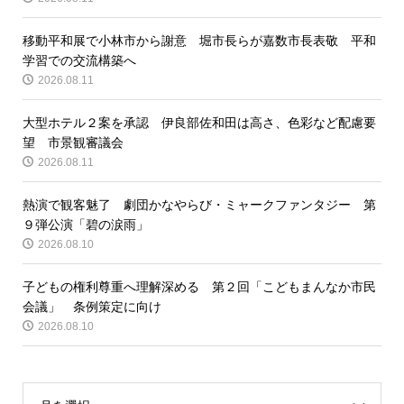
移動平和展で小林市から謝意 堀市長らが嘉数市長表敬 平和
学習での交流構築へ
2026.08.11
大型ホテル２案を承認 伊良部佐和田は高さ、色彩など配慮要
望 市景観審議会
2026.08.11
熱演で観客魅了 劇団かなやらび・ミャークファンタジー 第
９弾公演「碧の涙雨」
2026.08.10
子どもの権利尊重へ理解深める 第２回「こどもまんなか市民
会議」 条例策定に向け
2026.08.10