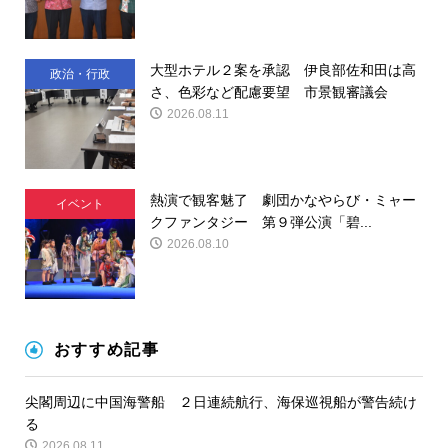
大型ホテル２案を承認 伊良部佐和田は高
政治・行政
さ、色彩など配慮要望 市景観審議会
2026.08.11
熱演で観客魅了 劇団かなやらび・ミャー
イベント
クファンタジー 第９弾公演「碧...
2026.08.10
おすすめ記事
尖閣周辺に中国海警船 ２日連続航行、海保巡視船が警告続け
る
2026.08.11