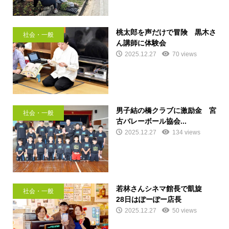
桃太郎を声だけで冒険 黒木さ
社会・一般
ん講師に体験会
2025.12.27
70 views
男子結の橋クラブに激励金 宮
社会・一般
古バレーボール協会...
2025.12.27
134 views
若林さんシネマ館長で凱旋
社会・一般
28日はぽーぽー店長
2025.12.27
50 views