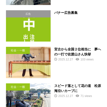
バナー広告募集
広告
宮古から全国２位相当に 夢へ
社会・一般
の一打で佐渡山さん快挙
2025.12.27
103 views
スピード落として花の道 松原
社会・一般
海沿いカーブに
2025.12.27
71 views