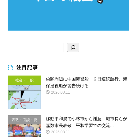
注目記事
尖閣周辺に中国海警船 ２日連続航行、海
社会・一般
保巡視船が警告続ける
2026.08.11
移動平和展で小林市から謝意 堀市長らが
表敬・面談・要
嘉数市長表敬 平和学習での交流...
請
2026.08.11