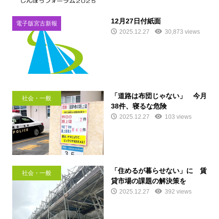
12月27日付紙面
電子版宮古新報
2025.12.27
30,873 views
「道路は布団じゃない」 今月
社会・一般
38件、寝るな危険
2025.12.27
103 views
「住めるが暮らせない」に 賃
社会・一般
貸市場の課題の解決策を
2025.12.27
392 views