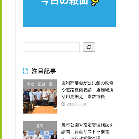
注目記事
友利部落会が公民館の改修
表敬・面談・要
や道路整備要請 避難場所
請
活用見据え 嘉数市長...
2026.08.08
農村公園や指定管理施設を
発表
諮問 資産リストラ推進
へ 市行政経営会議