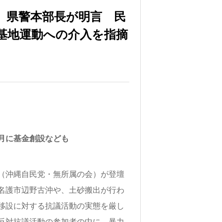
 県警本部長が明言 民
基地運動への介入を指摘
月に基金創設なども
（沖縄自民党・無所属の会）が登壇
名護市辺野古沖や、土砂搬出が行わ
移設に対する抗議活動の実態を厳し
反対抗議活動の参加者の中に、暴力