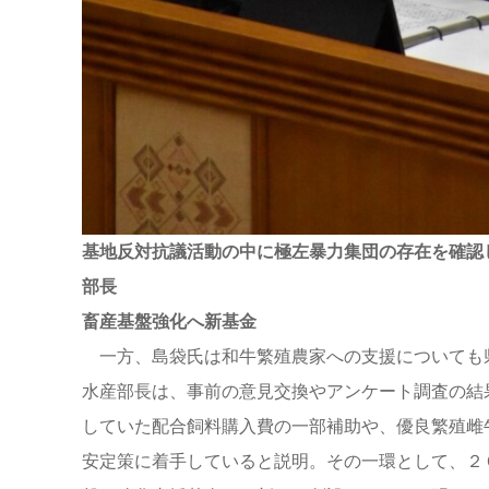
基地反対抗議活動の中に極左暴力集団の存在を確認
部長
畜産基盤強化へ新基金
一方、島袋氏は和牛繁殖農家への支援についても
水産部長は、事前の意見交換やアンケート調査の結
していた配合飼料購入費の一部補助や、優良繁殖雌
安定策に着手していると説明。その一環として、２