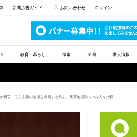
録
新聞広告ガイド
お問い合わせ
ログイン
ツ
教育・暮らし
催事
全国
求人情報
が明言 民主主義の破壊を企図する勢力、反基地運動への介入を指摘