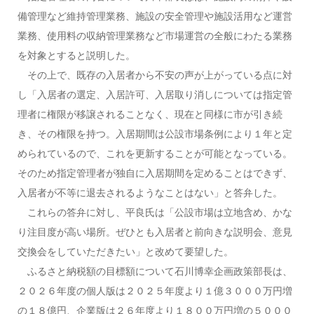
備管理など維持管理業務、施設の安全管理や施設活用など運営
業務、使用料の収納管理業務など市場運営の全般にわたる業務
を対象とすると説明した。
その上で、既存の入居者から不安の声が上がっている点に対
し「入居者の選定、入居許可、入居取り消しについては指定管
理者に権限が移譲されることなく、現在と同様に市が引き続
き、その権限を持つ。入居期間は公設市場条例により１年と定
められているので、これを更新することが可能となっている。
そのため指定管理者が独自に入居期間を定めることはできず、
入居者が不等に退去されるようなことはない」と答弁した。
これらの答弁に対し、平良氏は「公設市場は立地含め、かな
り注目度が高い場所。ぜひとも入居者と前向きな説明会、意見
交換会をしていただきたい」と改めて要望した。
ふるさと納税額の目標額について石川博幸企画政策部長は、
２０２６年度の個人版は２０２５年度より１億３０００万円増
の１８億円、企業版は２６年度より１８００万円増の５０００