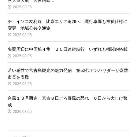
ら大量欠航 宮古路線...
2026.08.06
チョイソコ友利線、比嘉エリア追加へ 運行車両も福祉仕様に
変更 地域公共交通協
2026.08.06
尖閣周辺に中国船４隻 ２５日連続航行 いずれも機関砲搭載
2026.08.06
若い感性で宮古島観光の魅力発信 第52代アンバサダーが嘉数
市長を表敬
2026.08.06
台風１３号西進 宮古８日ごろ暴風の恐れ ６日から大しけ警
戒
2026.08.05