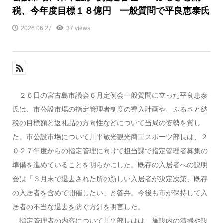
税、今年度目標１８億円 一般質問で平良恵泰氏
2026.06.27
37 views
２６日の宮古島市議会６月定例会一般質問に立った平良恵泰
氏は、市公設市場の指定管理者制度の導入計画や、ふるさと納
税の目標額と返礼品の方向性などについて当局の姿勢を質し
た。市公設市場について川平敏光観光商工スポーツ部長は、２
０２７年度からの指定管理に向けて担当課で指定管理者募集の
準備を進めていることを明らかにした。既存の入居者への説明
会は「３月末で退去された所の新しい入居者が決定次第、既存
の入居者を含めて開催したい」と答弁。今後も市が保持して入
居者の不当な退去を防ぐ方針を明言した。
指定管理者の内容について川平部長はは、施設内の清掃や設