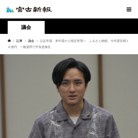
議会
記事
議会
公設市場、来年度から指定管理へ ふるさと納税、今年度目標１
８億円 一般質問で平良恵泰氏