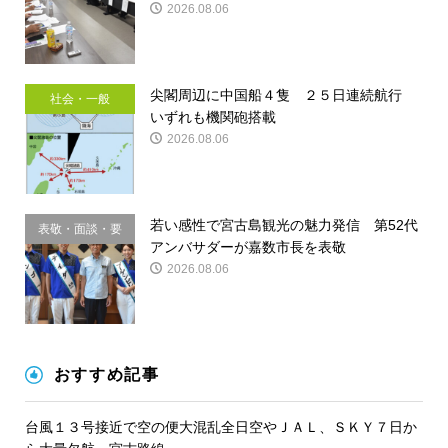
2026.08.06
尖閣周辺に中国船４隻 ２５日連続航行
社会・一般
いずれも機関砲搭載
2026.08.06
若い感性で宮古島観光の魅力発信 第52代
表敬・面談・要
アンバサダーが嘉数市長を表敬
請
2026.08.06
おすすめ記事
台風１３号接近で空の便大混乱全日空やＪＡＬ、ＳＫＹ７日か