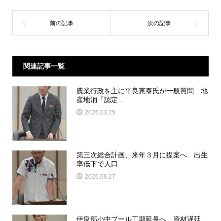
関連記事一覧
農業行政を主に平良恵泰氏が一般質問 地
産地消「認定...
2026.03.25
第三次総合計画、来年３月に提案へ 出生
率低下で人口...
2026.06.27
伊良部小中プール工期延長へ 資材遅延、