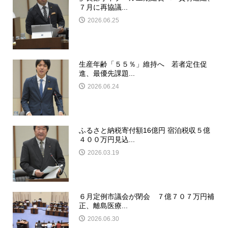
７月に再協議...
2026.06.25
生産年齢「５５％」維持へ 若者定住促
進、最優先課題...
2026.06.24
ふるさと納税寄付額16億円 宿泊税収５億
４００万円見込...
2026.03.19
６月定例市議会が閉会 ７億７０７万円補
正、離島医療...
2026.06.30