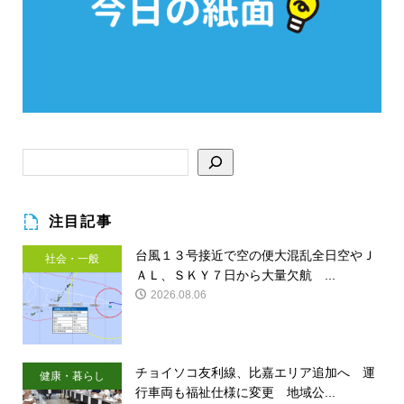
注目記事
台風１３号接近で空の便大混乱全日空やＪ
社会・一般
ＡＬ、ＳＫＹ７日から大量欠航 ...
2026.08.06
チョイソコ友利線、比嘉エリア追加へ 運
健康・暮らし
行車両も福祉仕様に変更 地域公...