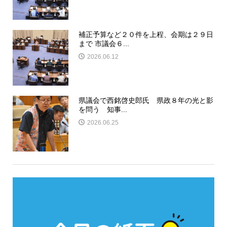
補正予算など２０件を上程、会期は２９日
まで 市議会６...
2026.06.12
県議会で西銘啓史郎氏 県政８年の光と影
を問う 知事...
2026.06.25