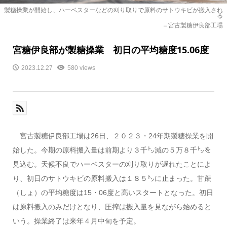
製糖操業が開始し、ハーベスターなどの刈り取りで原料のサトウキビが搬入され
る
＝宮古製糖伊良部工場
宮糖伊良部が製糖操業 初日の平均糖度15.06度
2023.12.27
580 views
宮古製糖伊良部工場は26日、２０２３・24年期製糖操業を開
始した。今期の原料搬入量は前期より３千㌧減の５万８千㌧を
見込む。天候不良でハーベスターの刈り取りが遅れたことによ
り、初日のサトウキビの原料搬入は１８５㌧に止まった。甘蔗
（しょ）の平均糖度は15・06度と高いスタートとなった。初日
は原料搬入のみだけとなり、圧搾は搬入量を見ながら始めると
いう。操業終了は来年４月中旬を予定。