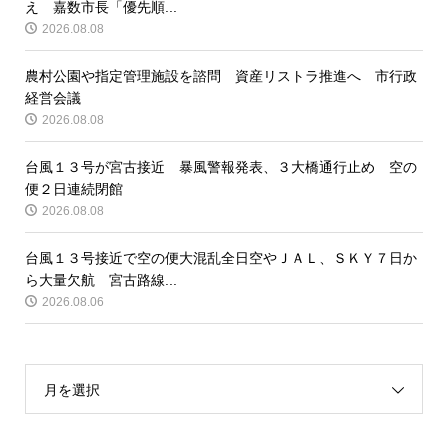
え 嘉数市長「優先順...
2026.08.08
農村公園や指定管理施設を諮問 資産リストラ推進へ 市行政
経営会議
2026.08.08
台風１３号が宮古接近 暴風警報発表、３大橋通行止め 空の
便２日連続閉館
2026.08.08
台風１３号接近で空の便大混乱全日空やＪＡＬ、ＳＫＹ７日か
ら大量欠航 宮古路線...
2026.08.06
月を選択