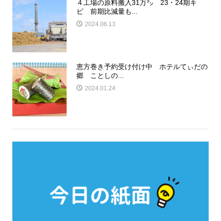
４工場の原料搬入31万㌧ 23・24期キ
ビ 前期比減量も...
2024.06.13
恵方巻き予約受け付け中 ホテルてぃだの
郷 ことしの...
2024.01.24