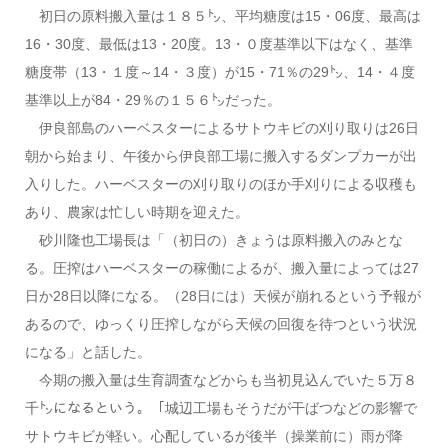
初日の原料搬入量は１８５㌧、平均糖度は15・06度、最高は
16・30度、最低は13・20度。13・０度基準以下はなく、基準
糖度帯（13・１度～14・３度）が15・71％の29㌧、14・４度
基準以上が84・29％の１５６㌧だった。
伊良部島のハーベスターによるサトウキビの刈り取りは26日
朝から始まり、午後から伊良部工場に搬入するダンプカーが出
入りした。ハーベスターの刈り取りのほか手刈りによる収穫も
あり、農家は忙しい時期を迎えた。
砂川隆也工場長は「（初日の）きょうは原料搬入のみとな
る。圧搾はハーベスターの稼働によるが、搬入量によっては27
日か28日以降になる。（28日には）天候が崩れるという予報が
あるので、ゆっくり圧搾しながら天候の回復を待つという状況
になる」と話した。
今期の搬入量は生育調査などからも当初見込んでいた５万８
千㌧になるという。「城辺工場もそうだが干ばつなどの影響で
サトウキビが軽い。心配しているが後半（操業前に）雨が降