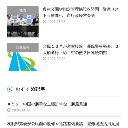
農村公園や指定管理施設を諮問 資産リス
発表
トラ推進へ 市行政経営会議
2026.08.08
台風１３号が宮古接近 暴風警報発表、３
気象情報
大橋通行止め 空の便２日連続閉館
2026.08.08
おすすめ記事
＃５２ 中国の勝手な主張許すな 勝股秀通
2026.08.09
友利部落会が公民館の改修や道路整備要請 避難場所活用見据