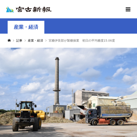
産業・経済
記事
産業・経済
宮糖伊良部が製糖操業 初日の平均糖度15.06度