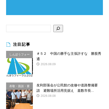
注目記事
＃５２ 中国の勝手な主張許すな 勝股秀
しんぽうフォー
通
ラム
2026.08.09
友利部落会が公民館の改修や道路整備要
表敬・面談・要
請 避難場所活用見据え 嘉数市長...
請
2026.08.08