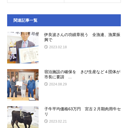
関連記事一覧
伊良波さんの功績章祝う 全漁連、漁業振
興で
2023.02.18
宿泊施設の確保を きび生産など４団体が
市長に要請 ...
2024.08.29
子牛平均価格63万円 宮古２月期肉用牛セ
リ
2023.02.21