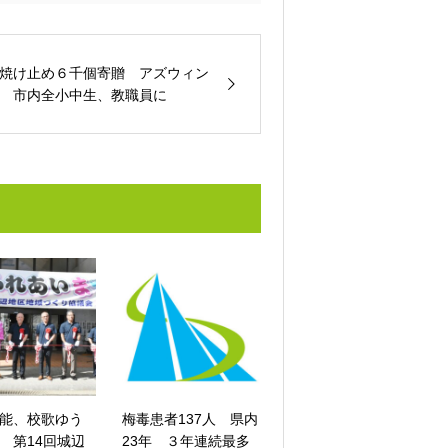
焼け止め６千個寄贈 アズウィン
 市内全小中生、教職員に
能、校歌ゆう
梅毒患者137人 県内
 第14回城辺
23年 ３年連続最多