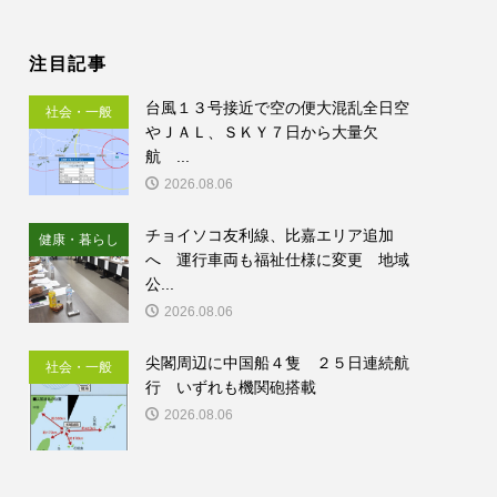
注目記事
台風１３号接近で空の便大混乱全日空
社会・一般
やＪＡＬ、ＳＫＹ７日から大量欠
航 ...
2026.08.06
チョイソコ友利線、比嘉エリア追加
健康・暮らし
へ 運行車両も福祉仕様に変更 地域
公...
2026.08.06
尖閣周辺に中国船４隻 ２５日連続航
社会・一般
行 いずれも機関砲搭載
2026.08.06