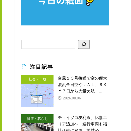
注目記事
台風１３号接近で空の便大
社会・一般
混乱全日空やＪＡＬ、ＳＫ
Ｙ７日から大量欠航 ...
2026.08.06
チョイソコ友利線、比嘉エ
健康・暮らし
リア追加へ 運行車両も福
祉仕様に変更 地域公...