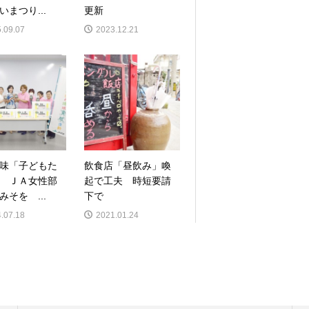
いまつり...
更新
.09.07
2023.12.21
味「子どもた
飲食店「昼飲み」喚
 ＪＡ女性部
起で工夫 時短要請
みそを ...
下で
.07.18
2021.01.24