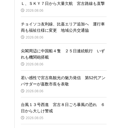
Ｌ、ＳＫＹ７日から大量欠航 宮古路線も直撃
2026.08.06
チョイソコ友利線、比嘉エリア追加へ 運行車
両も福祉仕様に変更 地域公共交通協
2026.08.06
尖閣周辺に中国船４隻 ２５日連続航行 いず
れも機関砲搭載
2026.08.06
若い感性で宮古島観光の魅力発信 第52代アン
バサダーが嘉数市長を表敬
2026.08.06
台風１３号西進 宮古８日ごろ暴風の恐れ ６
日から大しけ警戒
2026.08.05