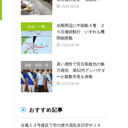
2026.08.06
尖閣周辺に中国船４隻 ２
社会・一般
５日連続航行 いずれも機
関砲搭載
2026.08.06
若い感性で宮古島観光の魅
表敬・面談・要
力発信 第52代アンバサダ
請
ーが嘉数市長を表敬
2026.08.06
おすすめ記事
台風１３号接近で空の便大混乱全日空やＪＡ