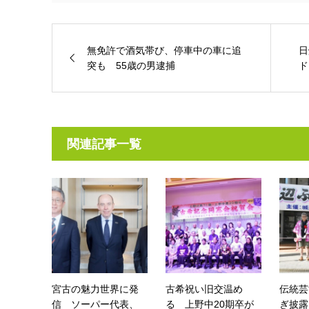
無免許で酒気帯び、停車中の車に追
日
突も 55歳の男逮捕
ド
関連記事一覧
宮古の魅力世界に発
古希祝い旧交温め
伝統芸
信 ソーパー代表、
る 上野中20期卒が
ぎ披露