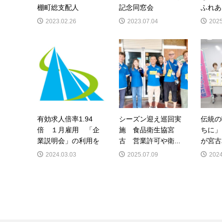
棚町総支配人
記念同窓会
ふれあ
2023.02.26
2023.07.04
2025
有効求人倍率1.94
シーズン迎え巡回実
伝統の
倍 １月雇用 「企
施 食品衛生協宮
ちに」
業説明会」の利用を
古 営業許可や衛...
が宮古
2024.03.03
2025.07.09
2024