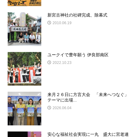
新宮古神社の社碑完成、除幕式
2010.06.19
ユークイで豊年願う 伊良部南区
2022.10.23
来月２６日に方言大会 「未来へつなぐ」
テーマに出場...
2026.06.04
安心な福祉社会実現に一丸 盛大に宮老連