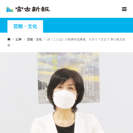
芸能・文化
記事
芸能・文化
詩（ことば）の祭典作品募集、６月１７日まで 美ら島文化
祭