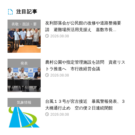
注目記事
友利部落会が公民館の改修や道路整備要
表敬・面談・要
請 避難場所活用見据え 嘉数市長...
請
2026.08.08
農村公園や指定管理施設を諮問 資産リス
発表
トラ推進へ 市行政経営会議
2026.08.08
台風１３号が宮古接近 暴風警報発表、３
気象情報
大橋通行止め 空の便２日連続閉館
2026.08.08