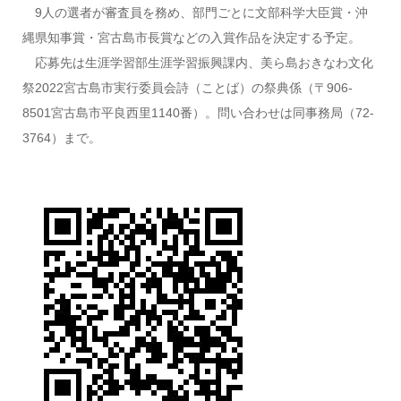
9人の選者が審査員を務め、部門ごとに文部科学大臣賞・沖
縄県知事賞・宮古島市長賞などの入賞作品を決定する予定。
応募先は生涯学習部生涯学習振興課内、美ら島おきなわ文化
祭2022宮古島市実行委員会詩（ことば）の祭典係（〒906-
8501宮古島市平良西里1140番）。問い合わせは同事務局（72-
3764）まで。