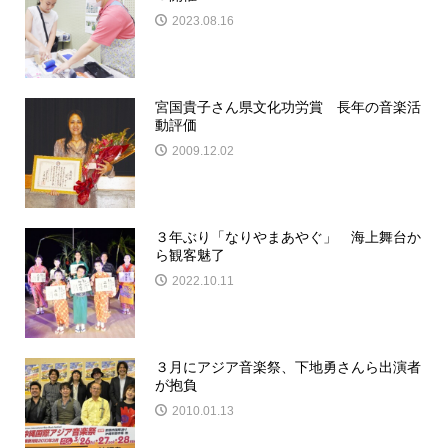
2023.08.16
宮国貴子さん県文化功労賞 長年の音楽活
動評価
2009.12.02
３年ぶり「なりやまあやぐ」 海上舞台か
ら観客魅了
2022.10.11
３月にアジア音楽祭、下地勇さんら出演者
が抱負
2010.01.13