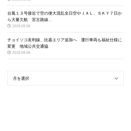
台風１３号接近で空の便大混乱全日空やＪＡＬ、ＳＫＹ７日か
ら大量欠航 宮古路線...
2026.08.06
チョイソコ友利線、比嘉エリア追加へ 運行車両も福祉仕様に
変更 地域公共交通協
2026.08.06
月を選択