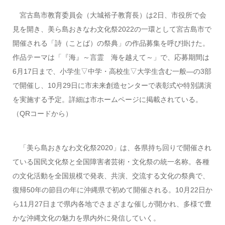
宮古島市教育委員会（大城裕子教育長）は2日、市役所で会
見を開き、美ら島おきなわ文化祭2022の一環として宮古島市で
開催される「詩（ことば）の祭典」の作品募集を呼び掛けた。
作品テーマは「『海』～言霊 海を越えて～」で、応募期間は
6月17日まで、小学生▽中学・高校生▽大学生含む一般―の3部
で開催し、10月29日に市未来創造センターで表彰式や特別講演
を実施する予定。詳細は市ホームページに掲載されている。
（QRコードから）
「美ら島おきなわ文化祭2020」は、各県持ち回りで開催され
ている国民文化祭と全国障害者芸術・文化祭の統一名称。各種
の文化活動を全国規模で発表、共演、交流する文化の祭典で、
復帰50年の節目の年に沖縄県で初めて開催される。10月22日か
ら11月27日まで県内各地でさまざまな催しが開かれ、多様で豊
かな沖縄文化の魅力を県内外に発信していく。