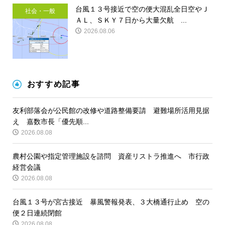
台風１３号接近で空の便大混乱全日空やＪ
社会・一般
ＡＬ、ＳＫＹ７日から大量欠航 ...
2026.08.06
おすすめ記事
友利部落会が公民館の改修や道路整備要請 避難場所活用見据
え 嘉数市長「優先順...
2026.08.08
農村公園や指定管理施設を諮問 資産リストラ推進へ 市行政
経営会議
2026.08.08
台風１３号が宮古接近 暴風警報発表、３大橋通行止め 空の
便２日連続閉館
2026.08.08