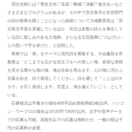
同文化祭には▽歴史文化▽音楽▽舞踊▽演劇▽食文化―など
さまざまなプログラムがあるが、その中で宮古島市が文芸部門
の詩の祭典を開くことになった経緯について大城教育長は「宮
古島文学賞を実施しているほか、宮古は多数の詩人を輩出して
いる詩に親しみのある土地柄。さらなる文芸振興につなげたい
との思いで手を挙げた」と説明した。
祭典では「海」をテーマに現代詩を募集する。大会趣旨を市
教委は「どこまでも広がる宮古ブルーの美しい海。多様な表情
を見せる豊かな南の海。海は生命を育みます。心の海に浮かぶ
言葉を紡ぎ、詩で表現してください。詩を通して『ことばのチ
カラ』を広く発信します。言霊よ、海を越えていこう」として
いる。
応募様式は手書きの場合400字詰め原稿用紙3枚以内、パソコ
ン・ワープロの場合は1行20字で60行以内。点字や音声データ
での応募も可能。高校生以下の応募は無料だが、一般の部は千
円の応募料が必要。