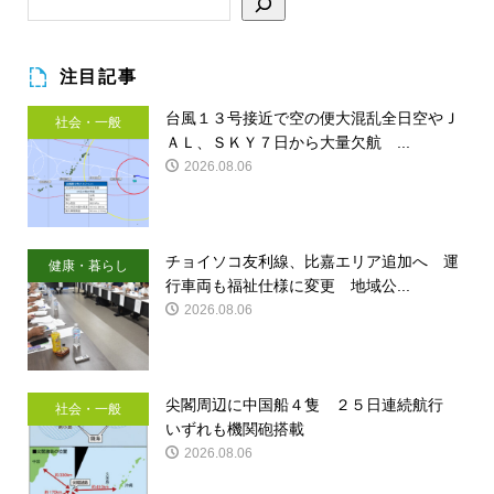
注目記事
台風１３号接近で空の便大混乱全日空やＪ
社会・一般
ＡＬ、ＳＫＹ７日から大量欠航 ...
2026.08.06
チョイソコ友利線、比嘉エリア追加へ 運
健康・暮らし
行車両も福祉仕様に変更 地域公...
2026.08.06
尖閣周辺に中国船４隻 ２５日連続航行
社会・一般
いずれも機関砲搭載
2026.08.06