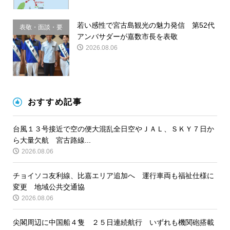
若い感性で宮古島観光の魅力発信 第52代
表敬・面談・要
アンバサダーが嘉数市長を表敬
請
2026.08.06
おすすめ記事
台風１３号接近で空の便大混乱全日空やＪＡＬ、ＳＫＹ７日か
ら大量欠航 宮古路線...
2026.08.06
チョイソコ友利線、比嘉エリア追加へ 運行車両も福祉仕様に
変更 地域公共交通協
2026.08.06
尖閣周辺に中国船４隻 ２５日連続航行 いずれも機関砲搭載