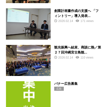
創業計画書作成の支援へ 「フ
ィントリー」導入発表...
2026.02.14
171 views
観光振興へ結束、商談に熱／第
２７回沖縄宮古島観...
2026.02.14
110 views
バナー広告募集
広告