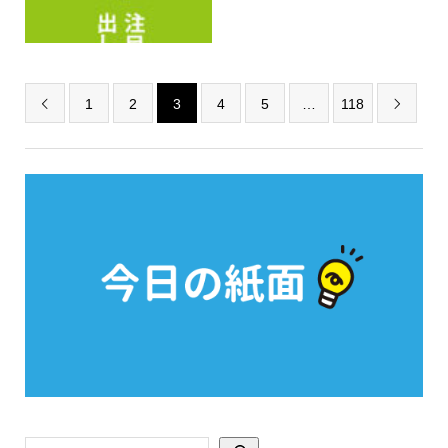
1
2
3
4
5
…
118

