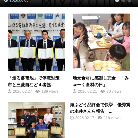
2026.08.03
1
2
3
「走る蓄電池」で停電対策
地元食材に感謝し完食 「み
市と三菱自など４者協...
ゃーく食材の日」
2026.02.27
189 views
2026.02.21
80 views
海ぶどう品評会で快挙 優秀賞
の永井さんら報告 ...
2026.02.17
118 views