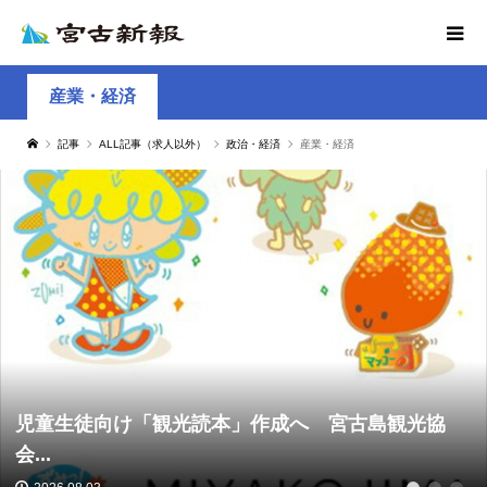
産業・経済
記事
ALL記事（求人以外）
政治・経済
産業・経済
児童生徒向け「観光読本」作成へ 宮古島観光協
会...