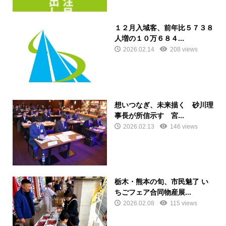
１２月入域客、前年比５７３８
人増の１０万６８４...
2026.02.14
208 views
想いつなぎ、未来描く 砂川理
事長が所信示す 宮...
2026.02.13
146 views
栃木・熊本の旬、市民魅了 い
ちごフェア合同物産展...
2026.02.08
115 views