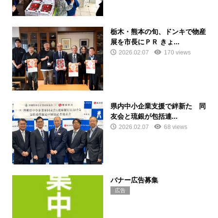
栃木・熊本の旬、ドンキで物産
展を市長にＰＲ きょ...
2026.02.07
170 views
県内中小企業支援で絆新た 同
友会と琉銀が包括連...
2026.02.07
68 views
バナー広告募集
広告