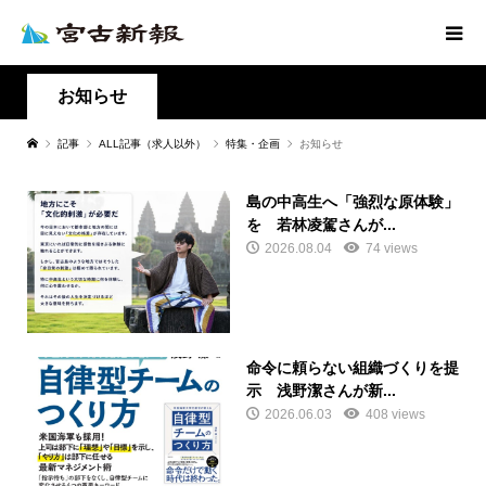
お知らせ
記事
ALL記事（求人以外）
特集・企画
お知らせ
島の中高生へ「強烈な原体験」
を 若林凌駕さんが...
2026.08.04
74 views
命令に頼らない組織づくりを提
示 浅野潔さんが新...
2026.06.03
408 views