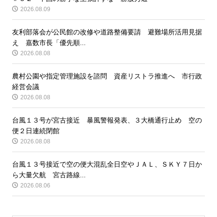
2026.08.09
友利部落会が公民館の改修や道路整備要請 避難場所活用見据
え 嘉数市長「優先順...
2026.08.08
農村公園や指定管理施設を諮問 資産リストラ推進へ 市行政
経営会議
2026.08.08
台風１３号が宮古接近 暴風警報発表、３大橋通行止め 空の
便２日連続閉館
2026.08.08
台風１３号接近で空の便大混乱全日空やＪＡＬ、ＳＫＹ７日か
ら大量欠航 宮古路線...
2026.08.06