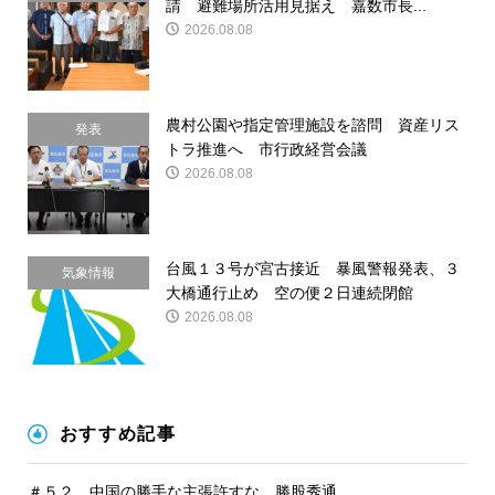
請 避難場所活用見据え 嘉数市長...
請
2026.08.08
農村公園や指定管理施設を諮問 資産リス
発表
トラ推進へ 市行政経営会議
2026.08.08
台風１３号が宮古接近 暴風警報発表、３
気象情報
大橋通行止め 空の便２日連続閉館
2026.08.08
おすすめ記事
＃５２ 中国の勝手な主張許すな 勝股秀通