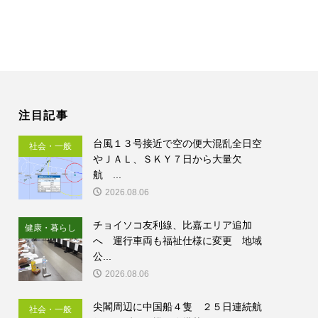
注目記事
台風１３号接近で空の便大混乱全日空
社会・一般
やＪＡＬ、ＳＫＹ７日から大量欠
航 ...
2026.08.06
チョイソコ友利線、比嘉エリア追加
健康・暮らし
へ 運行車両も福祉仕様に変更 地域
公...
2026.08.06
尖閣周辺に中国船４隻 ２５日連続航
社会・一般