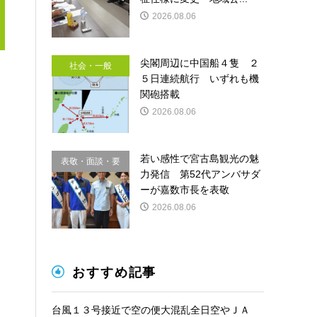
2026.08.06
尖閣周辺に中国船４隻 ２
社会・一般
５日連続航行 いずれも機
関砲搭載
2026.08.06
若い感性で宮古島観光の魅
表敬・面談・要
力発信 第52代アンバサダ
請
ーが嘉数市長を表敬
2026.08.06
おすすめ記事
台風１３号接近で空の便大混乱全日空やＪＡ