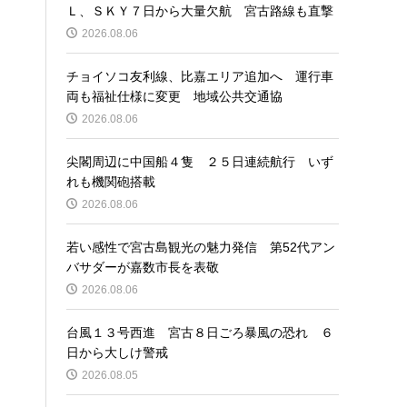
Ｌ、ＳＫＹ７日から大量欠航 宮古路線も直撃
2026.08.06
チョイソコ友利線、比嘉エリア追加へ 運行車
両も福祉仕様に変更 地域公共交通協
2026.08.06
尖閣周辺に中国船４隻 ２５日連続航行 いず
れも機関砲搭載
2026.08.06
若い感性で宮古島観光の魅力発信 第52代アン
バサダーが嘉数市長を表敬
2026.08.06
台風１３号西進 宮古８日ごろ暴風の恐れ ６
日から大しけ警戒
2026.08.05