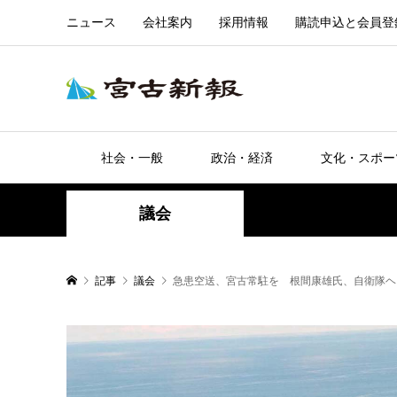
ニュース
会社案内
採用情報
購読申込と会員登
社会・一般
政治・経済
文化・スポー
議会
記事
議会
急患空送、宮古常駐を 根間康雄氏、自衛隊ヘ