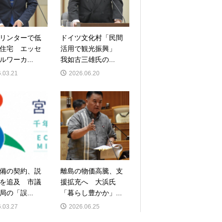
リンターで低
ドイツ文化村「民間
住宅 エッセ
活用で観光振興」
ルワーカ...
我如古三雄氏の...
.03.21
2026.06.20
備の契約、説
離島の物価高騰、支
を追及 市議
援拡充へ 大浜氏
局の「誤...
「暮らし豊かか」...
.03.27
2026.06.25