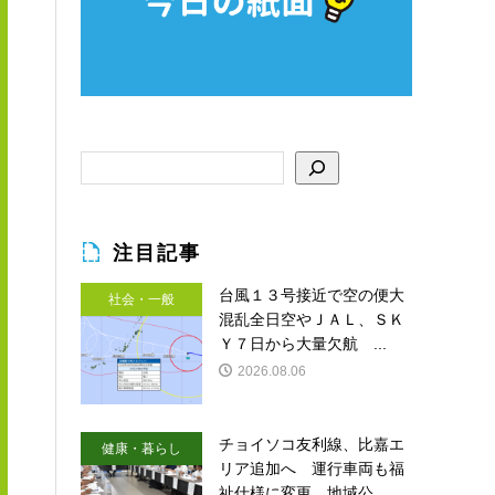
注目記事
台風１３号接近で空の便大
社会・一般
混乱全日空やＪＡＬ、ＳＫ
Ｙ７日から大量欠航 ...
2026.08.06
チョイソコ友利線、比嘉エ
健康・暮らし
リア追加へ 運行車両も福
祉仕様に変更 地域公...