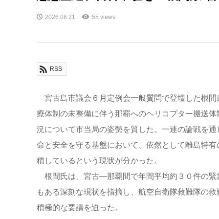
2026.06.21
55 views
RSS
宮古島市議会６月定例会一般質問で登壇した根間
療体制の未整備に伴う那覇へのヘリコプター搬送体
況について市当局の姿勢を質した。一連の論戦を通
命と安全を守る基盤において、依然として離島特有
積しているという現状が分かった。
根間氏は、宮古―那覇間で年間平均約３０件の緊
もある深刻な現状を指摘し、航空自衛隊救難隊の救
積極的な要請を迫った。