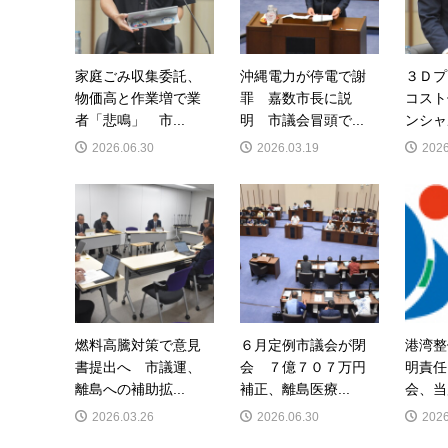
家庭ごみ収集委託、
沖縄電力が停電で謝
３Ｄプ
物価高と作業増で業
罪 嘉数市長に説
コスト
者「悲鳴」 市...
明 市議会冒頭で...
ンシャ
2026.06.30
2026.03.19
2026
燃料高騰対策で意見
６月定例市議会が閉
港湾整
書提出へ 市議運、
会 ７億７０７万円
明責任
離島への補助拡...
補正、離島医療...
会、当
2026.03.26
2026.06.30
2026