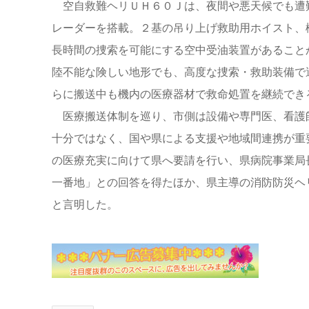
空自救難ヘリＵＨ６０Ｊは、夜間や悪天候でも遭
レーダーを搭載。２基の吊り上げ救助用ホイスト、
長時間の捜索を可能にする空中受油装置があること
陸不能な険しい地形でも、高度な捜索・救助装備で
らに搬送中も機内の医療器材で救命処置を継続でき
医療搬送体制を巡り、市側は設備や専門医、看護
十分ではなく、国や県による支援や地域間連携が重
の医療充実に向けて県へ要請を行い、県病院事業局
一番地」との回答を得たほか、県主導の消防防災ヘ
と言明した。