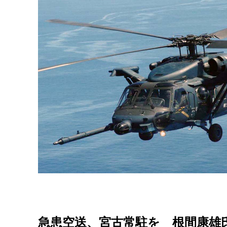
急患空送、宮古常駐を 根間康雄