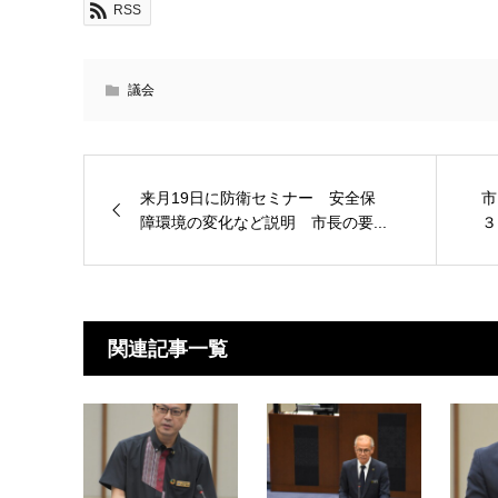
RSS
議会
来月19日に防衛セミナー 安全保
市
障環境の変化など説明 市長の要...
３
関連記事一覧