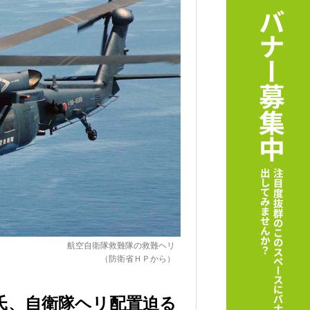
航空自衛隊救難隊の救難ヘリ
（防衛省ＨＰから）
氏、自衛隊ヘリ配置迫る