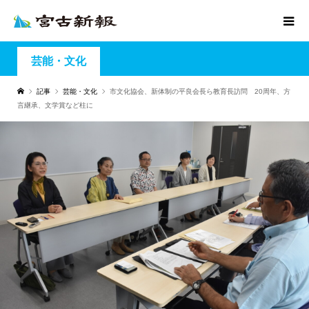
芸能・文化
記事
芸能・文化
市文化協会、新体制の平良会長ら教育長訪問 20周年、方
言継承、文学賞など柱に