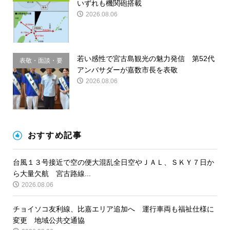
いずれも機関砲搭載
2026.08.06
若い感性で宮古島観光の魅力発信 第52代
表敬・面談・要
アンバサダーが嘉数市長を表敬
請
2026.08.06
おすすめ記事
台風１３号接近で空の便大混乱全日空やＪＡＬ、ＳＫＹ７日か
ら大量欠航 宮古路線...
2026.08.06
チョイソコ友利線、比嘉エリア追加へ 運行車両も福祉仕様に
変更 地域公共交通協