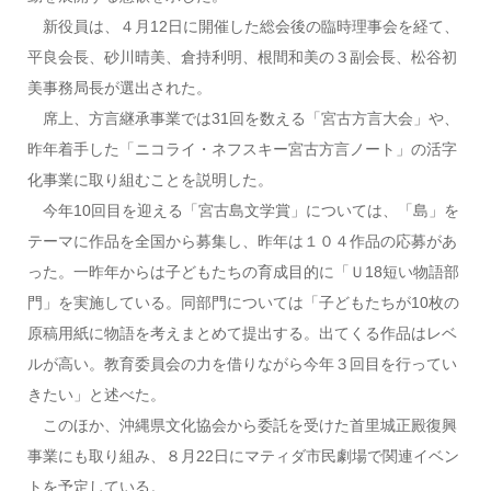
新役員は、４月12日に開催した総会後の臨時理事会を経て、
平良会長、砂川晴美、倉持利明、根間和美の３副会長、松谷初
美事務局長が選出された。
席上、方言継承事業では31回を数える「宮古方言大会」や、
昨年着手した「ニコライ・ネフスキー宮古方言ノート」の活字
化事業に取り組むことを説明した。
今年10回目を迎える「宮古島文学賞」については、「島」を
テーマに作品を全国から募集し、昨年は１０４作品の応募があ
った。一昨年からは子どもたちの育成目的に「Ｕ18短い物語部
門」を実施している。同部門については「子どもたちが10枚の
原稿用紙に物語を考えまとめて提出する。出てくる作品はレベ
ルが高い。教育委員会の力を借りながら今年３回目を行ってい
きたい」と述べた。
このほか、沖縄県文化協会から委託を受けた首里城正殿復興
事業にも取り組み、８月22日にマティダ市民劇場で関連イベン
トを予定している。