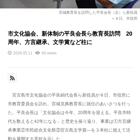
宮城教育長を訪問した平良会長（左）ら新役員
＝８日、市役所
市文化協会、新体制の平良会長ら教育長訪問 20
周年、方言継承、文学賞など柱に
2026.05.11
69 views
宮古島市文化協会の平良絹代会長ら新役員が８日、市役所に
市教育委員会を訪れ、宮城克典教育長に就任のあいさつを行っ
た。平良会長は「文化協会は今年、20周年を迎える。平良市時
代を数えると42年になる」と歴史を振り返り、事業は①方言継
承事業②市民総合文化祭③宮古島文学賞―を３本柱に据えて活
動を展開する意欲を示した。