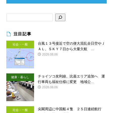
注目記事
台風１３号接近で空の便大混乱全日空やＪ
社会・一般
ＡＬ、ＳＫＹ７日から大量欠航 ...
2026.08.06
チョイソコ友利線、比嘉エリア追加へ 運
健康・暮らし
行車両も福祉仕様に変更 地域公...
2026.08.06
尖閣周辺に中国船４隻 ２５日連続航行
社会・一般