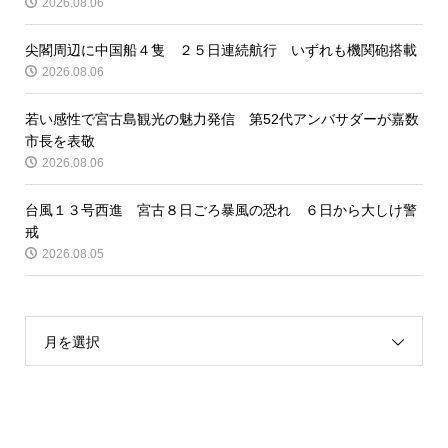
2026.08.06
尖閣周辺に中国船４隻 ２５日連続航行 いずれも機関砲搭載
2026.08.06
若い感性で宮古島観光の魅力発信 第52代アンバサダーが嘉数
市長を表敬
2026.08.06
台風１３号西進 宮古８日ごろ暴風の恐れ ６日から大しけ警
戒
2026.08.05
月を選択