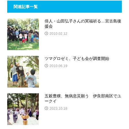
関連記事一覧
俳人・山田弘子さんの冥福祈る…宮古島後
援会
2010.02.12
ツマグロゼミ、子ども会が調査開始
2010.06.19
五穀豊穣、無病息災願う 伊良部南区でユ
ークイ
2023.10.18