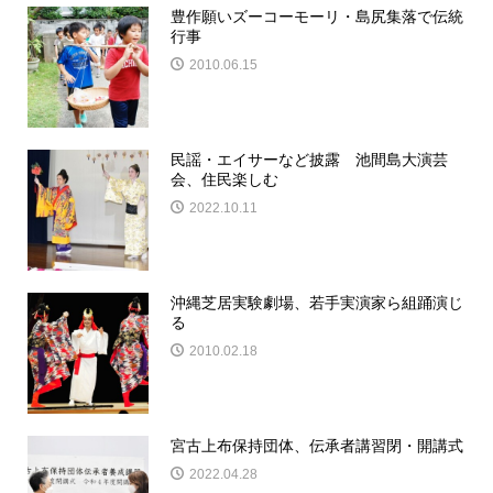
豊作願いズーコーモーリ・島尻集落で伝統
行事
2010.06.15
民謡・エイサーなど披露 池間島大演芸
会、住民楽しむ
2022.10.11
沖縄芝居実験劇場、若手実演家ら組踊演じ
る
2010.02.18
宮古上布保持団体、伝承者講習閉・開講式
2022.04.28