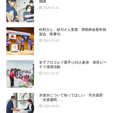
開講
2024.07.24
松村さん、砂川さん受賞 県医師会新年祝
賀会 医事功...
2024.01.09
女子プロゴルフ選手ら53人参加 保良ビー
チで清掃活動
2022.03.29
水道水について知ってほしい 市水道部
「水道週間」...
2024.06.04