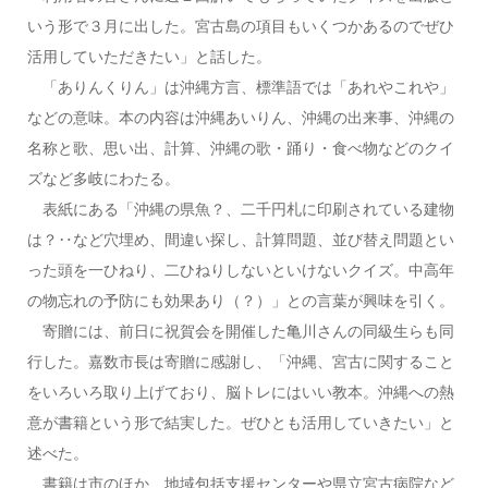
いう形で３月に出した。宮古島の項目もいくつかあるのでぜひ
活用していただきたい」と話した。
「ありんくりん」は沖縄方言、標準語では「あれやこれや」
などの意味。本の内容は沖縄あいりん、沖縄の出来事、沖縄の
名称と歌、思い出、計算、沖縄の歌・踊り・食べ物などのクイ
ズなど多岐にわたる。
表紙にある「沖縄の県魚？、二千円札に印刷されている建物
は？‥など穴埋め、間違い探し、計算問題、並び替え問題とい
った頭を一ひねり、二ひねりしないといけないクイズ。中高年
の物忘れの予防にも効果あり（？）」との言葉が興味を引く。
寄贈には、前日に祝賀会を開催した亀川さんの同級生らも同
行した。嘉数市長は寄贈に感謝し、「沖縄、宮古に関すること
をいろいろ取り上げており、脳トレにはいい教本。沖縄への熱
意が書籍という形で結実した。ぜひとも活用していきたい」と
述べた。
書籍は市のほか、地域包括支援センターや県立宮古病院など