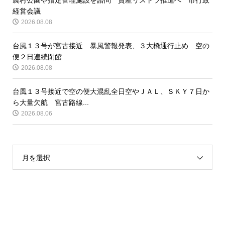
経営会議
2026.08.08
台風１３号が宮古接近 暴風警報発表、３大橋通行止め 空の
便２日連続閉館
2026.08.08
台風１３号接近で空の便大混乱全日空やＪＡＬ、ＳＫＹ７日か
ら大量欠航 宮古路線...
2026.08.06
月を選択