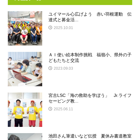
ユイマール心広げよう 赤い羽根運動 伝
達式と募金活...
2025.10.01
ＡＩ使い絵本制作挑戦 福嶺小、県外の子
どもたちと交流
2023.09.03
宮古LSC「海の救助を学ぼう」 Jr.ライフ
セービング教...
2025.06.11
池田さん筆遣いなど伝授 夏休み書道教室