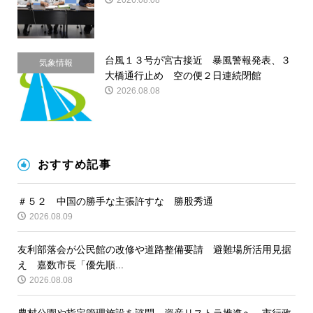
台風１３号が宮古接近 暴風警報発表、３
気象情報
大橋通行止め 空の便２日連続閉館
2026.08.08
おすすめ記事
＃５２ 中国の勝手な主張許すな 勝股秀通
2026.08.09
友利部落会が公民館の改修や道路整備要請 避難場所活用見据
え 嘉数市長「優先順...
2026.08.08
農村公園や指定管理施設を諮問 資産リストラ推進へ 市行政