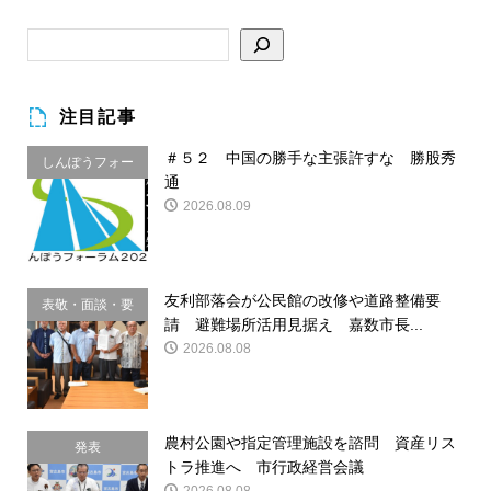
注目記事
＃５２ 中国の勝手な主張許すな 勝股秀
しんぽうフォー
通
ラム
2026.08.09
友利部落会が公民館の改修や道路整備要
表敬・面談・要
請 避難場所活用見据え 嘉数市長...
請
2026.08.08
農村公園や指定管理施設を諮問 資産リス
発表
トラ推進へ 市行政経営会議
2026.08.08