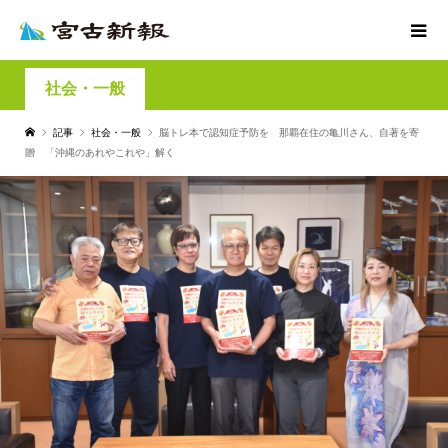
社会・一般
記事
社会・一般
脳トレ本で認知症予防を 那覇在住の亀川さん、自著を寄
贈 「沖縄のあれやこれや」解く