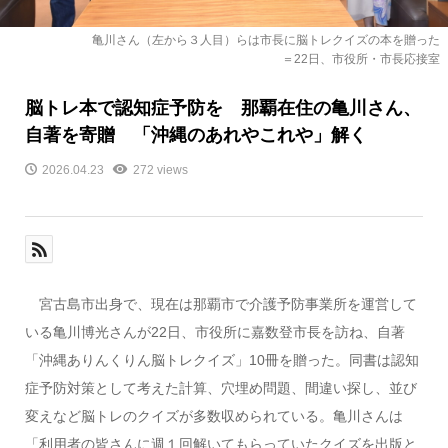
亀川さん（左から３人目）らは市長に脳トレクイズの本を贈った
＝22日、市役所・市長応接室
脳トレ本で認知症予防を 那覇在住の亀川さん、
自著を寄贈 「沖縄のあれやこれや」解く
2026.04.23
272 views
宮古島市出身で、現在は那覇市で介護予防事業所を運営して
いる亀川博光さんが22日、市役所に嘉数登市長を訪ね、自著
「沖縄ありんくりん脳トレクイズ」10冊を贈った。同書は認知
症予防対策として考えた計算、穴埋め問題、間違い探し、並び
変えなど脳トレのクイズが多数収められている。亀川さんは
「利用者の皆さんに週１回解いてもらっていたクイズを出版と