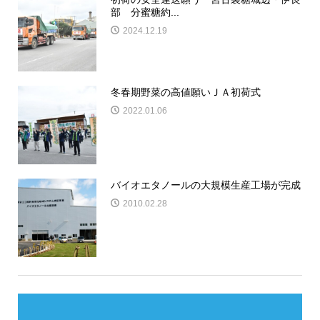
部 分蜜糖約...
2024.12.19
冬春期野菜の高値願いＪＡ初荷式
2022.01.06
バイオエタノールの大規模生産工場が完成
2010.02.28