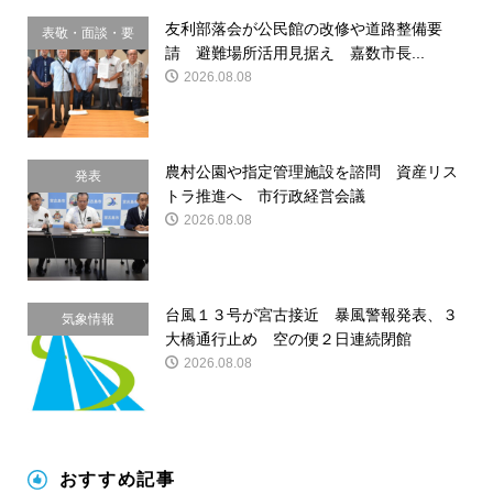
友利部落会が公民館の改修や道路整備要
表敬・面談・要
請 避難場所活用見据え 嘉数市長...
請
2026.08.08
農村公園や指定管理施設を諮問 資産リス
発表
トラ推進へ 市行政経営会議
2026.08.08
台風１３号が宮古接近 暴風警報発表、３
気象情報
大橋通行止め 空の便２日連続閉館
2026.08.08
おすすめ記事