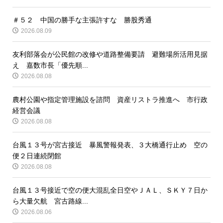
＃５２ 中国の勝手な主張許すな 勝股秀通
2026.08.09
友利部落会が公民館の改修や道路整備要請 避難場所活用見据
え 嘉数市長「優先順...
2026.08.08
農村公園や指定管理施設を諮問 資産リストラ推進へ 市行政
経営会議
2026.08.08
台風１３号が宮古接近 暴風警報発表、３大橋通行止め 空の
便２日連続閉館
2026.08.08
台風１３号接近で空の便大混乱全日空やＪＡＬ、ＳＫＹ７日か
ら大量欠航 宮古路線...
2026.08.06