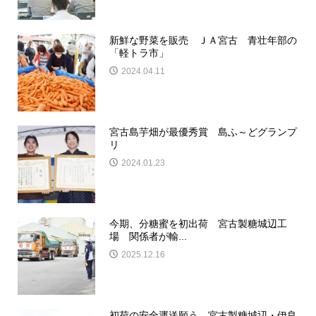
新鮮な野菜を販売 ＪＡ宮古 青壮年部の
「軽トラ市」
2024.04.11
宮古島芋畑が最優秀賞 島ふ～どグランプ
リ
2024.01.23
今期、分糖蜜を初出荷 宮古製糖城辺工
場 関係者が輸...
2025.12.16
初荷の安全運送願う 宮古製糖城辺・伊良