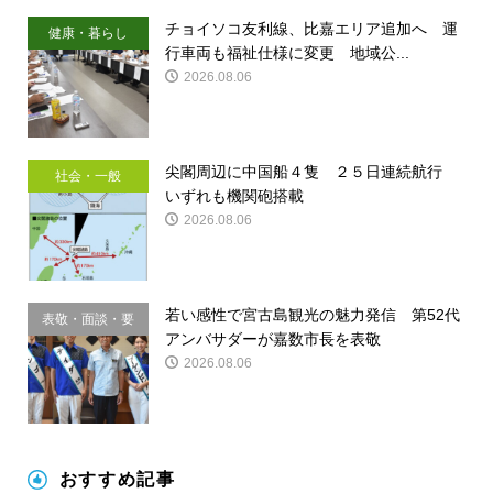
チョイソコ友利線、比嘉エリア追加へ 運
健康・暮らし
行車両も福祉仕様に変更 地域公...
2026.08.06
尖閣周辺に中国船４隻 ２５日連続航行
社会・一般
いずれも機関砲搭載
2026.08.06
若い感性で宮古島観光の魅力発信 第52代
表敬・面談・要
アンバサダーが嘉数市長を表敬
請
2026.08.06
おすすめ記事