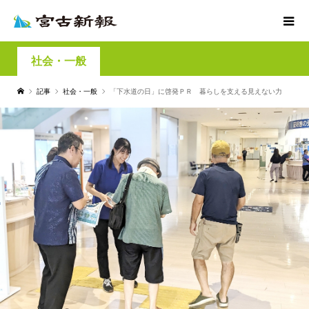
社会・一般
記事
社会・一般
「下水道の日」に啓発ＰＲ 暮らしを支える見えない力