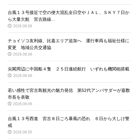
台風１３号接近で空の便大混乱全日空やＪＡＬ、ＳＫＹ７日か
ら大量欠航 宮古路線...
2026.08.06
チョイソコ友利線、比嘉エリア追加へ 運行車両も福祉仕様に
変更 地域公共交通協
2026.08.06
尖閣周辺に中国船４隻 ２５日連続航行 いずれも機関砲搭載
2026.08.06
若い感性で宮古島観光の魅力発信 第52代アンバサダーが嘉数
市長を表敬
2026.08.06
台風１３号西進 宮古８日ごろ暴風の恐れ ６日から大しけ警
戒
2026.08.05