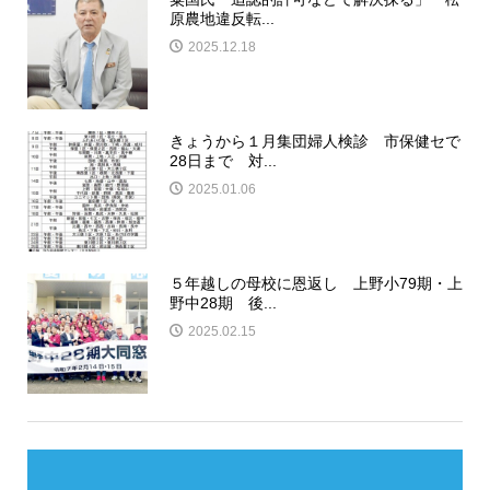
原農地違反転...
2025.12.18
きょうから１月集団婦人検診 市保健セで
28日まで 対...
2025.01.06
５年越しの母校に恩返し 上野小79期・上
野中28期 後...
2025.02.15