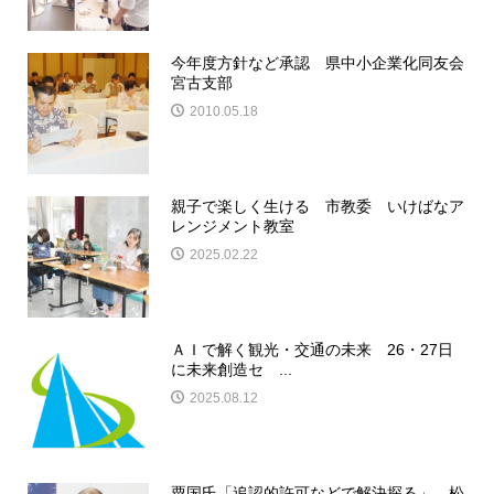
今年度方針など承認 県中小企業化同友会
宮古支部
2010.05.18
親子で楽しく生ける 市教委 いけばなア
レンジメント教室
2025.02.22
ＡＩで解く観光・交通の未来 26・27日
に未来創造セ ...
2025.08.12
粟国氏「追認的許可などで解決探る」 松