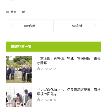
社会・一般
関連記事一覧
「恵上園」再整備、完成 宮国毅氏、市長
が除幕
2022.12.22
サンゴ白化防止へ 伊良部島環境協 海洋
環境の変化を...
2024.08.25