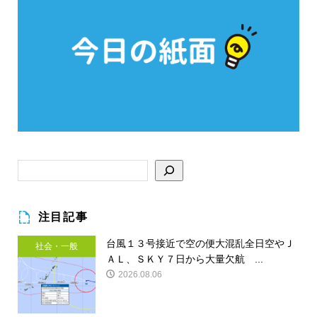
注目記事
台風１３号接近で空の便大混乱全日空やＪ
社会・一般
ＡＬ、ＳＫＹ７日から大量欠航 ...
2026.08.06