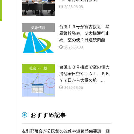
2026.08.08
台風１３号が宮古接近 暴
気象情報
風警報発表、３大橋通行止
め 空の便２日連続閉館
2026.08.08
台風１３号接近で空の便大
社会・一般
混乱全日空やＪＡＬ、ＳＫ
Ｙ７日から大量欠航 ...
2026.08.06
おすすめ記事
友利部落会が公民館の改修や道路整備要請 避