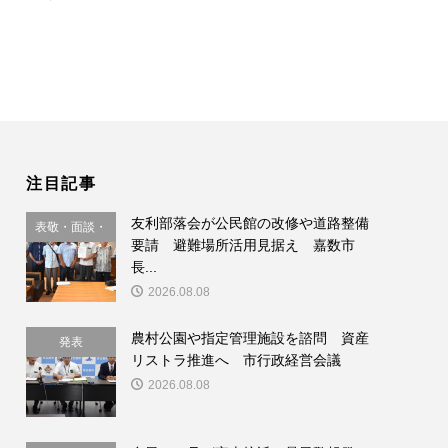
注目記事
友利部落会が公民館の改修や道路整備
表敬・面談・
要請 避難場所活用見据え 嘉数市
要請
長...
2026.08.08
農村公園や指定管理施設を諮問 資産
発表
リストラ推進へ 市行政経営会議
2026.08.08