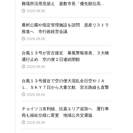
難場所活用見据え 嘉数市長「優先順位高...
2026.08.08
農村公園や指定管理施設を諮問 資産リストラ
推進へ 市行政経営会議
2026.08.08
台風１３号が宮古接近 暴風警報発表、３大橋
通行止め 空の便２日連続閉館
2026.08.08
台風１３号接近で空の便大混乱全日空やＪＡ
Ｌ、ＳＫＹ７日から大量欠航 宮古路線も直撃
2026.08.06
チョイソコ友利線、比嘉エリア追加へ 運行車
両も福祉仕様に変更 地域公共交通協
2026.08.06