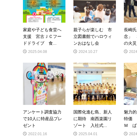
家庭や子ども食堂へ
親子らが楽しむ 市
長崎氏
支援 宮古ＪＣフー
立図書館でハロウィ
念」 
ドドライブ 食...
ンおはなし会
の火災
2025.04.08
2024.10.27
2024
アンケート調査協力
国際化進む島、新人
魅力的
で10人に特産品プレ
に期待 南西楽園リ
特価 
ゼント
ゾート 入社式...
Ｍ ぱ
2022.01.16
2025.04.01
2024