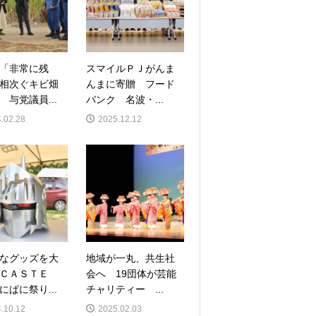
「非常に残
スマイルＰＪがんま
相次ぐキビ畑
んまに寄贈 フード
 与党議員...
バンク 名波・...
.02.28
2025.12.12
なグッズを大
地域が一丸、共生社
ＣＡＳＴＥ
会へ 19団体が芸能
にぱに祭り...
チャリティー ...
.10.12
2025.02.03