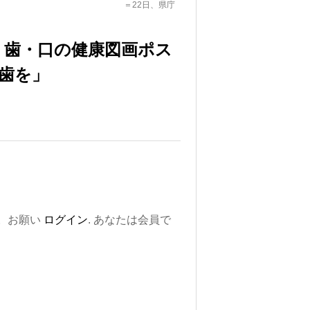
＝22日、県庁
 歯・口の健康図画ポス
歯を」
。お願い
ログイン
. あなたは会員で