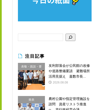
注目記事
友利部落会が公民館の改修
表敬・面談・要
や道路整備要請 避難場所
請
活用見据え 嘉数市長...
2026.08.08
農村公園や指定管理施設を
発表
諮問 資産リストラ推進
へ 市行政経営会議