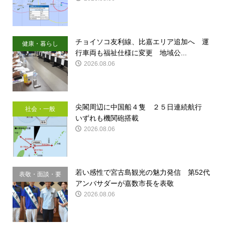
チョイソコ友利線、比嘉エリア追加へ 運
健康・暮らし
行車両も福祉仕様に変更 地域公...
2026.08.06
尖閣周辺に中国船４隻 ２５日連続航行
社会・一般
いずれも機関砲搭載
2026.08.06
若い感性で宮古島観光の魅力発信 第52代
表敬・面談・要
アンバサダーが嘉数市長を表敬
請
2026.08.06