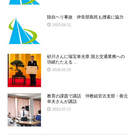
陸自ヘリ事故 伊良部島民も捜索に協力
2023.04.11
砂川さんに瑞宝単光章 国土交通業務への
功績たたえる ...
2026.05.25
教育の課題で講話 沖教組宮古支部・善元
幸夫さんが講話
2022.07.17