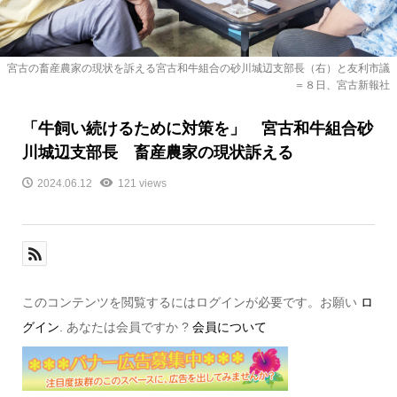
宮古の畜産農家の現状を訴える宮古和牛組合の砂川城辺支部長（右）と友利市議
＝８日、宮古新報社
「牛飼い続けるために対策を」 宮古和牛組合砂
川城辺支部長 畜産農家の現状訴える
2024.06.12
121 views
このコンテンツを閲覧するにはログインが必要です。お願い
ロ
グイン
. あなたは会員ですか ?
会員について