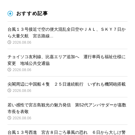
おすすめ記事
台風１３号接近で空の便大混乱全日空やＪＡＬ、ＳＫＹ７日か
ら大量欠航 宮古路線...
2026.08.06
チョイソコ友利線、比嘉エリア追加へ 運行車両も福祉仕様に
変更 地域公共交通協
2026.08.06
尖閣周辺に中国船４隻 ２５日連続航行 いずれも機関砲搭載
2026.08.06
若い感性で宮古島観光の魅力発信 第52代アンバサダーが嘉数
市長を表敬
2026.08.06
台風１３号西進 宮古８日ごろ暴風の恐れ ６日から大しけ警