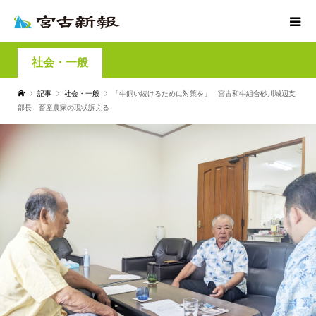
社会・一般
記事
社会・一般
「牛飼い続けるために対策を」 宮古和牛組合砂川城辺支
部長 畜産農家の現状訴える