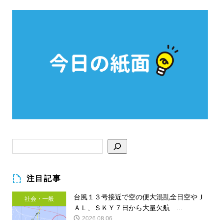
注目記事
台風１３号接近で空の便大混乱全日空やＪ
社会・一般
ＡＬ、ＳＫＹ７日から大量欠航 ...
2026.08.06