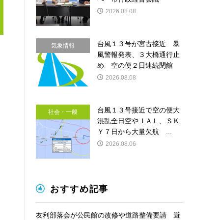
2026.08.08
台風１３号が宮古接近 暴
気象情報
風警報発表、３大橋通行止
め 空の便２日連続閉館
2026.08.08
台風１３号接近で空の便大
社会・一般
混乱全日空やＪＡＬ、ＳＫ
Ｙ７日から大量欠航 ...
2026.08.06
おすすめ記事
友利部落会が公民館の改修や道路整備要請 避