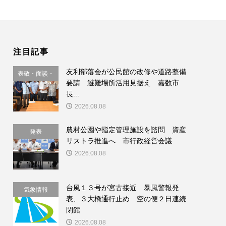
注目記事
友利部落会が公民館の改修や道路整備
表敬・面談・
要請 避難場所活用見据え 嘉数市
要請
長...
2026.08.08
農村公園や指定管理施設を諮問 資産
発表
リストラ推進へ 市行政経営会議
2026.08.08
台風１３号が宮古接近 暴風警報発
気象情報
表、３大橋通行止め 空の便２日連続
閉館
2026.08.08