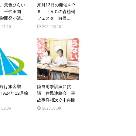
、景色ひらい
来月13日の開催をＰ
 千代田開
Ｒ ＪＡＣの森植樹
栄開発が清...
フェスタ 狩俣...
.01.10
2024.06.15
路線は旅客増
陸自射撃訓練に抗
JTA24年12月輸
議 住民連絡会 事
故事件相次ぐ中再開
.02.06
2023.07.09