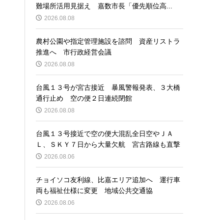
難場所活用見据え 嘉数市長「優先順位高...
2026.08.08
農村公園や指定管理施設を諮問 資産リストラ
推進へ 市行政経営会議
2026.08.08
台風１３号が宮古接近 暴風警報発表、３大橋
通行止め 空の便２日連続閉館
2026.08.08
台風１３号接近で空の便大混乱全日空やＪＡ
Ｌ、ＳＫＹ７日から大量欠航 宮古路線も直撃
2026.08.06
チョイソコ友利線、比嘉エリア追加へ 運行車
両も福祉仕様に変更 地域公共交通協
2026.08.06