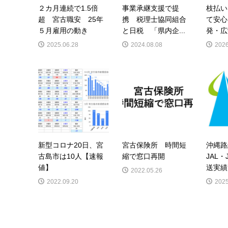
２カ月連続で1.5倍
事業承継支援で提
枝払い
超 宮古職安 25年
携 税理士協同組合
て安心
５月雇用の動き
と日税 「県内企...
発・広
2025.06.28
2024.08.08
2026
新型コロナ20日、宮
宮古保険所 時間短
沖縄
古島市は10人【速報
縮で窓口再開
JAL・
値】
送実績
2022.05.26
2022.09.20
2025