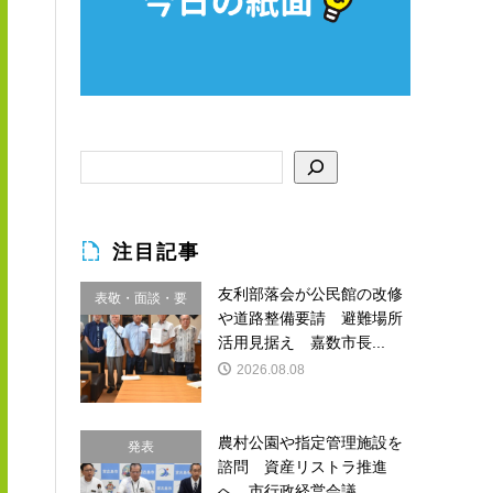
注目記事
友利部落会が公民館の改修
表敬・面談・要
や道路整備要請 避難場所
請
活用見据え 嘉数市長...
2026.08.08
農村公園や指定管理施設を
発表
諮問 資産リストラ推進
へ 市行政経営会議