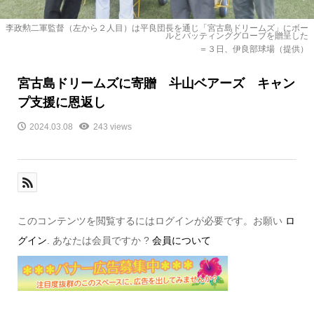
李政勲二軍監督（左から２人目）は平良団長を通じ「宮古島ドリームズ」にボー
ルとバッティンググローブを贈呈した
＝３日、伊良部球場（提供）
宮古島ドリームズに寄贈 斗山ベアーズ キャン
プ支援に恩返し
2024.03.08
243 views
このコンテンツを閲覧するにはログインが必要です。お願い
ロ
グイン
. あなたは会員ですか ?
会員について