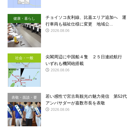
チョイソコ友利線、比嘉エリア追加へ 運
健康・暮らし
行車両も福祉仕様に変更 地域公...
2026.08.06
尖閣周辺に中国船４隻 ２５日連続航行
社会・一般
いずれも機関砲搭載
2026.08.06
若い感性で宮古島観光の魅力発信 第52代
表敬・面談・要
アンバサダーが嘉数市長を表敬
請
2026.08.06