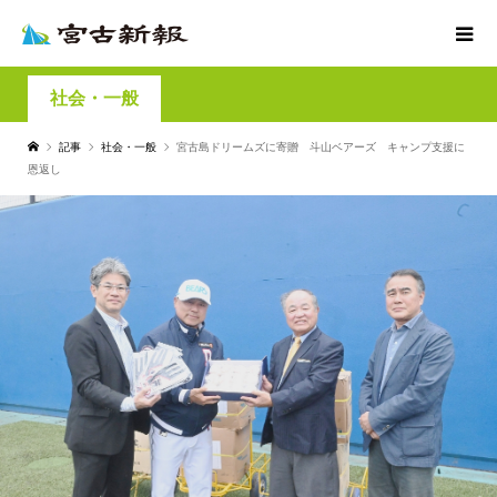
社会・一般
記事
社会・一般
宮古島ドリームズに寄贈 斗山ベアーズ キャンプ支援に
恩返し