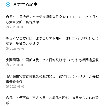
おすすめ記事
台風１３号接近で空の便大混乱全日空やＪＡＬ、ＳＫＹ７日か
ら大量欠航 宮古路線...
2026.08.06
チョイソコ友利線、比嘉エリア追加へ 運行車両も福祉仕様に
変更 地域公共交通協
2026.08.06
尖閣周辺に中国船４隻 ２５日連続航行 いずれも機関砲搭載
2026.08.06
若い感性で宮古島観光の魅力発信 第52代アンバサダーが嘉数
市長を表敬
2026.08.06
台風１３号西進 宮古８日ごろ暴風の恐れ ６日から大しけ警
戒