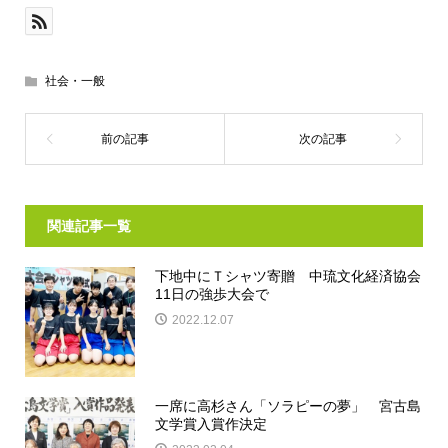
社会・一般
関連記事一覧
下地中にＴシャツ寄贈 中琉文化経済協会
11日の強歩大会で
2022.12.07
一席に高杉さん「ソラピーの夢」 宮古島
文学賞入賞作決定