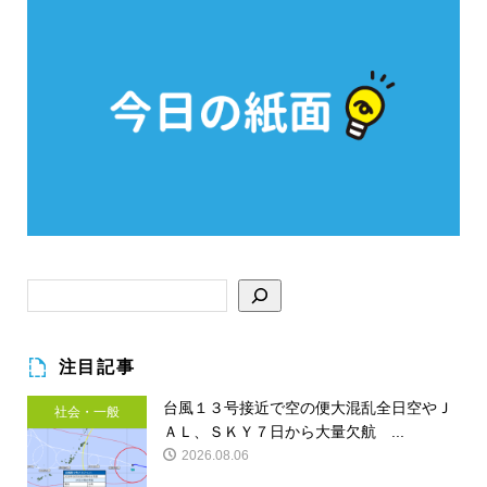
注目記事
台風１３号接近で空の便大混乱全日空やＪ
社会・一般
ＡＬ、ＳＫＹ７日から大量欠航 ...
2026.08.06