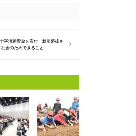
十字活動資金を寄付 新垣盛雄さ
“社会のためできること”