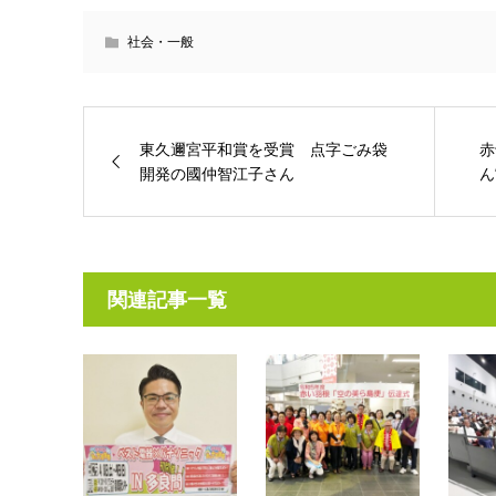
社会・一般
東久邇宮平和賞を受賞 点字ごみ袋
赤
開発の國仲智江子さん
ん
関連記事一覧