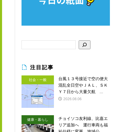
注目記事
台風１３号接近で空の便大
社会・一般
混乱全日空やＪＡＬ、ＳＫ
Ｙ７日から大量欠航 ...
2026.08.06
チョイソコ友利線、比嘉エ
健康・暮らし
リア追加へ 運行車両も福
祉仕様に変更 地域公...