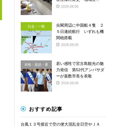
2026.08.06
尖閣周辺に中国船４隻 ２
社会・一般
５日連続航行 いずれも機
関砲搭載
2026.08.06
若い感性で宮古島観光の魅
表敬・面談・要
力発信 第52代アンバサダ
請
ーが嘉数市長を表敬
2026.08.06
おすすめ記事
台風１３号接近で空の便大混乱全日空やＪＡ