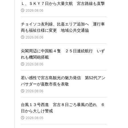
Ｌ、ＳＫＹ７日から大量欠航 宮古路線も直撃
2026.08.06
チョイソコ友利線、比嘉エリア追加へ 運行車
両も福祉仕様に変更 地域公共交通協
2026.08.06
尖閣周辺に中国船４隻 ２５日連続航行 いず
れも機関砲搭載
2026.08.06
若い感性で宮古島観光の魅力発信 第52代アン
バサダーが嘉数市長を表敬
2026.08.06
台風１３号西進 宮古８日ごろ暴風の恐れ ６
日から大しけ警戒
2026.08.05