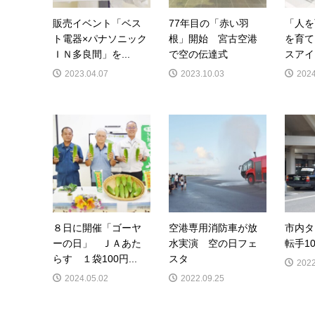
販売イベント「ベス
77年目の「赤い羽
「人を
ト電器×パナソニック
根」開始 宮古空港
を育て
ＩＮ多良間」を...
で空の伝達式
スアイ
2023.04.07
2023.10.03
2024
８日に開催「ゴーヤ
空港専用消防車が放
市内タ
ーの日」 ＪＡあた
水実演 空の日フェ
転手1
らす １袋100円...
スタ
2022
2024.05.02
2022.09.25