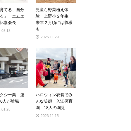
育てる、自分
児童ら野菜植え体
る」 エムエ
験 上野小２年生
比嘉会長...
来年２月頃には収穫
も
.08.18
2025.11.29
クシー業 運
ハロウィン衣装でみ
00人が離職
んな笑顔 入江保育
園 18人の園児...
.01.28
2023.11.15