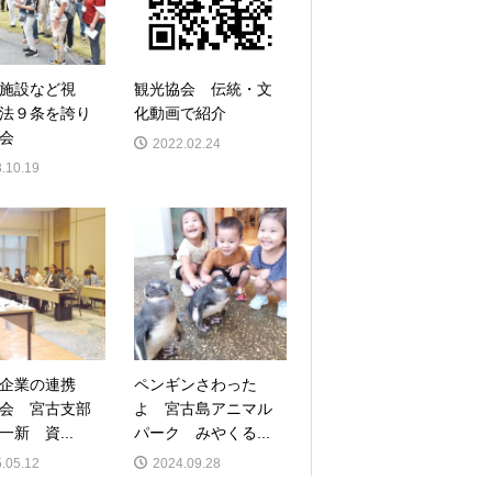
施設など視
観光協会 伝統・文
法９条を誇り
化動画で紹介
会
2022.02.24
.10.19
と企業の連携
ペンギンさわった
会 宮古支部
よ 宮古島アニマル
一新 資...
パーク みやくる...
.05.12
2024.09.28