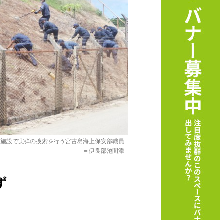
油施設で実弾の捜索を行う宮古島海上保安部職員
＝伊良部池間添
ず