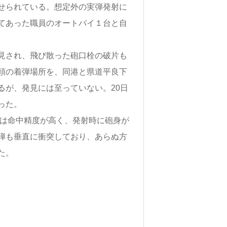
せられている。想定外の実弾発射に
てあった職員のオートバイ１台と自
見され、飛び散った砲口栓の破片も
頭の着弾場所を、同港と県道平良下
るが、発見には至っていない。20日
った。
砲は命中精度が高く、発射時に砲身が
弾も垂直に衝突しており、あらぬ方
た。