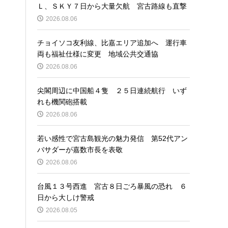
Ｌ、ＳＫＹ７日から大量欠航 宮古路線も直撃
2026.08.06
チョイソコ友利線、比嘉エリア追加へ 運行車
両も福祉仕様に変更 地域公共交通協
2026.08.06
尖閣周辺に中国船４隻 ２５日連続航行 いず
れも機関砲搭載
2026.08.06
若い感性で宮古島観光の魅力発信 第52代アン
バサダーが嘉数市長を表敬
2026.08.06
台風１３号西進 宮古８日ごろ暴風の恐れ ６
日から大しけ警戒
2026.08.05