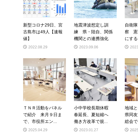
新型コロナ29日、宮
地震津波想定し訓
自衛隊
古島市は49人【速報
練 県・陸自、関係
察 憲
値】
機関との連携強化
にする
2022.08.29
2023.09.06
2023
ＴＮＲ活動をパネル
小中学校長期休暇
地域
で紹介 来月９日ま
春延長、夏短縮へ
県同友
で、市役所エン...
働き方改革で規...
総会で
2025.04.29
2023.01.27
2025