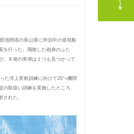
良部池間添の長山港に停泊中の巡視船
索を行った。飛散した砲身のふた
が、８発の実弾は１つも見つかって
った洋上実射訓練に向けて20㍉機関
提の取扱い訓練を実施したところ、
射された。