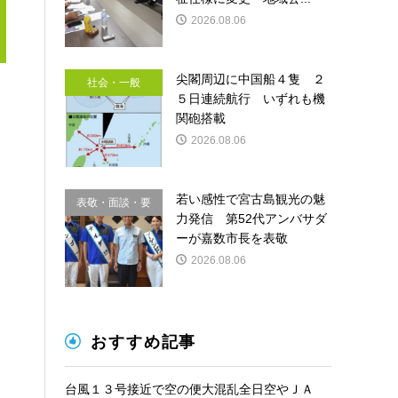
2026.08.06
尖閣周辺に中国船４隻 ２
社会・一般
５日連続航行 いずれも機
関砲搭載
2026.08.06
若い感性で宮古島観光の魅
表敬・面談・要
力発信 第52代アンバサダ
請
ーが嘉数市長を表敬
2026.08.06
おすすめ記事
台風１３号接近で空の便大混乱全日空やＪＡ