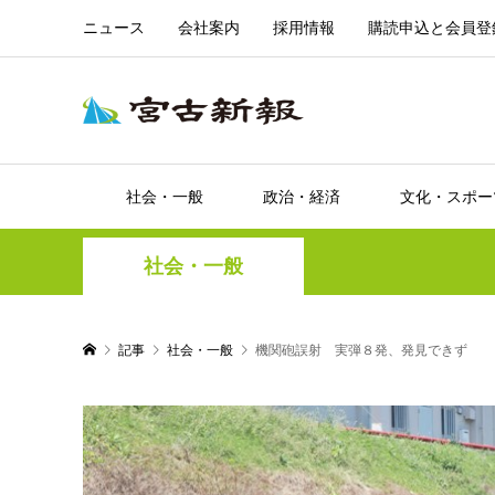
ニュース
会社案内
採用情報
購読申込と会員登
社会・一般
政治・経済
文化・スポー
社会・一般
記事
社会・一般
機関砲誤射 実弾８発、発見できず