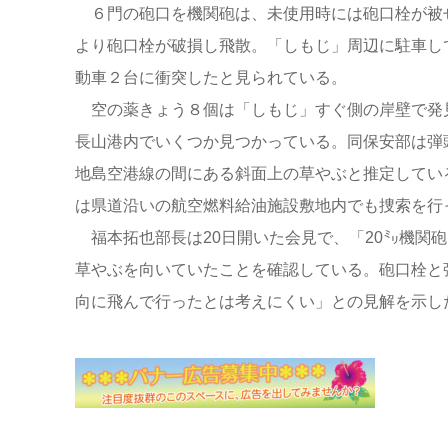
６門の砲口を機関砲は、未使用時には砲口栓が被
より砲口栓が破損し飛散。「しもじ」周辺に駐車し
動車２台に衝突したと見られている。
空の薬きょう８個は「しもじ」すぐ側の岸壁で発
長山港内でいくつか見つかっている。同保安部は弾
地島空港線の間にある斜面上の草やぶと推定してい
は県道沿いの航空燃料給油施設敷地内でも捜索を行
福本拓也部長は20日開いた会見で、「20㍉機関
草やぶを向いていたことを確認している。砲口栓と
向に飛んで行ったとは考えにくい」との見解を示し