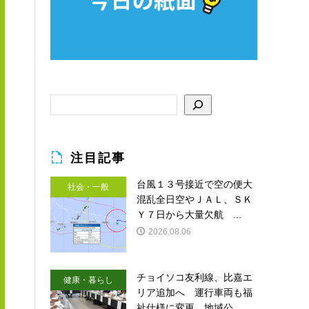
注目記事
台風１３号接近で空の便大
社会・一般
混乱全日空やＪＡＬ、ＳＫ
Ｙ７日から大量欠航 ...
2026.08.06
チョイソコ友利線、比嘉エ
健康・暮らし
リア追加へ 運行車両も福
祉仕様に変更 地域公...