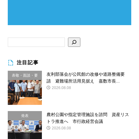
注目記事
友利部落会が公民館の改修や道路整備要
表敬・面談・要
請 避難場所活用見据え 嘉数市長...
請
2026.08.08
農村公園や指定管理施設を諮問 資産リス
発表
トラ推進へ 市行政経営会議
2026.08.08