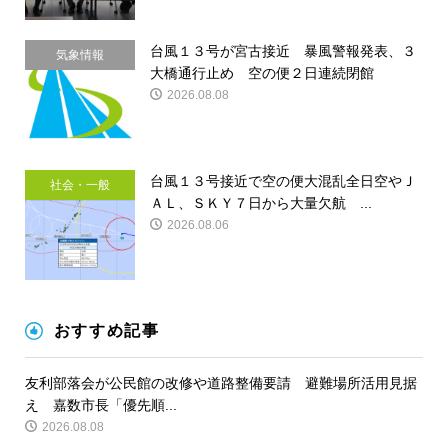
台風１３号が宮古接近 暴風警報発表、３
気象情報
大橋通行止め 空の便２日連続閉館
2026.08.08
台風１３号接近で空の便大混乱全日空やＪ
社会・一般
ＡＬ、ＳＫＹ７日から大量欠航 ...
2026.08.06
おすすめ記事
友利部落会が公民館の改修や道路整備要請 避難場所活用見据
え 嘉数市長「優先順...
2026.08.08