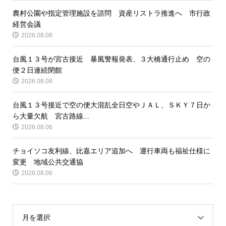
農村公園や指定管理施設を諮問 資産リストラ推進へ 市行政
経営会議
2026.08.08
台風１３号が宮古接近 暴風警報発表、３大橋通行止め 空の
便２日連続閉館
2026.08.08
台風１３号接近で空の便大混乱全日空やＪＡＬ、ＳＫＹ７日か
ら大量欠航 宮古路線...
2026.08.06
チョイソコ友利線、比嘉エリア追加へ 運行車両も福祉仕様に
変更 地域公共交通協
2026.08.06
月を選択