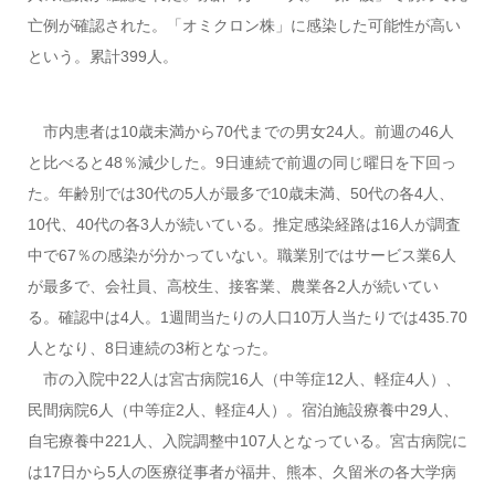
亡例が確認された。「オミクロン株」に感染した可能性が高い
という。累計399人。
市内患者は10歳未満から70代までの男女24人。前週の46人
と比べると48％減少した。9日連続で前週の同じ曜日を下回っ
た。年齢別では30代の5人が最多で10歳未満、50代の各4人、
10代、40代の各3人が続いている。推定感染経路は16人が調査
中で67％の感染が分かっていない。職業別ではサービス業6人
が最多で、会社員、高校生、接客業、農業各2人が続いてい
る。確認中は4人。1週間当たりの人口10万人当たりでは435.70
人となり、8日連続の3桁となった。
市の入院中22人は宮古病院16人（中等症12人、軽症4人）、
民間病院6人（中等症2人、軽症4人）。宿泊施設療養中29人、
自宅療養中221人、入院調整中107人となっている。宮古病院に
は17日から5人の医療従事者が福井、熊本、久留米の各大学病