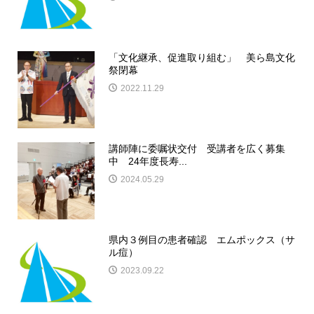
「文化継承、促進取り組む」 美ら島文化
祭閉幕
2022.11.29
講師陣に委嘱状交付 受講者を広く募集
中 24年度長寿...
2024.05.29
県内３例目の患者確認 エムポックス（サ
ル痘）
2023.09.22