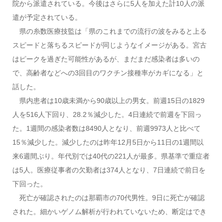
院から派遣されている。今後はさらに5人を加えた計10人の派
遣が予定されている。
県の糸数医療技監は「県のこれまでの流行の波をみると上る
スピードと落ちるスピードが同じようなイメージがある。宮古
はピークを過ぎた可能性があるが、まだまだ感染者は多いの
で、高齢者などへの3回目のワクチン接種率がカギになる」と
話した。
県内患者は10歳未満から90歳以上の男女。前週15日の1829
人を516人下回り、28.2％減少した。4日連続で前週を下回っ
た。1週間の感染者数は8490人となり、前週9973人と比べて
15％減少した。減少したのは昨年12月5日から11日の1週間以
来6週間ぶり。年代別では40代の221人が最多。県基準で重症者
は5人。医療従事者の欠勤者は374人となり、7日連続で前日を
下回った。
死亡が確認されたのは那覇市の70代男性。9日に死亡が確認
された。細かいゲノム解析が行われていないため、断定はでき