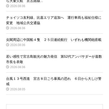
ら大量欠航 宮古路線...
2026.08.06
チョイソコ友利線、比嘉エリア追加へ 運行車両も福祉仕様に
変更 地域公共交通協
2026.08.06
尖閣周辺に中国船４隻 ２５日連続航行 いずれも機関砲搭載
2026.08.06
若い感性で宮古島観光の魅力発信 第52代アンバサダーが嘉数
市長を表敬
2026.08.06
台風１３号西進 宮古８日ごろ暴風の恐れ ６日から大しけ警
戒
2026.08.05