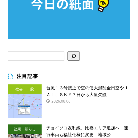
注目記事
台風１３号接近で空の便大混乱全日空やＪ
社会・一般
ＡＬ、ＳＫＹ７日から大量欠航 ...
2026.08.06
チョイソコ友利線、比嘉エリア追加へ 運
健康・暮らし
行車両も福祉仕様に変更 地域公...