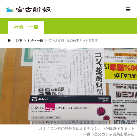
社会・一般
記事
社会・一般
市内各薬局 抗原検査キット需要増
オミクロン株の特長を伝えるチラシ。下が抗原検査キット
＝平良下里のコジャ薬局市場前店