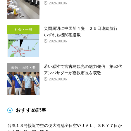
2026.08.06
尖閣周辺に中国船４隻 ２５日連続航行
社会・一般
いずれも機関砲搭載
2026.08.06
若い感性で宮古島観光の魅力発信 第52代
表敬・面談・要
アンバサダーが嘉数市長を表敬
請
2026.08.06
おすすめ記事
台風１３号接近で空の便大混乱全日空やＪＡＬ、ＳＫＹ７日か