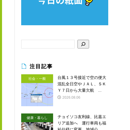
注目記事
台風１３号接近で空の便大
社会・一般
混乱全日空やＪＡＬ、ＳＫ
Ｙ７日から大量欠航 ...
2026.08.06
チョイソコ友利線、比嘉エ
健康・暮らし
リア追加へ 運行車両も福
祉仕様に変更 地域公...