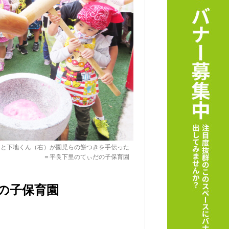
）と下地くん（右）が園児らの餅つきを手伝った
＝平良下里のてぃだの子保育園
の子保育園