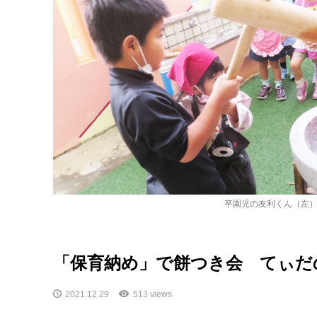
卒園児の友利くん（左
「保育納め」で餅つき会 てぃだ
2021.12.29
513 views