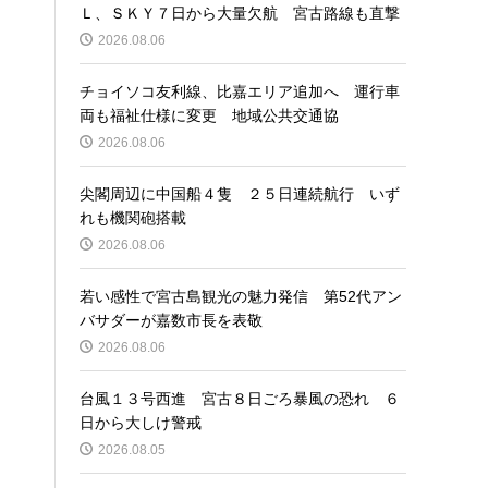
Ｌ、ＳＫＹ７日から大量欠航 宮古路線も直撃
2026.08.06
チョイソコ友利線、比嘉エリア追加へ 運行車
両も福祉仕様に変更 地域公共交通協
2026.08.06
尖閣周辺に中国船４隻 ２５日連続航行 いず
れも機関砲搭載
2026.08.06
若い感性で宮古島観光の魅力発信 第52代アン
バサダーが嘉数市長を表敬
2026.08.06
台風１３号西進 宮古８日ごろ暴風の恐れ ６
日から大しけ警戒
2026.08.05