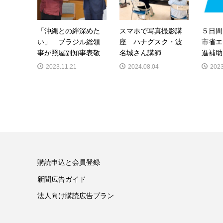
「沖縄との絆深めた
スマホで写真撮影講
５日間
い」 ブラジル総領
座 ハナグスク・波
市省エ
事が照屋副知事表敬
名城さん講師 ...
進補助
2023.11.21
2024.08.04
2023
購読申込と会員登録
新聞広告ガイド
法人向け購読広告プラン