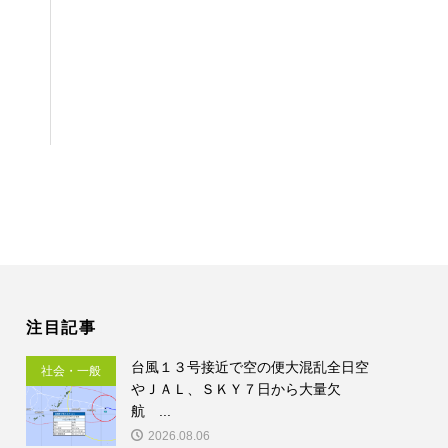
注目記事
台風１３号接近で空の便大混乱全日空
社会・一般
やＪＡＬ、ＳＫＹ７日から大量欠
航 ...
2026.08.06