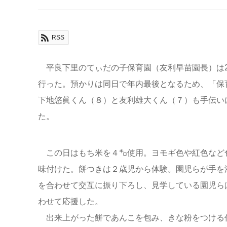
RSS
平良下里のてぃだの子保育園（友利早苗園長）は2
行った。預かりは同日で年内最後となるため、「保
下地悠眞くん（８）と友利雄大くん（７）も手伝い
た。
この日はもち米を４㌔使用。ヨモギ色や紅色など
味付けた。餅つきは２歳児から体験。園児らが手を
を合わせて交互に振り下ろし、見学している園児ら
わせて応援した。
出来上がった餅であんこを包み、きな粉をつける