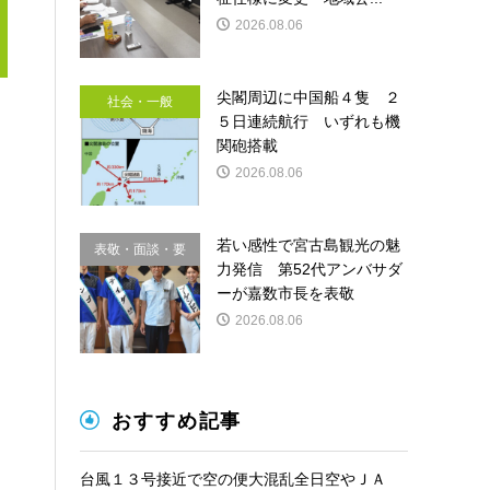
2026.08.06
尖閣周辺に中国船４隻 ２
社会・一般
５日連続航行 いずれも機
関砲搭載
2026.08.06
若い感性で宮古島観光の魅
表敬・面談・要
力発信 第52代アンバサダ
請
ーが嘉数市長を表敬
2026.08.06
おすすめ記事
台風１３号接近で空の便大混乱全日空やＪＡ