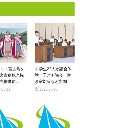
代ミス宮古島を
中学生22人が議会体
宮古島観光協
験 子ども議会 空
光推進使...
き家対策など質問
.05.21
2025.07.30