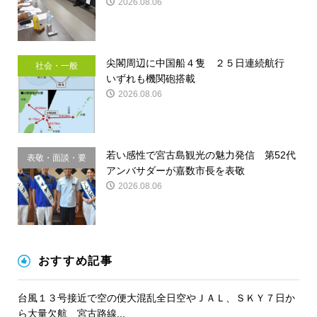
2026.08.06
尖閣周辺に中国船４隻 ２５日連続航行
社会・一般
いずれも機関砲搭載
2026.08.06
若い感性で宮古島観光の魅力発信 第52代
表敬・面談・要
アンバサダーが嘉数市長を表敬
請
2026.08.06
おすすめ記事
台風１３号接近で空の便大混乱全日空やＪＡＬ、ＳＫＹ７日か
ら大量欠航 宮古路線...