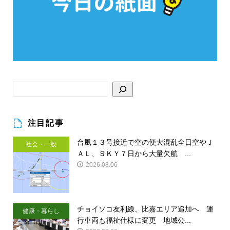
注目記事
台風１３号接近で空の便大混乱全日空やＪ
社会・一般
ＡＬ、ＳＫＹ７日から大量欠航 ...
2026.08.06
チョイソコ友利線、比嘉エリア追加へ 運
健康・暮らし
行車両も福祉仕様に変更 地域公...