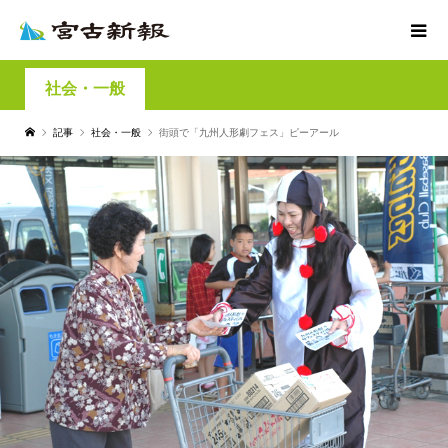
社会・一般
記事
社会・一般
街頭で「九州人形劇フェス」ピーアール