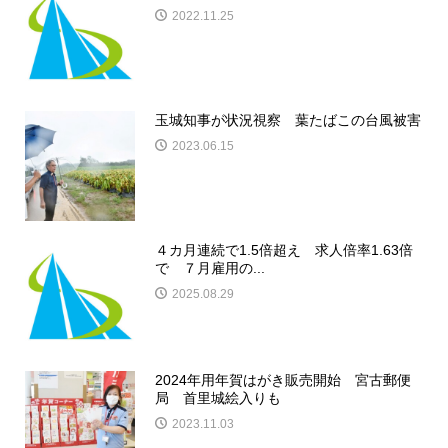
2022.11.25
玉城知事が状況視察 葉たばこの台風被害
2023.06.15
４カ月連続で1.5倍超え 求人倍率1.63倍
で ７月雇用の...
2025.08.29
2024年用年賀はがき販売開始 宮古郵便
局 首里城絵入りも
2023.11.03