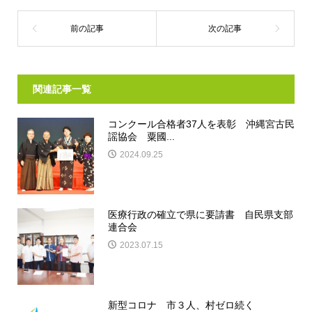
関連記事一覧
コンクール合格者37人を表彰 沖縄宮古民
謡協会 粟國...
2024.09.25
医療行政の確立で県に要請書 自民県支部
連合会
2023.07.15
新型コロナ 市３人、村ゼロ続く