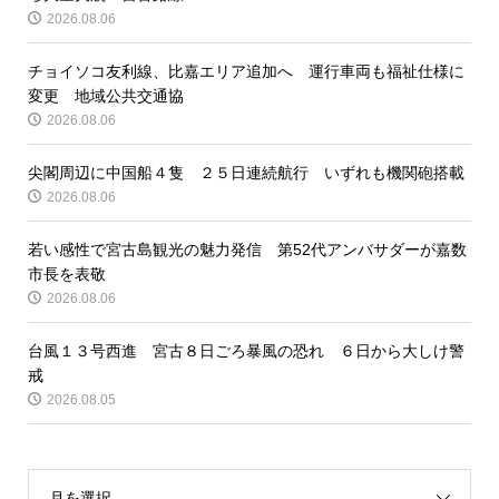
2026.08.06
チョイソコ友利線、比嘉エリア追加へ 運行車両も福祉仕様に
変更 地域公共交通協
2026.08.06
尖閣周辺に中国船４隻 ２５日連続航行 いずれも機関砲搭載
2026.08.06
若い感性で宮古島観光の魅力発信 第52代アンバサダーが嘉数
市長を表敬
2026.08.06
台風１３号西進 宮古８日ごろ暴風の恐れ ６日から大しけ警
戒
2026.08.05
月を選択