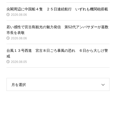
尖閣周辺に中国船４隻 ２５日連続航行 いずれも機関砲搭載
2026.08.06
若い感性で宮古島観光の魅力発信 第52代アンバサダーが嘉数
市長を表敬
2026.08.06
台風１３号西進 宮古８日ごろ暴風の恐れ ６日から大しけ警
戒
2026.08.05
月を選択