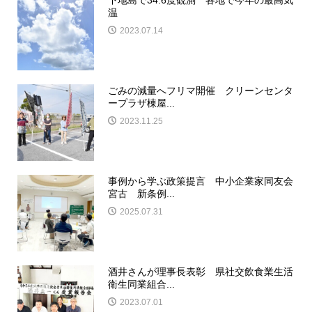
温
2023.07.14
ごみの減量へフリマ開催 クリーンセンタ
ープラザ棟屋...
2023.11.25
事例から学ぶ政策提言 中小企業家同友会
宮古 新条例...
2025.07.31
酒井さんが理事長表彰 県社交飲食業生活
衛生同業組合...
2023.07.01