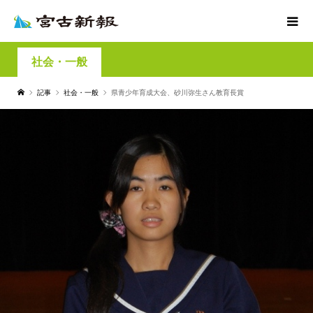
社会・一般
記事
社会・一般
県青少年育成大会、砂川弥生さん教育長賞