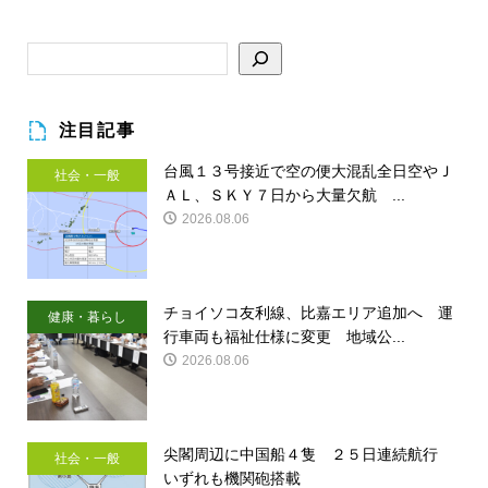
注目記事
台風１３号接近で空の便大混乱全日空やＪ
社会・一般
ＡＬ、ＳＫＹ７日から大量欠航 ...
2026.08.06
チョイソコ友利線、比嘉エリア追加へ 運
健康・暮らし
行車両も福祉仕様に変更 地域公...
2026.08.06
尖閣周辺に中国船４隻 ２５日連続航行
社会・一般
いずれも機関砲搭載