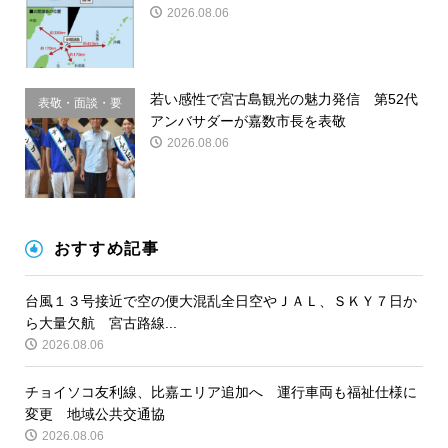
2026.08.06
若い感性で宮古島観光の魅力発信 第52代
表敬・面談・要
アンバサダーが嘉数市長を表敬
請
2026.08.06
おすすめ記事
台風１３号接近で空の便大混乱全日空やＪＡＬ、ＳＫＹ７日か
ら大量欠航 宮古路線...
2026.08.06
チョイソコ友利線、比嘉エリア追加へ 運行車両も福祉仕様に
変更 地域公共交通協
2026.08.06