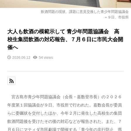
飲酒問題の現状、課題に意見交換した青少年問題協議会
＝９日、市役所
大人も飲酒の模範示して 青少年問題協議会 高
校生集団飲酒の対応報告、７月６日に市民大会開
催へ
2026.06.12
54 views
宮古島市青少年問題協議会（会長・嘉数登市長）の２０２６
年度第１回協議会が９日、市役所で行われた。嘉数会長が委員
らに委嘱状を交付したほか、今年２月に発生した高校生の集団
飲酒問題後を受けたその後の対応などが報告された。また、７
月６日にマティダ市民劇場で開催する「青少年の非行防止 県