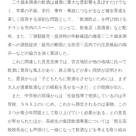
二十歳未満者の飲酒は健康に重大な悪影響を及ぼすだけでな
く、学業の不振、非行、事件・事故につながるなど健全育成を
著しく阻害する深刻な問題として、「飲酒防止」を呼び掛ける
チラシを市内のスーパー、コンビニ、飲食店（居酒屋）など配
布。また、▽酒類販売・提供時の年齢確認の徹底▽二十歳未満
者への酒類提供・販売の断固たる拒否▽店内での注意喚起の掲
示―などの協力を強く要請した。
これに関連した意見交換では、宮古地区が他の地域に比べて
飲酒に寛容な風土があり、路上寝などが多い現状が説明され
た。委員からは「子どもたちに飲酒をさせないためには、まず
大人が適量飲酒などの模範を見せるべきだ」との指摘が出た。
また、中学校の現場からは「生徒指導で危惧しているのは不
登校、ＳＮＳ上のいじめ。これから懸念されるのは薬物。この
３つが青少年問題として取り上げていく必要がある」との意見
が寄せられたほか、高校生の集団飲酒事案については「県立高
校校長会にも声掛けし一緒になって飲酒などを考える取り組み