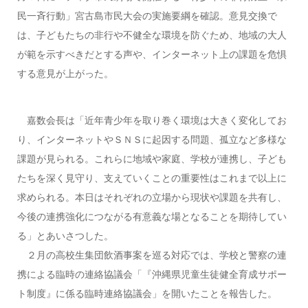
民一斉行動」宮古島市民大会の実施要綱を確認。意見交換で
は、子どもたちの非行や不健全な環境を防ぐため、地域の大人
が範を示すべきだとする声や、インターネット上の課題を危惧
する意見が上がった。
嘉数会長は「近年青少年を取り巻く環境は大きく変化してお
り、インターネットやＳＮＳに起因する問題、孤立など多様な
課題が見られる。これらに地域や家庭、学校が連携し、子ども
たちを深く見守り、支えていくことの重要性はこれまで以上に
求められる。本日はそれぞれの立場から現状や課題を共有し、
今後の連携強化につながる有意義な場となることを期待してい
る」とあいさつした。
２月の高校生集団飲酒事案を巡る対応では、学校と警察の連
携による臨時の連絡協議会「『沖縄県児童生徒健全育成サポー
ト制度』に係る臨時連絡協議会」を開いたことを報告した。