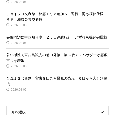
2026.08.06
チョイソコ友利線、比嘉エリア追加へ 運行車両も福祉仕様に
変更 地域公共交通協
2026.08.06
尖閣周辺に中国船４隻 ２５日連続航行 いずれも機関砲搭載
2026.08.06
若い感性で宮古島観光の魅力発信 第52代アンバサダーが嘉数
市長を表敬
2026.08.06
台風１３号西進 宮古８日ごろ暴風の恐れ ６日から大しけ警
戒
2026.08.05
月を選択