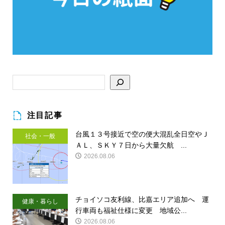
注目記事
台風１３号接近で空の便大混乱全日空やＪ
社会・一般
ＡＬ、ＳＫＹ７日から大量欠航 ...
2026.08.06
チョイソコ友利線、比嘉エリア追加へ 運
健康・暮らし
行車両も福祉仕様に変更 地域公...
2026.08.06