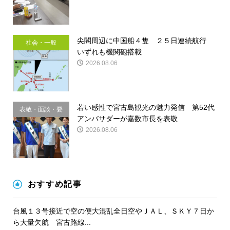
尖閣周辺に中国船４隻 ２５日連続航行
社会・一般
いずれも機関砲搭載
2026.08.06
若い感性で宮古島観光の魅力発信 第52代
表敬・面談・要
アンバサダーが嘉数市長を表敬
請
2026.08.06
おすすめ記事
台風１３号接近で空の便大混乱全日空やＪＡＬ、ＳＫＹ７日か
ら大量欠航 宮古路線...