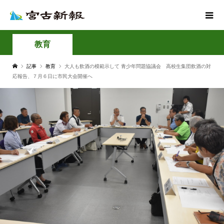
教育
記事
教育
大人も飲酒の模範示して 青少年問題協議会 高校生集団飲酒の対
応報告、７月６日に市民大会開催へ