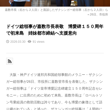
嘉数市長（右から２人目）と面談したザクシンガー総領事（左から２人目）ら
＝26日、市役所
ドイツ総領事が嘉数市長表敬 博愛碑１５０周年
で初来島 姉妹都市締結へ支援意向
2026.03.30
91 views
大阪・神戸ドイツ連邦共和国総領事館のメラニー・ザクシン
ガー総領事が26日、市役所に嘉数登市長を表敬した。ザクシン
ガー総領事は「ドイツ皇帝博愛記念碑建立１５０周年記念セレ
モニー」に出席のために初めて来島。嘉数市長は「ロベルトソ
ン号乗組員の救助活動は誇りであり、今も博愛の象徴として語
り継がれている」と述べた。ザクシンガー総領事は「人間的に