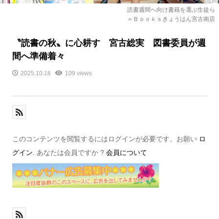
読書週間へ向け書籍を選ぶ生徒ら
＝Ｂｏｏｋｓきょうはん宮古南店
〝読書の秋〟に心耕す 宮古総実 図書委員が週
間へ準備着々
2025.10.16
109 views
このコンテンツを閲覧するにはログインが必要です。お願い
ロ
グイン
. あなたは会員ですか ?
会員について