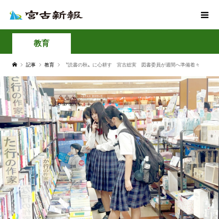
教育
記事
教育
〝読書の秋〟に心耕す 宮古総実 図書委員が週間へ準備着々