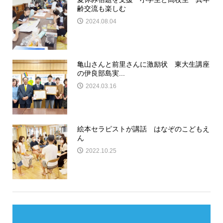
齢交流も楽しむ
2024.08.04
亀山さんと前里さんに激励状 東大生講座
の伊良部島実...
2024.03.16
絵本セラピストが講話 はなぞのこどもえ
ん
2022.10.25