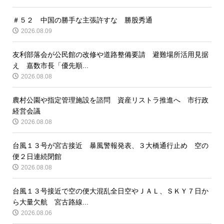
＃５２ 中国の勝手な主張許すな 勝股秀通
2026.08.09
友利部落会が公民館の改修や道路整備要請 避難場所活用見据
え 嘉数市長「優先順...
2026.08.08
農村公園や指定管理施設を諮問 資産リストラ推進へ 市行政
経営会議
2026.08.08
台風１３号が宮古接近 暴風警報発表、３大橋通行止め 空の
便２日連続閉館
2026.08.08
台風１３号接近で空の便大混乱全日空やＪＡＬ、ＳＫＹ７日か
ら大量欠航 宮古路線...
2026.08.06