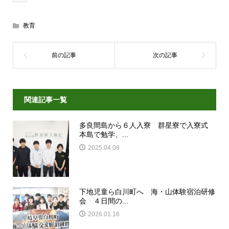
教育
関連記事一覧
多良間島から６人入寮 群星寮で入寮式
本島で勉学、...
2025.04.08
下地児童ら白川町へ 海・山体験宿泊研修
会 ４日間の...
2026.01.16