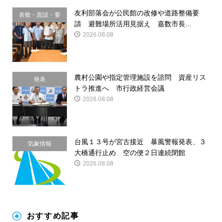
友利部落会が公民館の改修や道路整備要
表敬・面談・要
請 避難場所活用見据え 嘉数市長...
請
2026.08.08
農村公園や指定管理施設を諮問 資産リス
発表
トラ推進へ 市行政経営会議
2026.08.08
台風１３号が宮古接近 暴風警報発表、３
気象情報
大橋通行止め 空の便２日連続閉館
2026.08.08
おすすめ記事