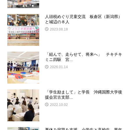
人頭税めぐり児童交流 板倉区（新潟県）
と城辺の８人
2023.08.18
「組んで、走らせて、将来へ」 チキチキ
ミニ四駆 宮...
2026.01.14
「学生励まして」と学長 沖縄国際大学後
援会宮古支部...
2022.10.02
夏休み宿題を支援 小学生と高校生 異年