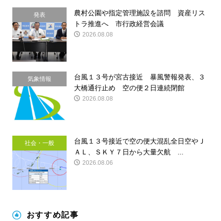
農村公園や指定管理施設を諮問 資産リス
発表
トラ推進へ 市行政経営会議
2026.08.08
台風１３号が宮古接近 暴風警報発表、３
気象情報
大橋通行止め 空の便２日連続閉館
2026.08.08
台風１３号接近で空の便大混乱全日空やＪ
社会・一般
ＡＬ、ＳＫＹ７日から大量欠航 ...
2026.08.06
おすすめ記事