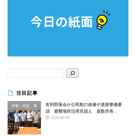
注目記事
友利部落会が公民館の改修や道路整備要
表敬・面談・要
請 避難場所活用見据え 嘉数市長...
請
2026.08.08