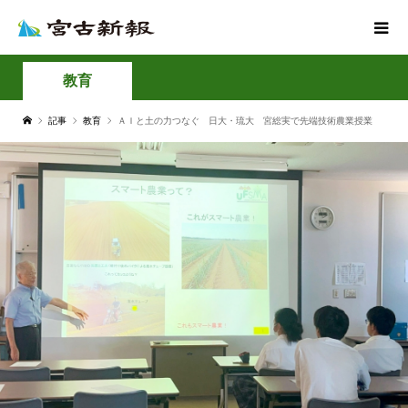
教育
記事
教育
ＡＩと土の力つなぐ 日大・琉大 宮総実で先端技術農業授業