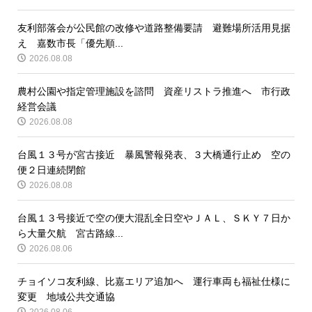
友利部落会が公民館の改修や道路整備要請 避難場所活用見据
え 嘉数市長「優先順...
2026.08.08
農村公園や指定管理施設を諮問 資産リストラ推進へ 市行政
経営会議
2026.08.08
台風１３号が宮古接近 暴風警報発表、３大橋通行止め 空の
便２日連続閉館
2026.08.08
台風１３号接近で空の便大混乱全日空やＪＡＬ、ＳＫＹ７日か
ら大量欠航 宮古路線...
2026.08.06
チョイソコ友利線、比嘉エリア追加へ 運行車両も福祉仕様に
変更 地域公共交通協
2026.08.06