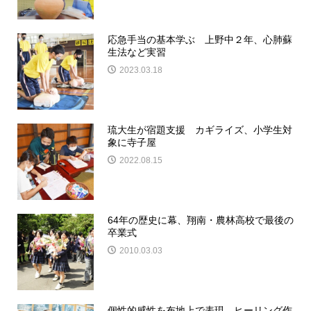
応急手当の基本学ぶ 上野中２年、心肺蘇
生法など実習
2023.03.18
琉大生が宿題支援 カギライズ、小学生対
象に寺子屋
2022.08.15
64年の歴史に幕、翔南・農林高校で最後の
卒業式
2010.03.03
個性的感性を布地上で表現 ヒーリング作