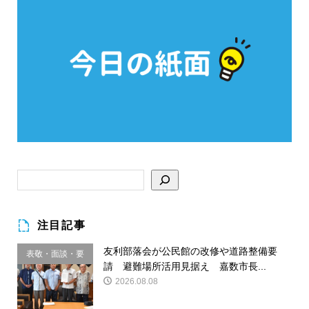
注目記事
友利部落会が公民館の改修や道路整備要
表敬・面談・要
請 避難場所活用見据え 嘉数市長...
請
2026.08.08