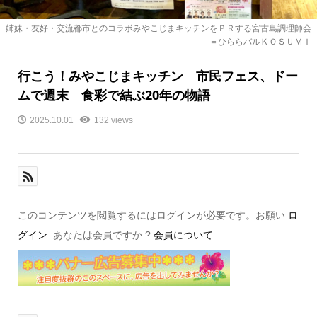
姉妹・友好・交流都市とのコラボみやこじまキッチンをＰＲする宮古島調理師会
＝ひららバルＫＯＳＵＭＩ
行こう！みやこじまキッチン 市民フェス、ドー
ムで週末 食彩で結ぶ20年の物語
2025.10.01
132 views
このコンテンツを閲覧するにはログインが必要です。お願い
ロ
グイン
. あなたは会員ですか ?
会員について