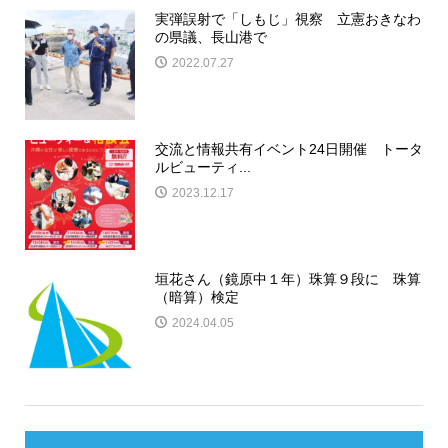
実弾誤射で「しもじ」視察 立憲おきなわ
の県議、長山港で
2022.07.27
交流と情報共有イベント24日開催 トータ
ルビューティ...
2023.12.17
垣花さん（鏡原中１年）珠算９段に 珠算
（暗算）検定
2024.04.05