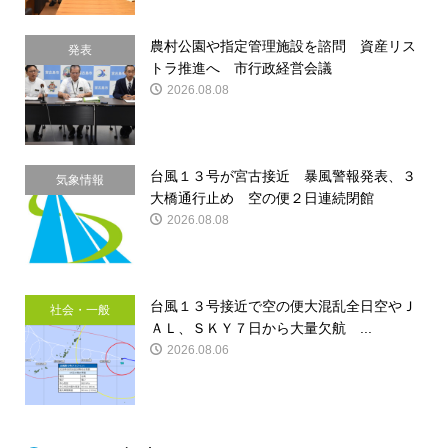
農村公園や指定管理施設を諮問 資産リス
発表
トラ推進へ 市行政経営会議
2026.08.08
台風１３号が宮古接近 暴風警報発表、３
気象情報
大橋通行止め 空の便２日連続閉館
2026.08.08
台風１３号接近で空の便大混乱全日空やＪ
社会・一般
ＡＬ、ＳＫＹ７日から大量欠航 ...
2026.08.06