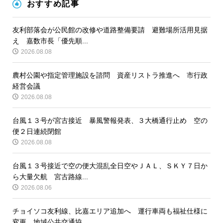
おすすめ記事
友利部落会が公民館の改修や道路整備要請 避難場所活用見据
え 嘉数市長「優先順...
2026.08.08
農村公園や指定管理施設を諮問 資産リストラ推進へ 市行政
経営会議
2026.08.08
台風１３号が宮古接近 暴風警報発表、３大橋通行止め 空の
便２日連続閉館
2026.08.08
台風１３号接近で空の便大混乱全日空やＪＡＬ、ＳＫＹ７日か
ら大量欠航 宮古路線...
2026.08.06
チョイソコ友利線、比嘉エリア追加へ 運行車両も福祉仕様に
変更 地域公共交通協