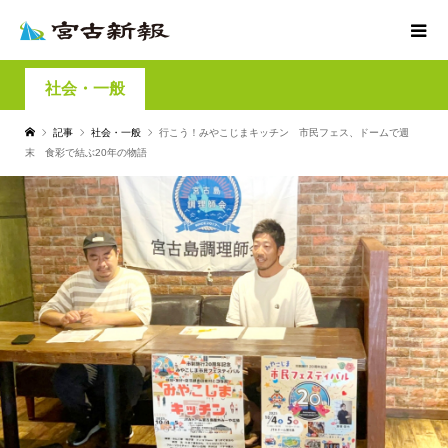
社会・一般
記事
社会・一般
行こう！みやこじまキッチン 市民フェス、ドームで週
末 食彩で結ぶ20年の物語