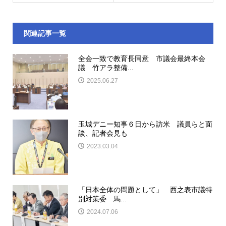
関連記事一覧
全会一致で教育長同意 市議会最終本会
議 竹アラ整備...
2025.06.27
玉城デニー知事６日から訪米 議員らと面
談、記者会見も
2023.03.04
「日本全体の問題として」 西之表市議特
別対策委 馬...
2024.07.06