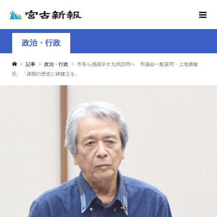
政治・行政
記事
政治・行政
市長ら感謝示す九州訪問へ 市議会一般質問・上地廣敏
氏 「疎開の歴史に碑建立を」