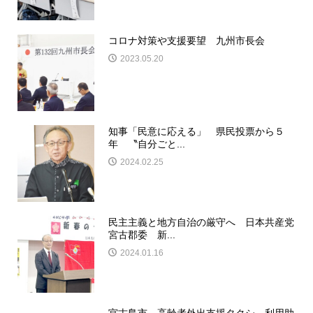
コロナ対策や支援要望 九州市長会
2023.05.20
知事「民意に応える」 県民投票から５
年 〝自分ごと...
2024.02.25
民主主義と地方自治の厳守へ 日本共産党
宮古郡委 新...
2024.01.16