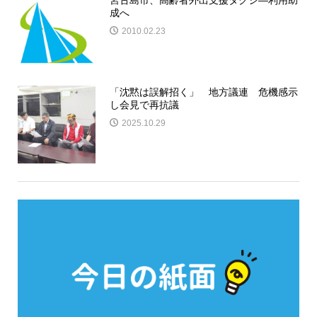
宮古島市、高齢者外出支援タクシ―利用助
成へ
2010.02.23
「沈黙は誤解招く」 地方議連 危機感示
し会見で再抗議
2025.10.29