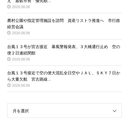
え 嘉数市長「優先順...
2026.08.08
農村公園や指定管理施設を諮問 資産リストラ推進へ 市行政
経営会議
2026.08.08
台風１３号が宮古接近 暴風警報発表、３大橋通行止め 空の
便２日連続閉館
2026.08.08
台風１３号接近で空の便大混乱全日空やＪＡＬ、ＳＫＹ７日か
ら大量欠航 宮古路線...
2026.08.06
月を選択