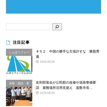
注目記事
＃５２ 中国の勝手な主張許すな 勝股秀
しんぽうフォー
通
ラム
2026.08.09
友利部落会が公民館の改修や道路整備要
表敬・面談・要
請 避難場所活用見据え 嘉数市長...
請
2026.08.08