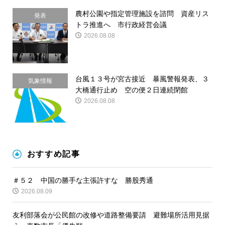
農村公園や指定管理施設を諮問 資産リス
発表
トラ推進へ 市行政経営会議
2026.08.08
台風１３号が宮古接近 暴風警報発表、３
気象情報
大橋通行止め 空の便２日連続閉館
2026.08.08
おすすめ記事
＃５２ 中国の勝手な主張許すな 勝股秀通
2026.08.09
友利部落会が公民館の改修や道路整備要請 避難場所活用見据