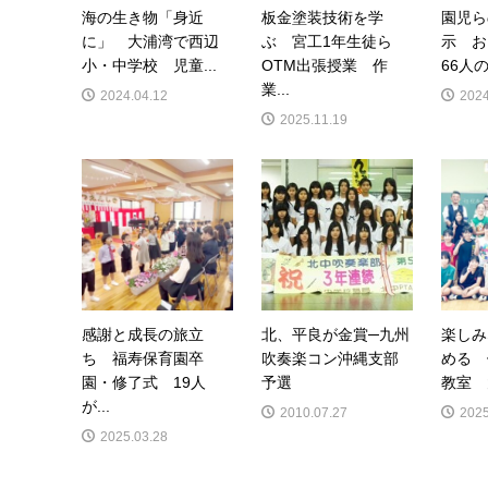
海の生き物「身近
板金塗装技術を学
園児ら
に」 大浦湾で西辺
ぶ 宮工1年生徒ら
示 
小・中学校 児童...
OTM出張授業 作
66人の
業...
2024.04.12
2024
2025.11.19
感謝と成長の旅立
北、平良が金賞─九州
楽しみ
ち 福寿保育園卒
吹奏楽コン沖縄支部
める 
園・修了式 19人
予選
教室 
が...
2010.07.27
2025
2025.03.28