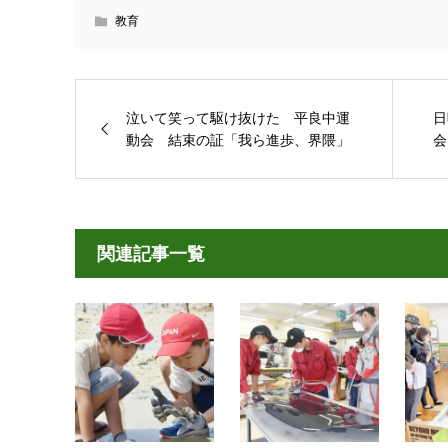
教育
泣いて笑って駆け抜けた 平良中運
日
動会 結束の証「我ら進歩、界隈」
会
関連記事一覧