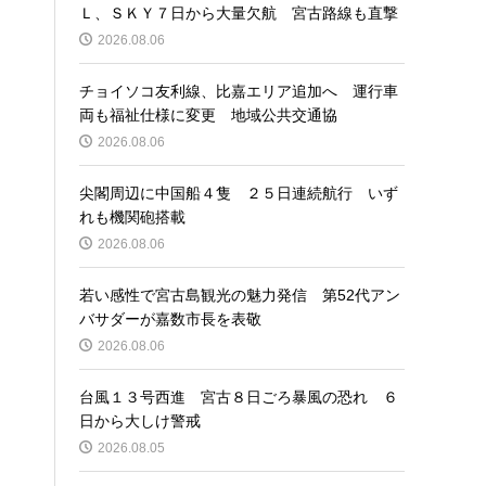
Ｌ、ＳＫＹ７日から大量欠航 宮古路線も直撃
2026.08.06
チョイソコ友利線、比嘉エリア追加へ 運行車
両も福祉仕様に変更 地域公共交通協
2026.08.06
尖閣周辺に中国船４隻 ２５日連続航行 いず
れも機関砲搭載
2026.08.06
若い感性で宮古島観光の魅力発信 第52代アン
バサダーが嘉数市長を表敬
2026.08.06
台風１３号西進 宮古８日ごろ暴風の恐れ ６
日から大しけ警戒
2026.08.05