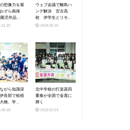
の想像力を展
ウェブ会議で離島ハ
おおぞら南保
ンデ解決 宮古高
園児作品...
校 伊学生とリモ...
.01.25
2024.05.16
ながら知識深
北中学校の打楽器四
伊良部で租税
重奏が全国で金賞に
大橋、学...
輝く
.06.26
2010.03.23