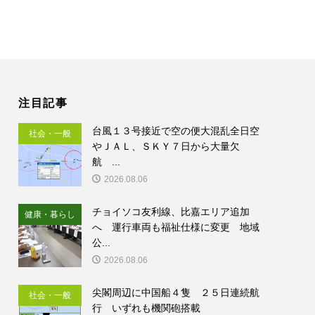
注目記事
台風１３号接近で空の便大混乱全日空
社会・一般
やＪＡＬ、ＳＫＹ７日から大量欠
航 ...
2026.08.06
チョイソコ友利線、比嘉エリア追加
健康・暮らし
へ 運行車両も福祉仕様に変更 地域
公...
2026.08.06
尖閣周辺に中国船４隻 ２５日連続航
社会・一般
行 いずれも機関砲搭載