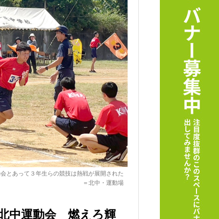
動会とあって３年生らの競技は熱戦が展開された
＝北中・運動場
北中運動会 燃えろ輝