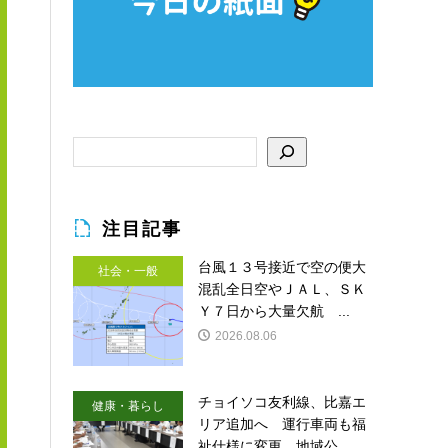
注目記事
台風１３号接近で空の便大
社会・一般
混乱全日空やＪＡＬ、ＳＫ
Ｙ７日から大量欠航 ...
2026.08.06
チョイソコ友利線、比嘉エ
健康・暮らし
リア追加へ 運行車両も福
祉仕様に変更 地域公...