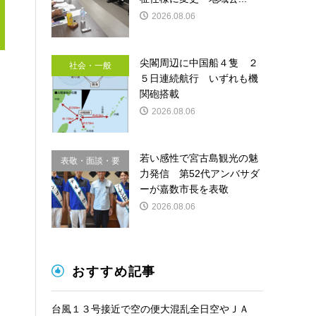
2026.08.06
尖閣周辺に中国船４隻 ２
社会・一般
５日連続航行 いずれも機
関砲搭載
2026.08.06
若い感性で宮古島観光の魅
表敬・面談・要
力発信 第52代アンバサダ
請
ーが嘉数市長を表敬
2026.08.06
おすすめ記事
台風１３号接近で空の便大混乱全日空やＪＡ