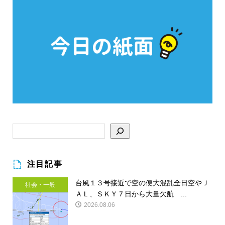
注目記事
台風１３号接近で空の便大混乱全日空やＪ
社会・一般
ＡＬ、ＳＫＹ７日から大量欠航 ...
2026.08.06