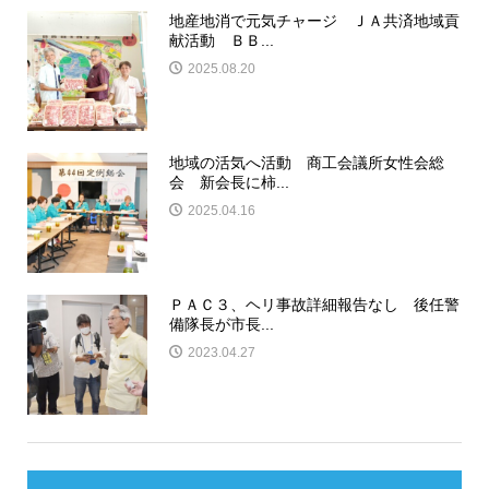
地産地消で元気チャージ ＪＡ共済地域貢
献活動 ＢＢ...
2025.08.20
地域の活気へ活動 商工会議所女性会総
会 新会長に柿...
2025.04.16
ＰＡＣ３、ヘリ事故詳細報告なし 後任警
備隊長が市長...
2023.04.27