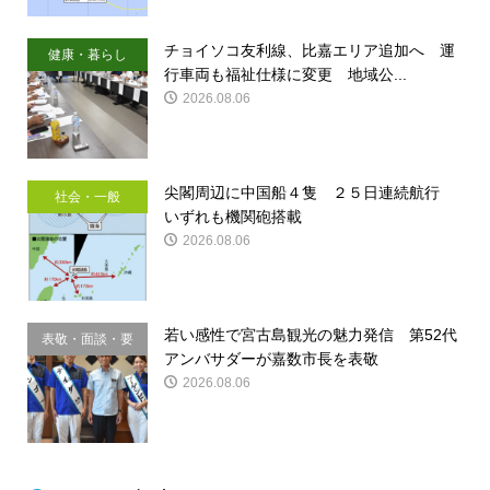
チョイソコ友利線、比嘉エリア追加へ 運
健康・暮らし
行車両も福祉仕様に変更 地域公...
2026.08.06
尖閣周辺に中国船４隻 ２５日連続航行
社会・一般
いずれも機関砲搭載
2026.08.06
若い感性で宮古島観光の魅力発信 第52代
表敬・面談・要
アンバサダーが嘉数市長を表敬
請
2026.08.06