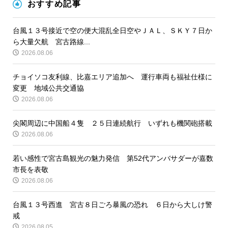
おすすめ記事
台風１３号接近で空の便大混乱全日空やＪＡＬ、ＳＫＹ７日か
ら大量欠航 宮古路線...
2026.08.06
チョイソコ友利線、比嘉エリア追加へ 運行車両も福祉仕様に
変更 地域公共交通協
2026.08.06
尖閣周辺に中国船４隻 ２５日連続航行 いずれも機関砲搭載
2026.08.06
若い感性で宮古島観光の魅力発信 第52代アンバサダーが嘉数
市長を表敬
2026.08.06
台風１３号西進 宮古８日ごろ暴風の恐れ ６日から大しけ警
戒
2026.08.05