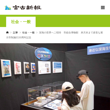
社会・一般
記事
社会・一般
深海の世界へご招待 市総合博物館 来月末まで多彩な展
示市制施行20周年記念