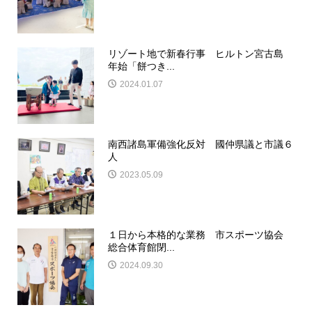
リゾート地で新春行事 ヒルトン宮古島
年始「餅つき...
2024.01.07
南西諸島軍備強化反対 國仲県議と市議６
人
2023.05.09
１日から本格的な業務 市スポーツ協会
総合体育館閉...
2024.09.30