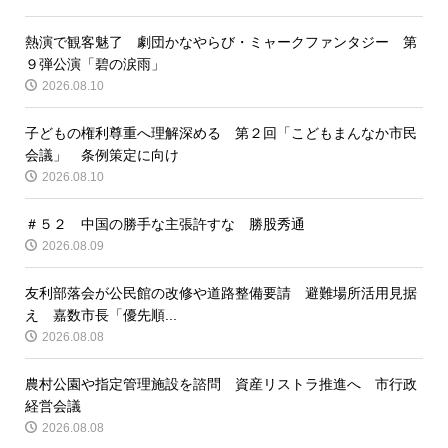
熱演で観客魅了 劇団かなやらび・ミャークファンタジー 第
９弾公演「碧の涙雨」
2026.08.10
子どもの権利尊重へ理解深める 第２回「こどもまんなか市民
会議」 条例策定に向け
2026.08.10
＃５２ 中国の勝手な主張許すな 勝股秀通
2026.08.09
友利部落会が公民館の改修や道路整備要請 避難場所活用見据
え 嘉数市長「優先順...
2026.08.08
農村公園や指定管理施設を諮問 資産リストラ推進へ 市行政
経営会議
2026.08.08