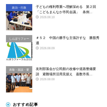
子どもの権利尊重へ理解深める 第２回
政治・行政
「こどもまんなか市民会議」 条例...
2026.08.10
＃５２ 中国の勝手な主張許すな 勝股秀
しんぽうフォー
通
ラム
2026.08.09
友利部落会が公民館の改修や道路整備要
表敬・面談・要
請 避難場所活用見据え 嘉数市長...
請
2026.08.08
おすすめ記事