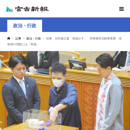
政治・行政
記事
政治・行政
知事、自民修正案「再議せず」 米事務所活動事業費 借
換債の増額には「再議」