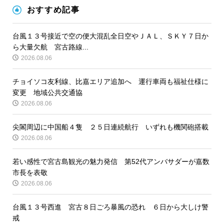
おすすめ記事
台風１３号接近で空の便大混乱全日空やＪＡＬ、ＳＫＹ７日か
ら大量欠航 宮古路線...
2026.08.06
チョイソコ友利線、比嘉エリア追加へ 運行車両も福祉仕様に
変更 地域公共交通協
2026.08.06
尖閣周辺に中国船４隻 ２５日連続航行 いずれも機関砲搭載
2026.08.06
若い感性で宮古島観光の魅力発信 第52代アンバサダーが嘉数
市長を表敬
2026.08.06
台風１３号西進 宮古８日ごろ暴風の恐れ ６日から大しけ警
戒