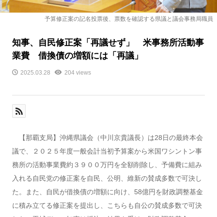
予算修正案の記名投票後、票数を確認する県議と議会事務局職員
知事、自民修正案「再議せず」 米事務所活動事
業費 借換債の増額には「再議」
2025.03.28
204 views
【那覇支局】沖縄県議会（中川京貴議長）は28日の最終本会
議で、２０２５年度一般会計当初予算案から米国ワシントン事
務所の活動事業費約３９００万円を全額削除し、予備費に組み
入れる自民党の修正案を自民、公明、維新の賛成多数で可決し
た。また、自民が借換債の増額に向け、58億円を財政調整基金
に積み立てる修正案を提出し、こちらも自公の賛成多数で可決