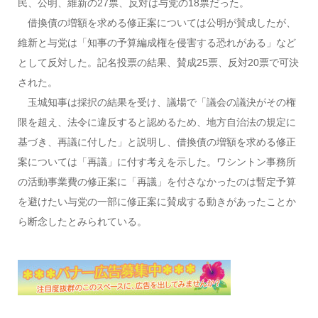
民、公明、維新の27票、反対は与党の18票だった。
借換債の増額を求める修正案については公明が賛成したが、
維新と与党は「知事の予算編成権を侵害する恐れがある」など
として反対した。記名投票の結果、賛成25票、反対20票で可決
された。
玉城知事は採択の結果を受け、議場で「議会の議決がその権
限を超え、法令に違反すると認めるため、地方自治法の規定に
基づき、再議に付した」と説明し、借換債の増額を求める修正
案については「再議」に付す考えを示した。ワシントン事務所
の活動事業費の修正案に「再議」を付さなかったのは暫定予算
を避けたい与党の一部に修正案に賛成する動きがあったことか
ら断念したとみられている。