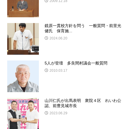
2009.12.18
鏡原一貫校方針を問う 一般質問・前里光
健氏 保育施...
2024.06.20
5人が登壇 多良間村議会一般質問
2010.03.17
山川仁氏が出馬表明 衆院４区 れいわ公
認、前豊見城市長
2023.06.29