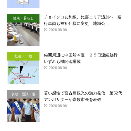
チョイソコ友利線、比嘉エリア追加へ 運
健康・暮らし
行車両も福祉仕様に変更 地域公...
2026.08.06
尖閣周辺に中国船４隻 ２５日連続航行
社会・一般
いずれも機関砲搭載
2026.08.06
若い感性で宮古島観光の魅力発信 第52代
表敬・面談・要
アンバサダーが嘉数市長を表敬
請
2026.08.06