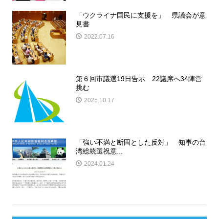
「ウクライナ国民に支援を」 県議会が意
見書
2022.07.16
第６回市議選19日告示 22議席へ34陣営
挑む
2025.10.17
「強い不満と断固とした反対」 知事の台
湾総統選祝意...
2024.01.24