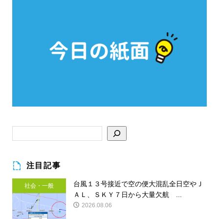
注目記事
台風１３号接近で空の便大混乱全日空やＪ
社会・一般
ＡＬ、ＳＫＹ７日から大量欠航 ...
2026.08.06