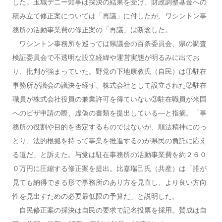
した。玉城デニー知事は採決の結果を受け、財政調整基金への
積み立て修正案については「再議」に付したが、ワシントン事
務所の活動事業費の修正案の「再議」は断念した。
ワシントン事務所を巡っては県議会の百条委員会、県の調査
検証委員会で不透明な設立経緯や運営実態が明るみに出てお
り、批判が強まっていた。野党の下地康教氏（自民）は①駐在
事務所が議会の議決を経ず、株式会社として設立された②駐在
職員が株式会社役員の兼業許可を得ていない③駐在職員が米国
へのビザ申請の際、虚偽の書類を提出している―と指摘。「事
務所の役割や目的を否定するものではないが、順法精神にのっ
とり、法的根拠を持って事業を推進するのが県民の負託に応え
る道だ」と訴えた。与党は駐在事務所の活動事業費を約２６０
０万円に圧縮する修正案を提出。比嘉瑞己氏（共産）は「誰が
見ても納得できる形で事務所のあり方を見直し、より良い方向
性を見出すための必要最低限の予算だ」と説明した。
自民修正案の採決は自民の要求で記名投票を採用。賛成は自