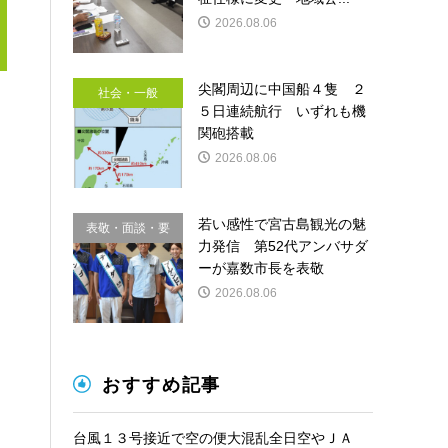
2026.08.06
尖閣周辺に中国船４隻 ２
社会・一般
５日連続航行 いずれも機
関砲搭載
2026.08.06
若い感性で宮古島観光の魅
表敬・面談・要
力発信 第52代アンバサダ
請
ーが嘉数市長を表敬
2026.08.06
おすすめ記事
台風１３号接近で空の便大混乱全日空やＪＡ