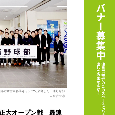
回目の宮古島春季キャンプで来島した日通野球部
＝宮古空港
立正大オープン戦 最速