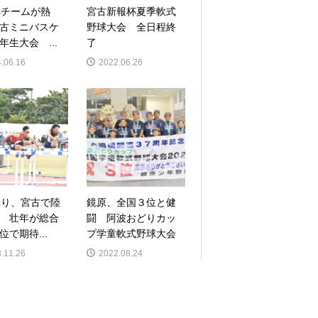
4チームが熱
宮古新報杯夏季軟式
古ミニバスケ
野球大会 全日程終
年生大会 ...
了
.06.16
2022.06.26
ぶり、宮古で陸
鏡原、全国３位と健
 壮年が総合
闘 阿波おどりカッ
位で期待...
プ学童軟式野球大会
.11.26
2022.08.24