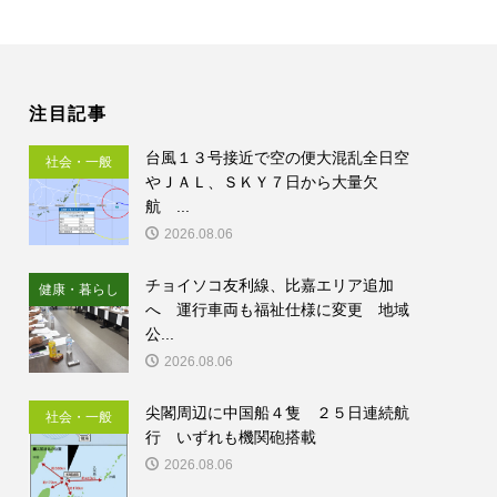
注目記事
台風１３号接近で空の便大混乱全日空
社会・一般
やＪＡＬ、ＳＫＹ７日から大量欠
航 ...
2026.08.06
チョイソコ友利線、比嘉エリア追加
健康・暮らし
へ 運行車両も福祉仕様に変更 地域
公...
2026.08.06
尖閣周辺に中国船４隻 ２５日連続航
社会・一般
行 いずれも機関砲搭載
2026.08.06