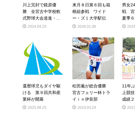
川上完封で鏡原優
来月８日第６回も箱
男女2
勝 全宮古中学校軟
根組参戦 ワイド
戦 宮
式野球大会道進・...
ー・ズミ大学駅伝
夏季６
2024.04.25
2026.01.06
2024
還暦球児もダイヤ駆
松田薫が総合優勝
11年
ける 第９回共和産
宮古フェリー杯トラ
上競技
業杯が開幕
イｉｎ伊良部
成績２
2025.08.25
2010.03.24
2023