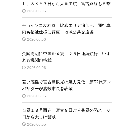
Ｌ、ＳＫＹ７日から大量欠航 宮古路線も直撃
2026.08.06
チョイソコ友利線、比嘉エリア追加へ 運行車
両も福祉仕様に変更 地域公共交通協
2026.08.06
尖閣周辺に中国船４隻 ２５日連続航行 いず
れも機関砲搭載
2026.08.06
若い感性で宮古島観光の魅力発信 第52代アン
バサダーが嘉数市長を表敬
2026.08.06
台風１３号西進 宮古８日ごろ暴風の恐れ ６
日から大しけ警戒
2026.08.05