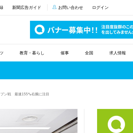
録
新聞広告ガイド
お問い合わせ
ログイン
ツ
教育・暮らし
催事
全国
求人情報
プン戦 最速155㌔右腕に注目