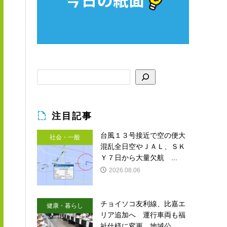
注目記事
台風１３号接近で空の便大
社会・一般
混乱全日空やＪＡＬ、ＳＫ
Ｙ７日から大量欠航 ...
2026.08.06
チョイソコ友利線、比嘉エ
健康・暮らし
リア追加へ 運行車両も福
祉仕様に変更 地域公...