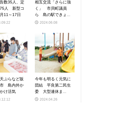
告数35人、定
相互交流「さらに強
75人 新型コ
く」 市貝町議員
月11～17日
ら 島の駅できょ...
.09.22
2024.06.08
天ぷらなど販
今年も明るく元気に
市 島内外か
団結 平良第二民生
かけ活気
委 大型連休ま...
.12.12
2024.04.26