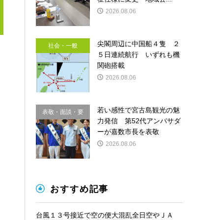
2026.08.06
尖閣周辺に中国船４隻 ２
社会・一般
５日連続航行 いずれも機
関砲搭載
2026.08.06
若い感性で宮古島観光の魅
表敬・面談・要
力発信 第52代アンバサダ
請
ーが嘉数市長を表敬
2026.08.06
おすすめ記事
台風１３号接近で空の便大混乱全日空やＪＡ