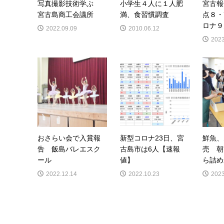
写真撮影技術学ぶ
小学生４人に１人肥
宮古報
宮古島商工会議所
満、食習慣調査
点８・
ロナ９
2022.09.09
2010.06.12
2023
おさらい会で入賞報
新型コロナ23日、宮
鮮魚、
告 飯島バレエスク
古島市は6人【速報
売 朝
ール
値】
ら詰め
2022.12.14
2022.10.23
2023