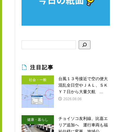
注目記事
台風１３号接近で空の便大
社会・一般
混乱全日空やＪＡＬ、ＳＫ
Ｙ７日から大量欠航 ...
2026.08.06
チョイソコ友利線、比嘉エ
健康・暮らし
リア追加へ 運行車両も福
祉仕様に変更 地域公...