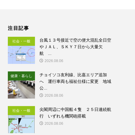
注目記事
台風１３号接近で空の便大混乱全日空
社会・一般
やＪＡＬ、ＳＫＹ７日から大量欠
航 ...
2026.08.06
チョイソコ友利線、比嘉エリア追加
健康・暮らし
へ 運行車両も福祉仕様に変更 地域
公...
2026.08.06
尖閣周辺に中国船４隻 ２５日連続航
社会・一般
行 いずれも機関砲搭載
2026.08.06