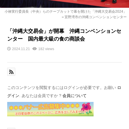
小禄実行委員長（中央）らのテープカットで幕を開けた「沖縄大交易会2024」
＝宜野湾市の沖縄コンベンションセンター
「沖縄大交易会」が開幕 沖縄コンベンションセ
ンター 国内最大級の食の商談会
2024.11.21
182 views
このコンテンツを閲覧するにはログインが必要です。お願い
ロ
グイン
. あなたは会員ですか ?
会員について