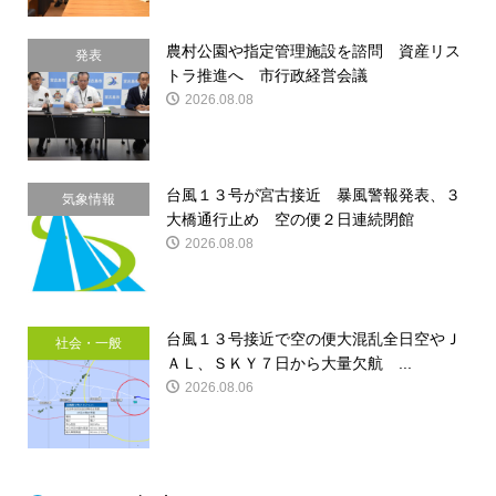
農村公園や指定管理施設を諮問 資産リス
発表
トラ推進へ 市行政経営会議
2026.08.08
台風１３号が宮古接近 暴風警報発表、３
気象情報
大橋通行止め 空の便２日連続閉館
2026.08.08
台風１３号接近で空の便大混乱全日空やＪ
社会・一般
ＡＬ、ＳＫＹ７日から大量欠航 ...
2026.08.06