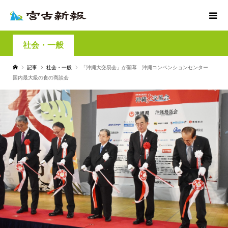
社会・一般
記事
社会・一般
「沖縄大交易会」が開幕 沖縄コンベンションセンター
国内最大級の食の商談会