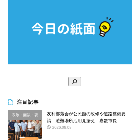
注目記事
友利部落会が公民館の改修や道路整備要
表敬・面談・要
請 避難場所活用見据え 嘉数市長...
請
2026.08.08