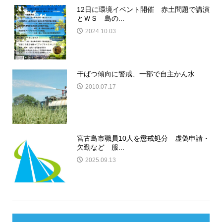
12日に環境イベント開催 赤土問題で講演
とＷＳ 島の...
2024.10.03
干ばつ傾向に警戒、一部で自主かん水
2010.07.17
宮古島市職員10人を懲戒処分 虚偽申請・
欠勤など 服...
2025.09.13