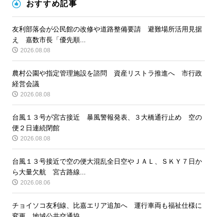
おすすめ記事
友利部落会が公民館の改修や道路整備要請 避難場所活用見据
え 嘉数市長「優先順...
2026.08.08
農村公園や指定管理施設を諮問 資産リストラ推進へ 市行政
経営会議
2026.08.08
台風１３号が宮古接近 暴風警報発表、３大橋通行止め 空の
便２日連続閉館
2026.08.08
台風１３号接近で空の便大混乱全日空やＪＡＬ、ＳＫＹ７日か
ら大量欠航 宮古路線...
2026.08.06
チョイソコ友利線、比嘉エリア追加へ 運行車両も福祉仕様に
変更 地域公共交通協