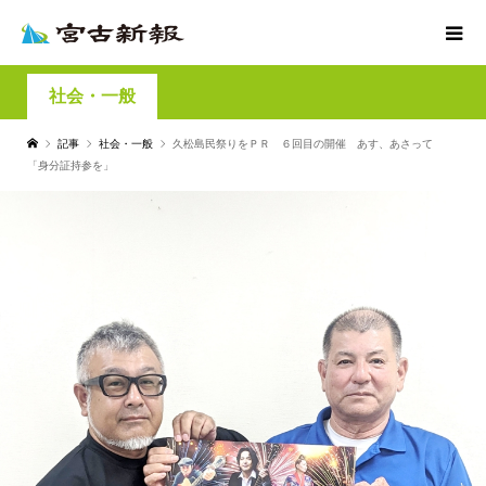
社会・一般
記事
社会・一般
久松島民祭りをＰＲ ６回目の開催 あす、あさって
「身分証持参を」