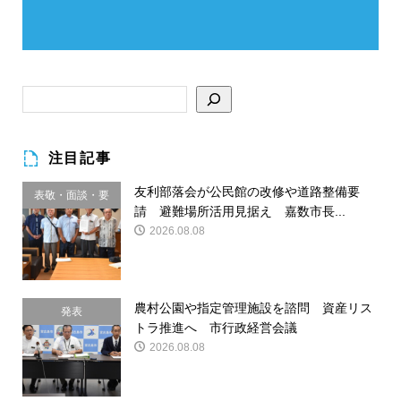
注目記事
友利部落会が公民館の改修や道路整備要
表敬・面談・要
請 避難場所活用見据え 嘉数市長...
請
2026.08.08
農村公園や指定管理施設を諮問 資産リス
発表
トラ推進へ 市行政経営会議
2026.08.08