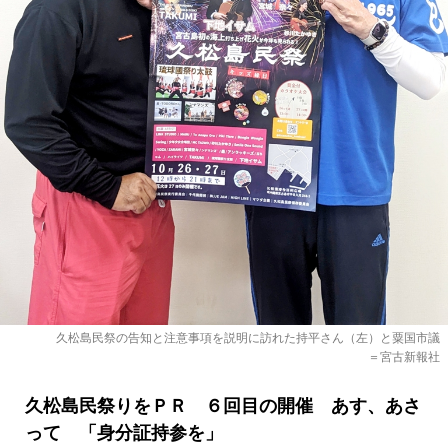
久松島民祭の告知と注意事項を説明に訪れた持平さん（左）と粟国市議
＝宮古新報社
久松島民祭りをＰＲ ６回目の開催 あす、あさ
って 「身分証持参を」