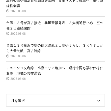
農村公園や指定管理施設を諮問 資産リストラ推進へ 市行政
経営会議
2026.08.08
台風１３号が宮古接近 暴風警報発表、３大橋通行止め 空の
便２日連続閉館
2026.08.08
台風１３号接近で空の便大混乱全日空やＪＡＬ、ＳＫＹ７日か
ら大量欠航 宮古路線...
2026.08.06
チョイソコ友利線、比嘉エリア追加へ 運行車両も福祉仕様に
変更 地域公共交通協
2026.08.06
月を選択