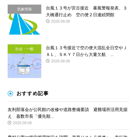
台風１３号が宮古接近 暴風警報発表、３
気象情報
大橋通行止め 空の便２日連続閉館
2026.08.08
台風１３号接近で空の便大混乱全日空やＪ
社会・一般
ＡＬ、ＳＫＹ７日から大量欠航 ...
2026.08.06
おすすめ記事
友利部落会が公民館の改修や道路整備要請 避難場所活用見据
え 嘉数市長「優先順...
2026.08.08