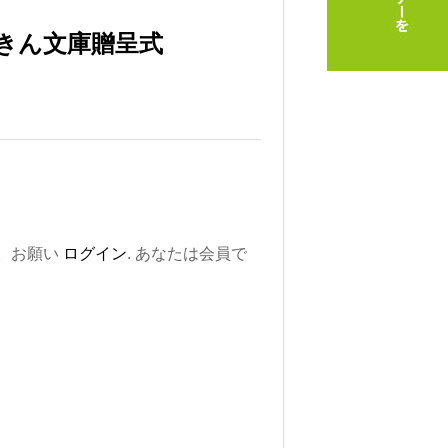
きん文庫贈呈式
。お願い
ログイン
. あなたは会員で