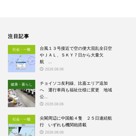
注目記事
台風１３号接近で空の便大混乱全日空
社会・一般
やＪＡＬ、ＳＫＹ７日から大量欠
航 ...
2026.08.06
チョイソコ友利線、比嘉エリア追加
健康・暮らし
へ 運行車両も福祉仕様に変更 地域
公...
2026.08.06
尖閣周辺に中国船４隻 ２５日連続航
社会・一般
行 いずれも機関砲搭載
2026.08.06