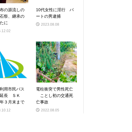
布の源流しの
10代女性に淫行 パ
石祭、継承の
ートの男逮捕
たに
2023.08.08
.12.02
利用市民バス
電柱衝突で男性死亡
延長 ＳＫ
ことし初の交通死
年３月末まで
亡事故
.10.12
2022.08.05