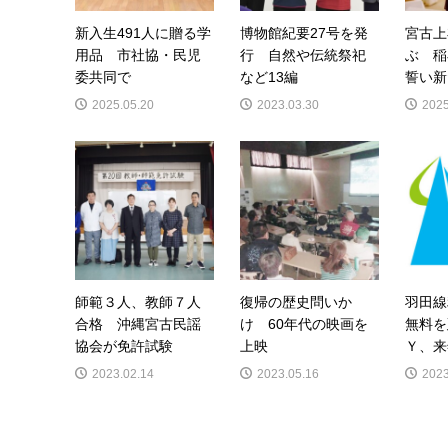
新入生491人に贈る学
博物館紀要27号を発
宮古上
用品 市社協・民児
行 自然や伝統祭祀
ぶ 稲
委共同で
など13編
誓い新
2025.05.20
2023.03.30
2025
師範３人、教師７人
復帰の歴史問いか
羽田線
合格 沖縄宮古民謡
け 60年代の映画を
無料を
協会が免許試験
上映
Ｙ、来
2023.02.14
2023.05.16
2023