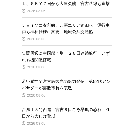
Ｌ、ＳＫＹ７日から大量欠航 宮古路線も直撃
2026.08.06
チョイソコ友利線、比嘉エリア追加へ 運行車
両も福祉仕様に変更 地域公共交通協
2026.08.06
尖閣周辺に中国船４隻 ２５日連続航行 いず
れも機関砲搭載
2026.08.06
若い感性で宮古島観光の魅力発信 第52代アン
バサダーが嘉数市長を表敬
2026.08.06
台風１３号西進 宮古８日ごろ暴風の恐れ ６
日から大しけ警戒
2026.08.05