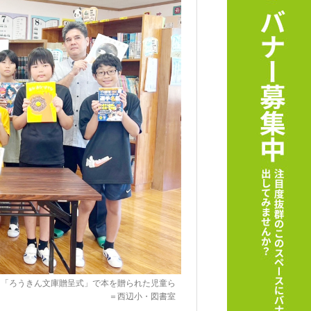
「ろうきん文庫贈呈式」で本を贈られた児童ら
＝西辺小・図書室