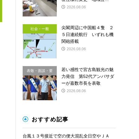
2026.08.06
尖閣周辺に中国船４隻 ２
社会・一般
５日連続航行 いずれも機
関砲搭載
2026.08.06
若い感性で宮古島観光の魅
表敬・面談・要
力発信 第52代アンバサダ
請
ーが嘉数市長を表敬
2026.08.06
おすすめ記事
台風１３号接近で空の便大混乱全日空やＪＡ