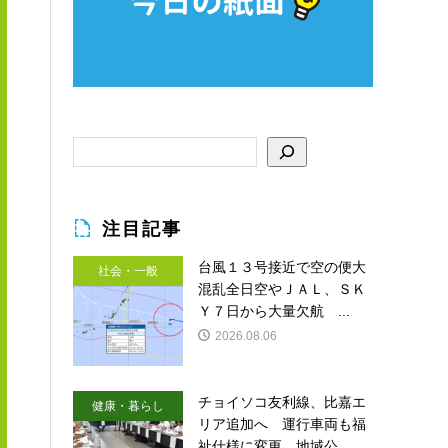
注目記事
台風１３号接近で空の便大
社会・一般
混乱全日空やＪＡＬ、ＳＫ
Ｙ７日から大量欠航 ...
2026.08.06
チョイソコ友利線、比嘉エ
健康・暮らし
リア追加へ 運行車両も福
祉仕様に変更 地域公...