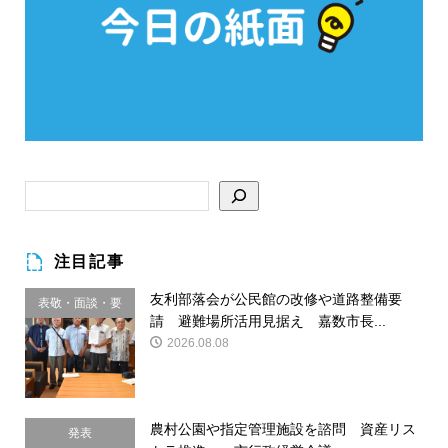
注目記事
友利部落会が公民館の改修や道路整備要
表敬・面談・要
請 避難場所活用見据え 嘉数市長...
請
2026.08.08
農村公園や指定管理施設を諮問 資産リス
発表