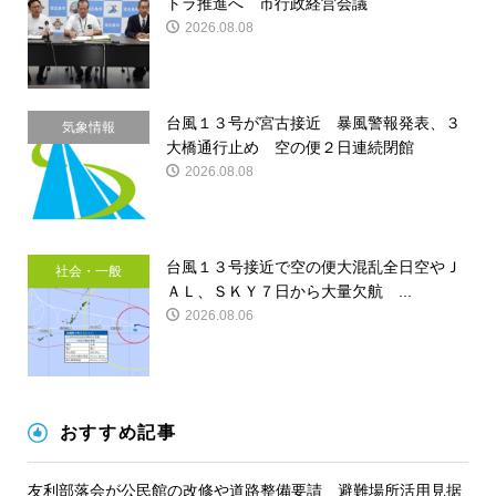
トラ推進へ 市行政経営会議
2026.08.08
台風１３号が宮古接近 暴風警報発表、３
気象情報
大橋通行止め 空の便２日連続閉館
2026.08.08
台風１３号接近で空の便大混乱全日空やＪ
社会・一般
ＡＬ、ＳＫＹ７日から大量欠航 ...
2026.08.06
おすすめ記事
友利部落会が公民館の改修や道路整備要請 避難場所活用見据