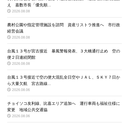
え 嘉数市長「優先順...
2026.08.08
農村公園や指定管理施設を諮問 資産リストラ推進へ 市行政
経営会議
2026.08.08
台風１３号が宮古接近 暴風警報発表、３大橋通行止め 空の
便２日連続閉館
2026.08.08
台風１３号接近で空の便大混乱全日空やＪＡＬ、ＳＫＹ７日か
ら大量欠航 宮古路線...
2026.08.06
チョイソコ友利線、比嘉エリア追加へ 運行車両も福祉仕様に
変更 地域公共交通協
2026.08.06