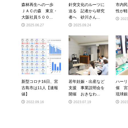
森林再生への一歩
針突文化のルーツに
市内民
ＪＡＣの森 東京・
迫る 記者から研究
性が軽
大阪社員５００...
者へ 砂川さん...
2023
2025.06.27
2025.09.24
新型コロナ16日、宮
若年妊娠・出産など
ハーリ
古島市は11人【速報
支援 事業説明会を
催 
値】
開催 おきなわ...
琉球銀
2022.09.16
2023.07.19
2023