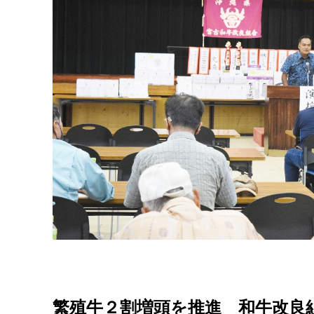
繁殖牛２割増頭を推進 和牛改良組