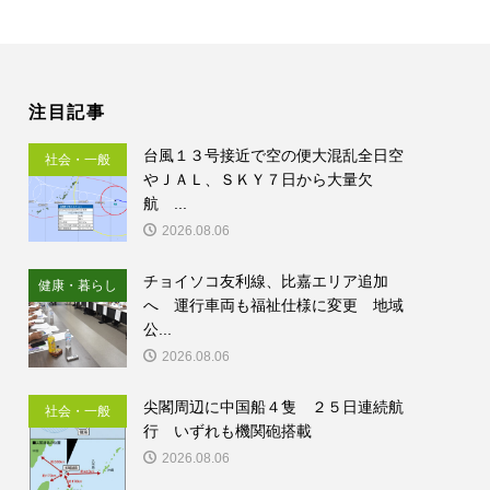
注目記事
台風１３号接近で空の便大混乱全日空
社会・一般
やＪＡＬ、ＳＫＹ７日から大量欠
航 ...
2026.08.06
チョイソコ友利線、比嘉エリア追加
健康・暮らし
へ 運行車両も福祉仕様に変更 地域
公...
2026.08.06
尖閣周辺に中国船４隻 ２５日連続航
社会・一般
行 いずれも機関砲搭載
2026.08.06