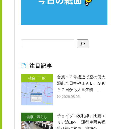
注目記事
台風１３号接近で空の便大
社会・一般
混乱全日空やＪＡＬ、ＳＫ
Ｙ７日から大量欠航 ...
2026.08.06
チョイソコ友利線、比嘉エ
健康・暮らし
リア追加へ 運行車両も福
祉仕様に変更 地域公...