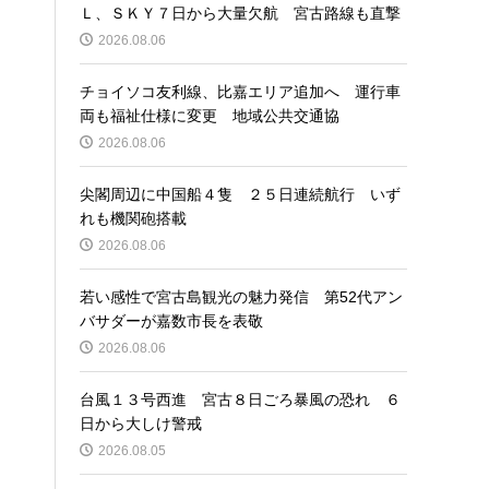
Ｌ、ＳＫＹ７日から大量欠航 宮古路線も直撃
2026.08.06
チョイソコ友利線、比嘉エリア追加へ 運行車
両も福祉仕様に変更 地域公共交通協
2026.08.06
尖閣周辺に中国船４隻 ２５日連続航行 いず
れも機関砲搭載
2026.08.06
若い感性で宮古島観光の魅力発信 第52代アン
バサダーが嘉数市長を表敬
2026.08.06
台風１３号西進 宮古８日ごろ暴風の恐れ ６
日から大しけ警戒
2026.08.05