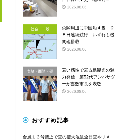
2026.08.06
尖閣周辺に中国船４隻 ２
社会・一般
５日連続航行 いずれも機
関砲搭載
2026.08.06
若い感性で宮古島観光の魅
表敬・面談・要
力発信 第52代アンバサダ
請
ーが嘉数市長を表敬
2026.08.06
おすすめ記事
台風１３号接近で空の便大混乱全日空やＪＡ