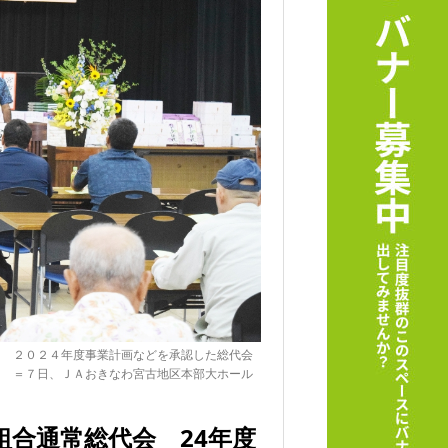
２０２４年度事業計画などを承認した総代会
＝７日、ＪＡおきなわ宮古地区本部大ホール
合通常総代会 24年度