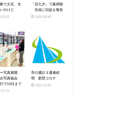
家で火災、女
「旧七夕」で墓掃除
いやけど
先祖に旧盆を報告
.03.02
2022.08.05
ー写真展開
市の週計３週連続
宮古写真協会
増 新型コロナ
行で14日まで
2022.12.04
.07.11