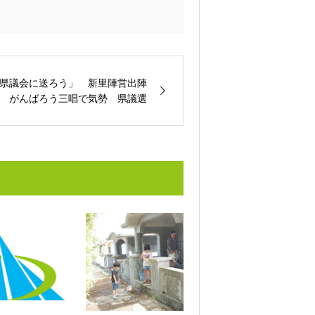
県議会に送ろう」 新里陣営出陣
 がんばろう三唱で気勢 県議選