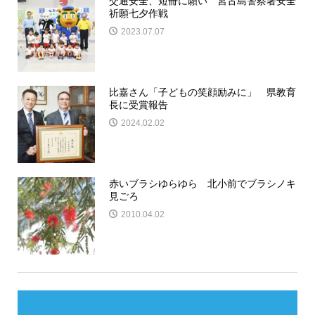
交通安全、短冊に願い 宮古島警察署安全
祈願七夕作戦
2023.07.07
比嘉さん「子どもの笑顔励みに」 県教育
長に受賞報告
2024.02.02
赤いブラシゆらゆら 北小前でブラシノキ
見ごろ
2010.04.02