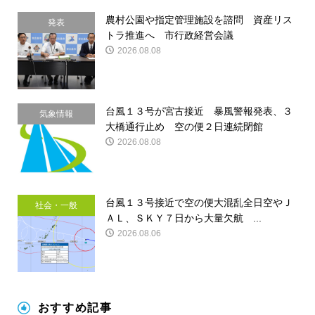
農村公園や指定管理施設を諮問 資産リス
発表
トラ推進へ 市行政経営会議
2026.08.08
台風１３号が宮古接近 暴風警報発表、３
気象情報
大橋通行止め 空の便２日連続閉館
2026.08.08
台風１３号接近で空の便大混乱全日空やＪ
社会・一般
ＡＬ、ＳＫＹ７日から大量欠航 ...
2026.08.06
おすすめ記事