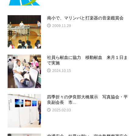
南小で、マリンバと打楽器の音楽鑑賞会
2009.11.29
社員ら献血に協力 移動献血 来月１日ま
で実施
2024.10.15
四季折々の伊良部大橋展示 写真協会・平
良副会長 市...
2025.02.03