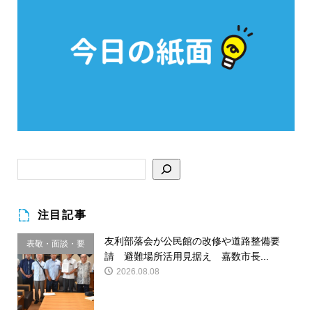
注目記事
友利部落会が公民館の改修や道路整備要
表敬・面談・要
請 避難場所活用見据え 嘉数市長...
請
2026.08.08