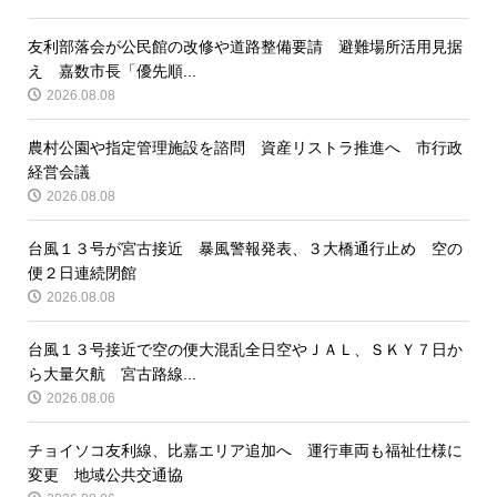
友利部落会が公民館の改修や道路整備要請 避難場所活用見据
え 嘉数市長「優先順...
2026.08.08
農村公園や指定管理施設を諮問 資産リストラ推進へ 市行政
経営会議
2026.08.08
台風１３号が宮古接近 暴風警報発表、３大橋通行止め 空の
便２日連続閉館
2026.08.08
台風１３号接近で空の便大混乱全日空やＪＡＬ、ＳＫＹ７日か
ら大量欠航 宮古路線...
2026.08.06
チョイソコ友利線、比嘉エリア追加へ 運行車両も福祉仕様に
変更 地域公共交通協