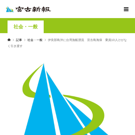
社会・一般
記事
社会・一般
伊良部島沖に台湾漁船漂流 宮古島海保 乗員10人けがな
く引き渡す