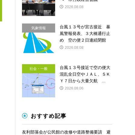
2026.08.08
台風１３号が宮古接近 暴
気象情報
風警報発表、３大橋通行止
め 空の便２日連続閉館
2026.08.08
台風１３号接近で空の便大
社会・一般
混乱全日空やＪＡＬ、ＳＫ
Ｙ７日から大量欠航 ...
2026.08.06
おすすめ記事
友利部落会が公民館の改修や道路整備要請 避