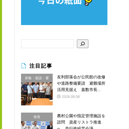
注目記事
友利部落会が公民館の改修
表敬・面談・要
や道路整備要請 避難場所
請
活用見据え 嘉数市長...
2026.08.08
農村公園や指定管理施設を
発表
諮問 資産リストラ推進
へ 市行政経営会議