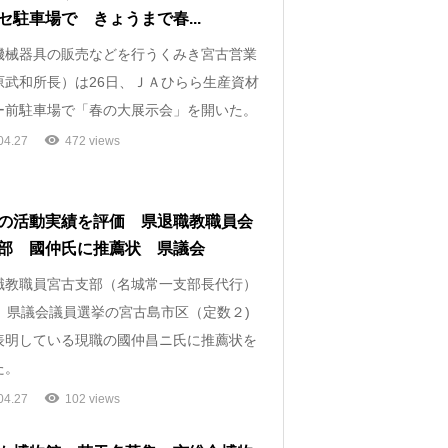
セ駐車場で きょうまで春...
械器具の販売などを行うくみき宮古営業
原武和所長）は26日、ＪＡひらら生産資材
ー前駐車場で「春の大展示会」を開いた。
04.27
472 views
の活動実績を評価 県退職教職員会
部 國仲氏に推薦状 県議会
教職員宮古支部（名城常一支部長代行）
日、県議会議員選挙の宮古島市区（定数２)
表明している現職の國仲昌ニ氏に推薦状を
た。
04.27
102 views