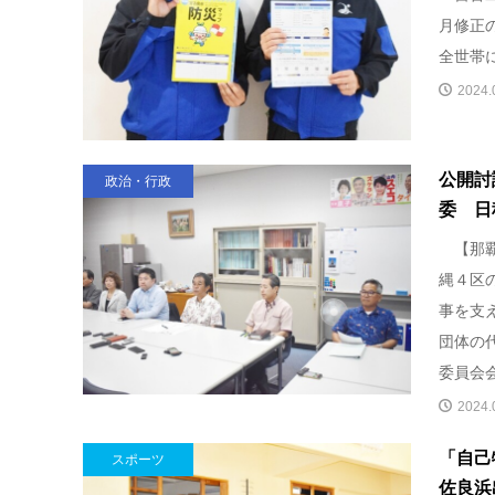
月修正
全世帯
2024.
公開討
政治・行政
委 日
【那覇
縄４区
事を支
団体の
委員会
2024.
「自己
スポーツ
佐良浜