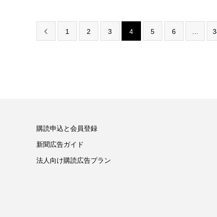
1
2
3
4
5
6
…
3

購読申込と会員登録
新聞広告ガイド
法人向け購読広告プラン