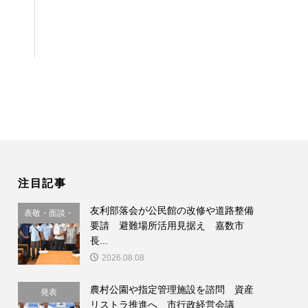
注目記事
友利部落会が公民館の改修や道路整備
表敬・面談・
要請 避難場所活用見据え 嘉数市
要請
長...
2026.08.08
農村公園や指定管理施設を諮問 資産
発表
リストラ推進へ 市行政経営会議