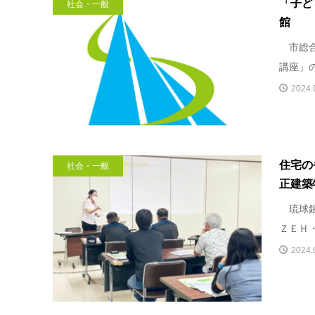
「子ど
社会・一般
館
市総合
講座」
2024.
住宅の
社会・一般
正建築
琉球銀
ＺＥＨ
2024.