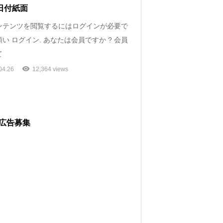
6日付紙面
ンテンツを閲覧するにはログインが必要で
い ログイン. あなたは会員ですか ? 会員
て
04.26
12,364 views
広告募集