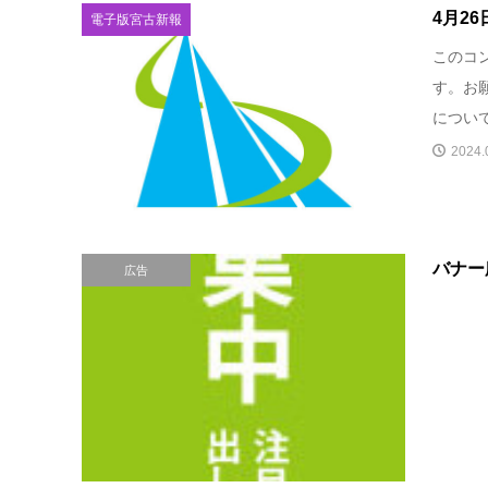
4月2
電子版宮古新報
このコ
す。お願
につい
2024.
バナー
広告