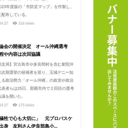
の23年度版の「市防災マップ」を作製し、
に配布している。
04.27
316 views
論会の開催決定 オール沖縄選考
程や内容は次回協議
支局】宮古島市や多良間村を含む衆院沖
の次期選挙の候補者を巡り、玉城デニー知
える政治勢力「オール沖縄」の政党や政治
代表者らは25日、那覇市内で２回目の選考
会議を開いた。
04.27
175 views
犠牲で心も大切に」 元プロバスケ
出身 友利さん伊良部島小...