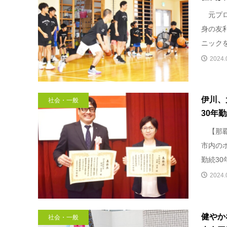
元プロ
身の友
ニック
2024.
伊川、
社会・一般
30年
【那覇
市内の
勤続30
2024.
健やか
社会・一般