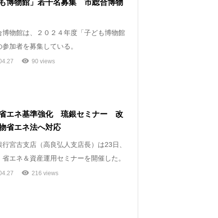
も博物館」若干名募集 市総合博物
博物館は、２０２４年度「子ども博物館
の参加者を募集している。
04.27
90 views
省エネ基準強化 琉銀セミナー 改
物省エネ法へ対応
行宮古支店（高良弘人支店長）は23日、
・省エネ＆資産運用セミナーを開催した。
04.27
216 views