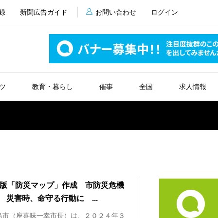
録
新聞広告ガイド
お問い合わせ
ログイン
ツ
教育・暮らし
催事
全国
求人情報
度版「防災マップ」作成 市防災危機
 災害時、命守る行動に ...
市（座喜味一幸市長）は、２０２４年３