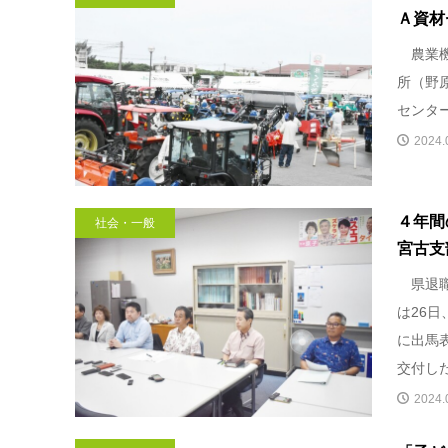
Ａ資材
農業機
所（野
センタ
2024.
４年間
社会・一般
宮古支
県退職
は26
に出馬
交付し
2024.