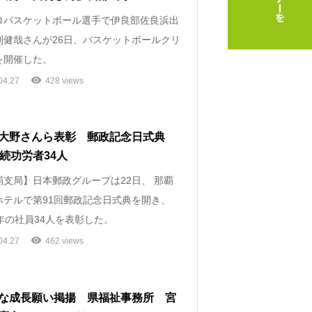
バスケットボール選手で伊良部佐良浜出
利健哉さんが26日、バスケットボールクリ
を開催した。
04.27
428 views
大野さんら表彰 郵政記念日式典
勤続功労者34人
支局】日本郵政グループは22日、 那覇
ホテルで第91回郵政記念日式典を開き、
年の社員34人を表彰した。
04.27
462 views
な成長願い掲揚 県福祉事務所 宮