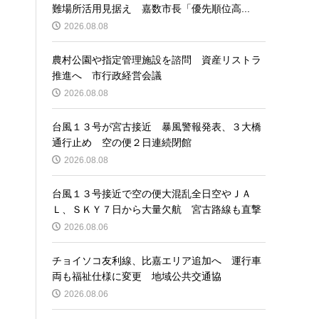
難場所活用見据え 嘉数市長「優先順位高...
2026.08.08
農村公園や指定管理施設を諮問 資産リストラ
推進へ 市行政経営会議
2026.08.08
台風１３号が宮古接近 暴風警報発表、３大橋
通行止め 空の便２日連続閉館
2026.08.08
台風１３号接近で空の便大混乱全日空やＪＡ
Ｌ、ＳＫＹ７日から大量欠航 宮古路線も直撃
2026.08.06
チョイソコ友利線、比嘉エリア追加へ 運行車
両も福祉仕様に変更 地域公共交通協
2026.08.06