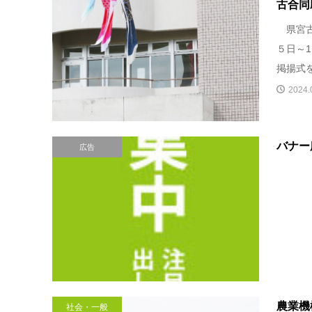
古合同
県宮古
５日～
掲揚式
2024.
バナー
広告
農業機
社会・一般