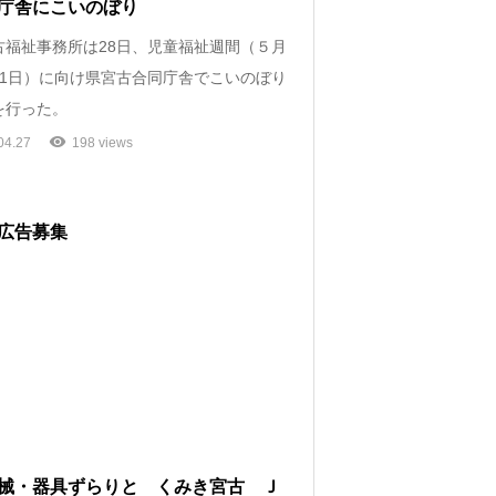
庁舎にこいのぼり
福祉事務所は28日、児童福祉週間（５月
11日）に向け県宮古合同庁舎でこいのぼり
を行った。
04.27
198 views
広告募集
械・器具ずらりと くみき宮古 Ｊ