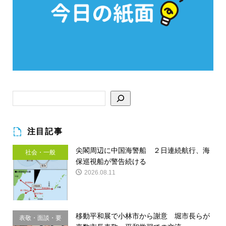
注目記事
尖閣周辺に中国海警船 ２日連続航行、海
社会・一般
保巡視船が警告続ける
2026.08.11
移動平和展で小林市から謝意 堀市長らが
表敬・面談・要