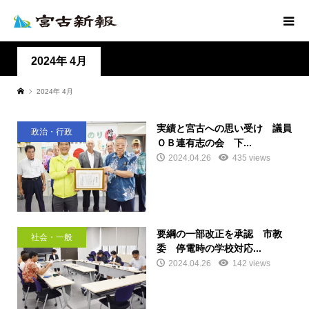
2024年 4月
2024年 4月
実績と宮古への思い受け 議員
政治・行政
ＯＢ連有志の会 下...
2024.04.26
435 views
要綱の一部改正を承認 市教
社会・一般
委 停電時の学校対応...
2024.04.26
142 views