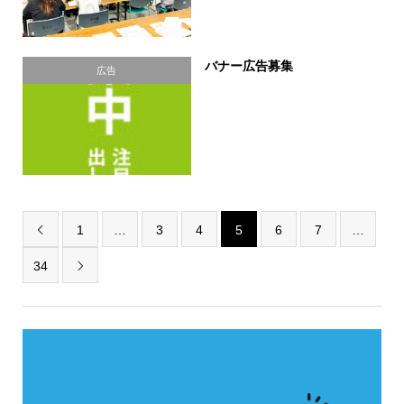
バナー広告募集
広告
1
…
3
4
5
6
7
…

34
