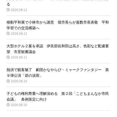
る
2026.08.11
移動平和展で小林市から謝意 堀市長らが嘉数市長表敬 平和
学習での交流構築へ
2026.08.11
大型ホテル２案を承認 伊良部佐和田は高さ、色彩など配慮要
望 市景観審議会
2026.08.11
熱演で観客魅了 劇団かなやらび・ミャークファンタジー 第
９弾公演「碧の涙雨」
2026.08.10
子どもの権利尊重へ理解深める 第２回「こどもまんなか市民
会議」 条例策定に向け
2026.08.10