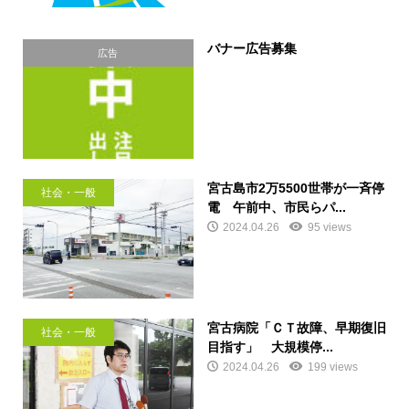
バナー広告募集
広告
宮古島市2万5500世帯が一斉停
社会・一般
電 午前中、市民らパ...
2024.04.26
95 views
宮古病院「ＣＴ故障、早期復旧
社会・一般
目指す」 大規模停...
2024.04.26
199 views