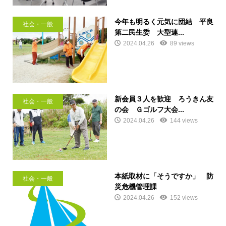
今年も明るく元気に団結 平良
社会・一般
第二民生委 大型連...
2024.04.26
89 views
新会員３人を歓迎 ろうきん友
社会・一般
の会 Ｇゴルフ大会...
2024.04.26
144 views
本紙取材に「そうですか」 防
社会・一般
災危機管理課
2024.04.26
152 views