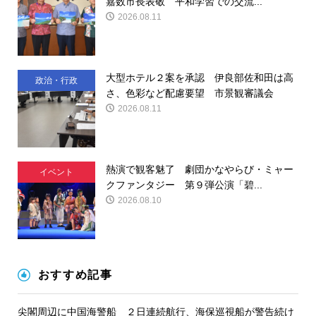
嘉数市長表敬 平和学習での交流...
請
2026.08.11
大型ホテル２案を承認 伊良部佐和田は高
政治・行政
さ、色彩など配慮要望 市景観審議会
2026.08.11
熱演で観客魅了 劇団かなやらび・ミャー
イベント
クファンタジー 第９弾公演「碧...
2026.08.10
おすすめ記事
尖閣周辺に中国海警船 ２日連続航行、海保巡視船が警告続け