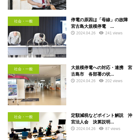
停電の原因は「母線」の故障
社会・一般
宮古島大規模停電 ...
2024.04.26
241 views
大規模停電への対応・連携 宮
社会・一般
古島市 各部署の状...
2024.04.26
202 views
定額減税などポイント解説 沖
社会・一般
宮法人会 決算説明...
2024.04.26
87 views