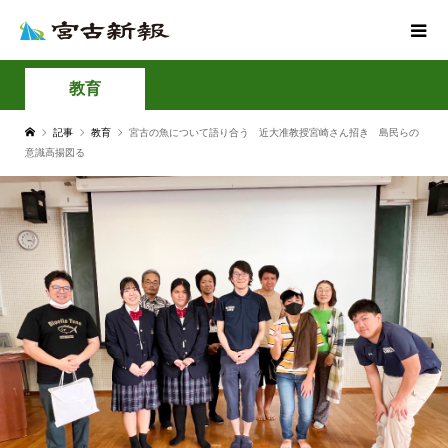
教育
記事
教育
宮古の魚について語り合う 近大准教授宮崎さん招き 島民らの
意識高揚図る