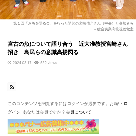
第１回「お魚を語る会」を行った講師の宮崎佑介さん（中央）と参加者ら
＝総合実業高校視聴覚室
宮古の魚について語り合う 近大准教授宮崎さん
招き 島民らの意識高揚図る
2024.03.17
532 views
このコンテンツを閲覧するにはログインが必要です。お願い
ロ
グイン
. あなたは会員ですか ?
会員について