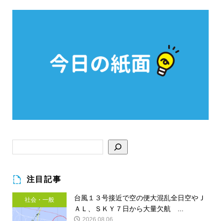
注目記事
台風１３号接近で空の便大混乱全日空やＪ
社会・一般
ＡＬ、ＳＫＹ７日から大量欠航 ...
2026.08.06