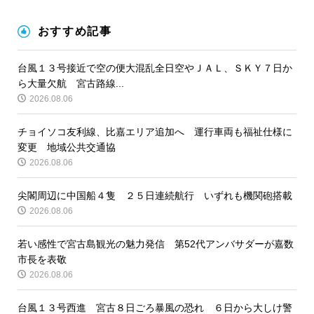
おすすめ記事
台風１３号接近で空の便大混乱全日空やＪＡＬ、ＳＫＹ７日か
ら大量欠航 宮古路線...
2026.08.06
チョイソコ友利線、比嘉エリア追加へ 運行車両も福祉仕様に
変更 地域公共交通協
2026.08.06
尖閣周辺に中国船４隻 ２５日連続航行 いずれも機関砲搭載
2026.08.06
若い感性で宮古島観光の魅力発信 第52代アンバサダーが嘉数
市長を表敬
2026.08.06
台風１３号西進 宮古８日ごろ暴風の恐れ ６日から大しけ警