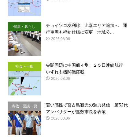
チョイソコ友利線、比嘉エリア追加へ 運
健康・暮らし
行車両も福祉仕様に変更 地域公...
2026.08.06
尖閣周辺に中国船４隻 ２５日連続航行
社会・一般
いずれも機関砲搭載
2026.08.06
若い感性で宮古島観光の魅力発信 第52代
表敬・面談・要
アンバサダーが嘉数市長を表敬
請
2026.08.06