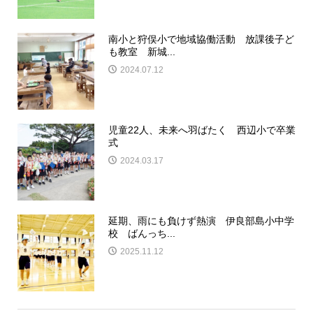
南小と狩俣小で地域協働活動 放課後子ど
も教室 新城...
2024.07.12
児童22人、未来へ羽ばたく 西辺小で卒業
式
2024.03.17
延期、雨にも負けず熱演 伊良部島小中学
校 ばんっち...
2025.11.12