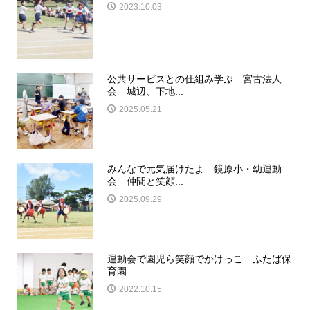
2023.10.03
公共サービスとの仕組み学ぶ 宮古法人
会 城辺、下地...
2025.05.21
みんなで元気届けたよ 鏡原小・幼運動
会 仲間と笑顔...
2025.09.29
運動会で園児ら笑顔でかけっこ ふたば保
育園
2022.10.15