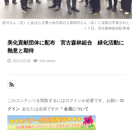
砂川さん（左）とあぱらぎ通り会代表の上原和代さん（右）に花苗が手渡された
＝７日、宮古森林組合駐車場
美化貢献団体に配布 宮古森林組合 緑化活動に
熱意と期待
2024.03.09
184 views
このコンテンツを閲覧するにはログインが必要です。お願い
ロ
グイン
. あなたは会員ですか ?
会員について