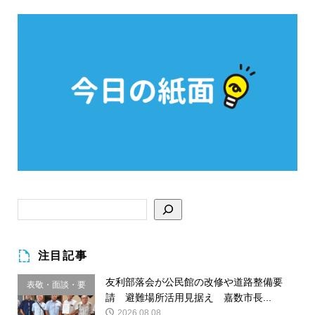
注目記事
友利部落会が公民館の改修や道路整備要
表敬・面談・要
請 避難場所活用見据え 嘉数市長...
請
2026.08.08