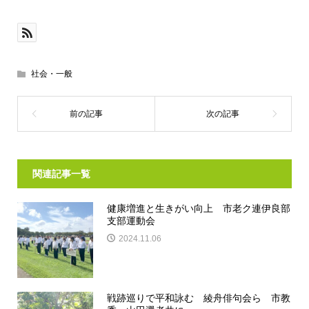
社会・一般
関連記事一覧
健康増進と生きがい向上 市老ク連伊良部
支部運動会
2024.11.06
戦跡巡りで平和詠む 綾舟俳句会ら 市教