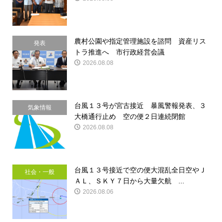
農村公園や指定管理施設を諮問 資産リス
発表
トラ推進へ 市行政経営会議
2026.08.08
台風１３号が宮古接近 暴風警報発表、３
気象情報
大橋通行止め 空の便２日連続閉館
2026.08.08
台風１３号接近で空の便大混乱全日空やＪ
社会・一般
ＡＬ、ＳＫＹ７日から大量欠航 ...
2026.08.06