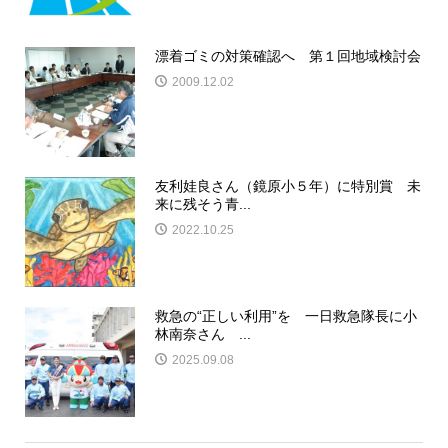
漂着ゴミの対策確認へ 第１回地域検討会
2009.12.02
友利娃良さん（鏡原小５年）に特別賞 未
来に残そう青...
2022.10.25
救急の“正しい利用”を 一日救急隊長に小
林南奈さん ...
2025.09.08