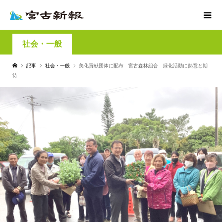
社会・一般
記事
社会・一般
美化貢献団体に配布 宮古森林組合 緑化活動に熱意と期
待