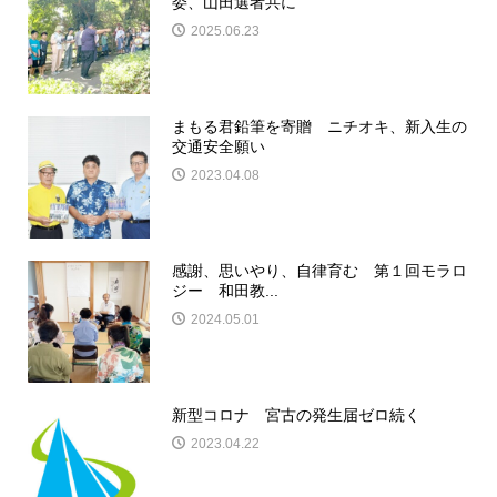
委、山田選者共に
2025.06.23
まもる君鉛筆を寄贈 ニチオキ、新入生の
交通安全願い
2023.04.08
感謝、思いやり、自律育む 第１回モラロ
ジー 和田教...
2024.05.01
新型コロナ 宮古の発生届ゼロ続く
2023.04.22