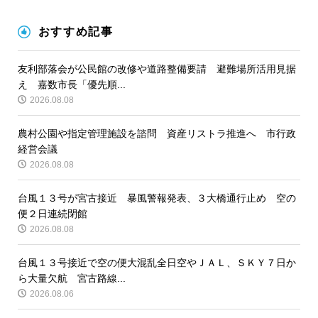
おすすめ記事
友利部落会が公民館の改修や道路整備要請 避難場所活用見据
え 嘉数市長「優先順...
2026.08.08
農村公園や指定管理施設を諮問 資産リストラ推進へ 市行政
経営会議
2026.08.08
台風１３号が宮古接近 暴風警報発表、３大橋通行止め 空の
便２日連続閉館
2026.08.08
台風１３号接近で空の便大混乱全日空やＪＡＬ、ＳＫＹ７日か
ら大量欠航 宮古路線...
2026.08.06