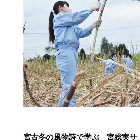
宮古冬の風物詩で学ぶ 宮総実サ