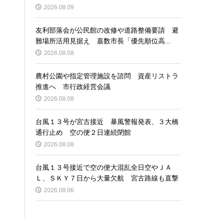
2026.08.09
友利部落会が公民館の改修や道路整備要請 避
難場所活用見据え 嘉数市長「優先順位高...
2026.08.08
農村公園や指定管理施設を諮問 資産リストラ
推進へ 市行政経営会議
2026.08.08
台風１３号が宮古接近 暴風警報発表、３大橋
通行止め 空の便２日連続閉館
2026.08.08
台風１３号接近で空の便大混乱全日空やＪＡ
Ｌ、ＳＫＹ７日から大量欠航 宮古路線も直撃
2026.08.06