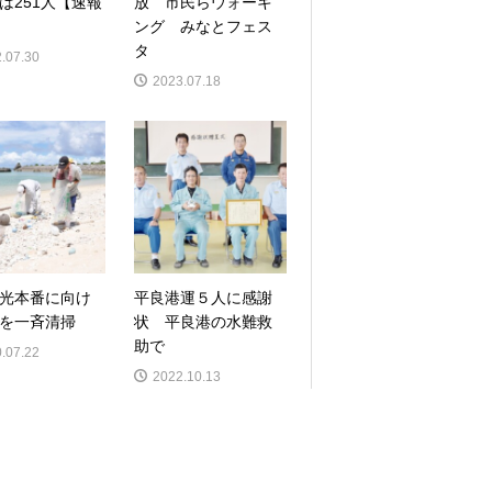
は251人【速報
放 市民らウォーキ
ング みなとフェス
タ
.07.30
2023.07.18
光本番に向け
平良港運５人に感謝
を一斉清掃
状 平良港の水難救
助で
.07.22
2022.10.13