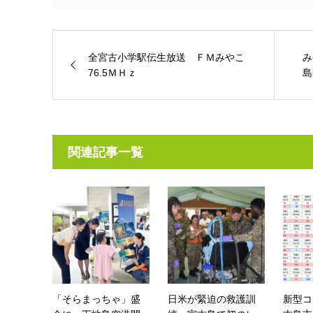
全宮古小学駅伝生放送 ＦＭみやこ
み
76.5ＭＨｚ
島
関連記事一覧
「そらまっちゃ」盛
日米が緊迫の救護訓
新型コ