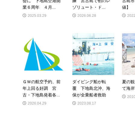
会に 下地島空港開
練 宮古島で初のレ
古島市
業６周年 ４月...
ゾリュート・ド...
値】
2025.03.29
2026.06.28
2022
ＧＷの航空予約、前
ダイビング船が転
夏の観
年上回る好調 宮
覆 下地島北沖、海
て海岸
古・下地島発着各...
保が全乗船者救助
2010
2026.04.29
2023.08.17