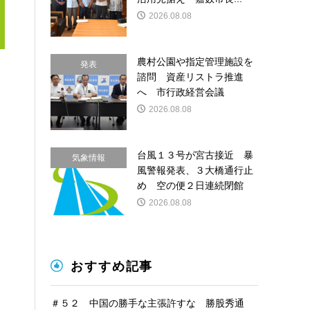
2026.08.08
農村公園や指定管理施設を
発表
諮問 資産リストラ推進
へ 市行政経営会議
2026.08.08
台風１３号が宮古接近 暴
気象情報
風警報発表、３大橋通行止
め 空の便２日連続閉館
2026.08.08
おすすめ記事
＃５２ 中国の勝手な主張許すな 勝股秀通