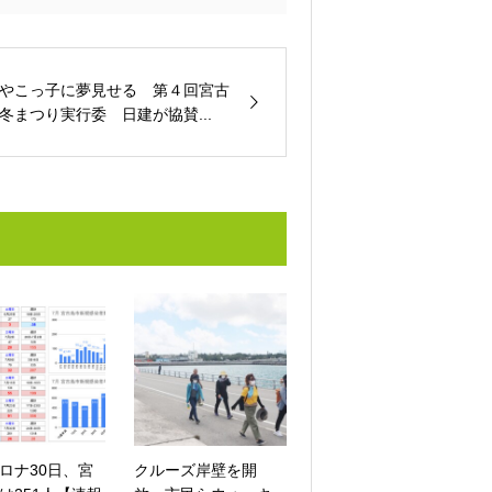
やこっ子に夢見せる 第４回宮古
冬まつり実行委 日建が協賛...
ロナ30日、宮
クルーズ岸壁を開