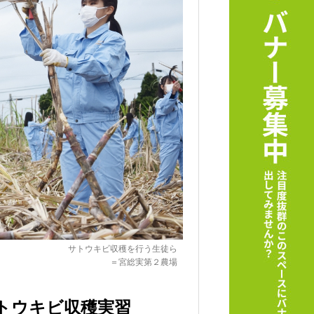
サトウキビ収穫を行う生徒ら
＝宮総実第２農場
トウキビ収穫実習