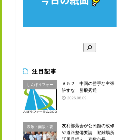
注目記事
＃５２ 中国の勝手な主張
しんぽうフォー
許すな 勝股秀通
ラム
2026.08.09
友利部落会が公民館の改修
表敬・面談・要
や道路整備要請 避難場所
請
活用見据え 嘉数市長...