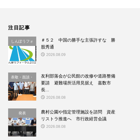
注目記事
＃５２ 中国の勝手な主張許すな 勝
しんぽうフォ
股秀通
ーラム
2026.08.09
友利部落会が公民館の改修や道路整備
表敬・面談・
要請 避難場所活用見据え 嘉数市
要請
長...
2026.08.08
農村公園や指定管理施設を諮問 資産
発表
リストラ推進へ 市行政経営会議
2026.08.08