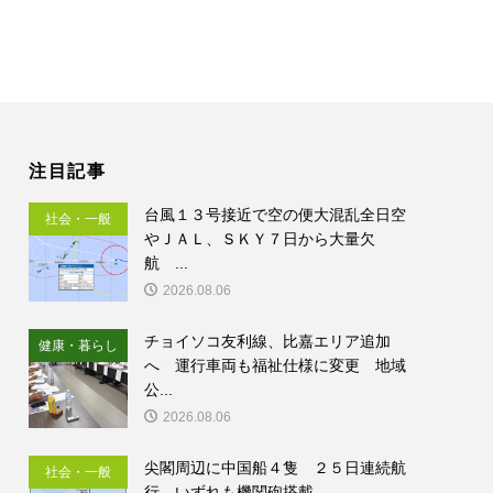
注目記事
台風１３号接近で空の便大混乱全日空
社会・一般
やＪＡＬ、ＳＫＹ７日から大量欠
航 ...
2026.08.06
チョイソコ友利線、比嘉エリア追加
健康・暮らし
へ 運行車両も福祉仕様に変更 地域
公...
2026.08.06
尖閣周辺に中国船４隻 ２５日連続航
社会・一般
行 いずれも機関砲搭載