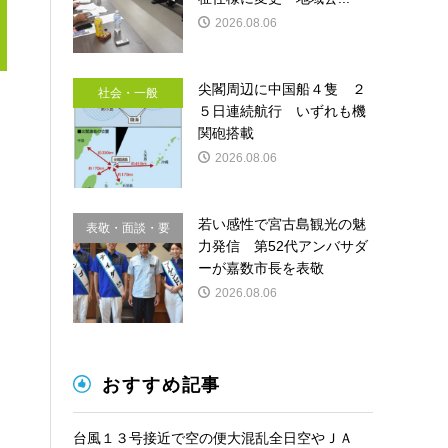
2026.08.06
尖閣周辺に中国船４隻 ２
社会・一般
５日連続航行 いずれも機
関砲搭載
2026.08.06
若い感性で宮古島観光の魅
表敬・面談・要
力発信 第52代アンバサダ
請
ーが嘉数市長を表敬
2026.08.06
おすすめ記事
台風１３号接近で空の便大混乱全日空やＪＡ