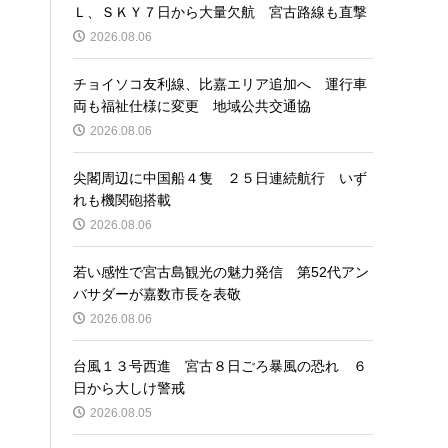
Ｌ、ＳＫＹ７日から大量欠航 宮古路線も直撃
2026.08.06
チョイソコ友利線、比嘉エリア追加へ 運行車
両も福祉仕様に変更 地域公共交通協
2026.08.06
尖閣周辺に中国船４隻 ２５日連続航行 いず
れも機関砲搭載
2026.08.06
若い感性で宮古島観光の魅力発信 第52代アン
バサダーが嘉数市長を表敬
2026.08.06
台風１３号西進 宮古８日ごろ暴風の恐れ ６
日から大しけ警戒
2026.08.05