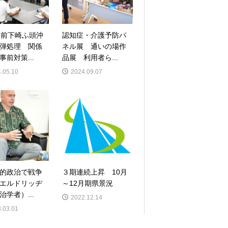
午前下崎ふ頭沖
認知症・介護予防パ
弾処理 関係
ネル展 通いの場作
事前対策...
品展 利用者ら...
.05.10
2024.09.07
的政治で戦争
３期連続上昇 10月
エルドリッヂ
～12月期県景況
治学者）...
2022.12.14
.03.01