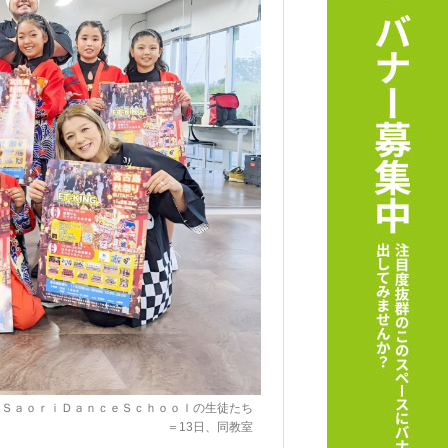
るＳａｏｒｉＤａｎｃｅＳｃｈｏｏｌの生徒たち
＝13日、同教室