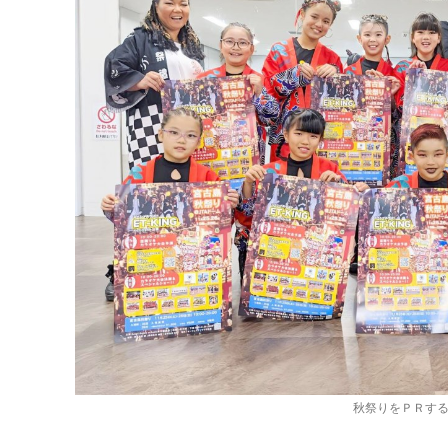
秋祭りをＰＲす