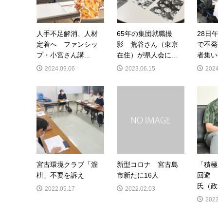
人手不足解消、人材
65年の集団就職撮
28日
定着へ ファンシッ
影 荒谷さん（東京
で不発
プ・小宮さん講...
在住）が県人会に...
者集い
2024.09.06
2023.06.15
2024
宮古環境クラブ「溜
新型コロナ 宮古島
「積極
枡」不要を訴え
市新たに16人
回避 
氏（政
2022.05.17
2022.02.03
2023