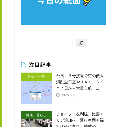
注目記事
台風１３号接近で空の便大
社会・一般
混乱全日空やＪＡＬ、ＳＫ
Ｙ７日から大量欠航 ...
2026.08.06
チョイソコ友利線、比嘉エ
健康・暮らし
リア追加へ 運行車両も福
祉仕様に変更 地域公...